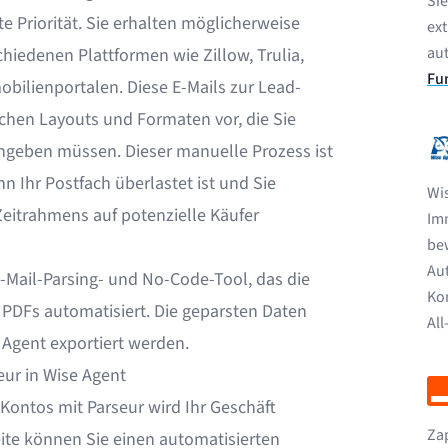
Si
 Priorität. Sie erhalten möglicherweise
ext
au
hiedenen Plattformen wie Zillow, Trulia,
Fu
bilienportalen. Diese E-Mails zur Lead-
ichen Layouts und Formaten vor, die Sie
ngeben müssen. Dieser manuelle Prozess ist
 Ihr Postfach überlastet ist und Sie
Wis
eitrahmens auf potenzielle Käufer
Im
bew
Au
 E-Mail-Parsing- und No-Code-Tool, das die
Ko
d
PDFs
automatisiert. Die geparsten Daten
Al
 Agent exportiert werden.
eur in Wise Agent
-Kontos mit Parseur wird Ihr Geschäft
Zap
Seite können Sie einen automatisierten