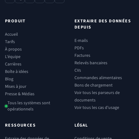
contact
phone
x
linkedin
youtube
reddit
PRODUIT
EXTRAIRE DES DONNÉES
DEPUIS
Accueil
E-mails
Tarifs
PDFs
À propos
Factures
L'équipe
Relevés bancaires
Carrières
CVs
Boîte à idées
Commandes alimentaires
Blog
Bons de chargement
Mises à jour
Voir tous les parseurs de
Presse & Médias
documents
Tous les systèmes sont
Voir tous les cas d'usage
opérationnels
RESSOURCES
LÉGAL
Extraire des données de
Conditions de vente