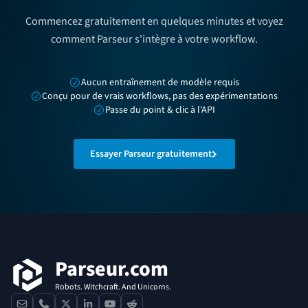
Commencez gratuitement en quelques minutes et voyez
comment Parseur s'intègre à votre workflow.
Aucun entraînement de modèle requis
Conçu pour de vrais workflows, pas des expérimentations
Passe du point & clic à l'API
Essayer Parseur gratuitement
Pied de page
Parseur.com
Robots. Witchcraft. And Unicorns.