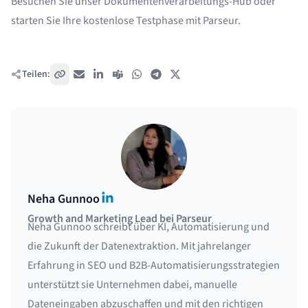
Besuchen Sie unser
Dokumentenverarbeitungs-Hub
oder
starten Sie Ihre
kostenlose Testphase
mit Parseur.
Teilen:
Link kopieren
E-Mail
LinkedIn
Teams
WhatsApp
Telegram
X / Twitter
LinkedIn
Neha Gunnoo
Growth and Marketing Lead bei Parseur
Neha Gunnoo schreibt über KI, Automatisierung und
die Zukunft der Datenextraktion. Mit jahrelanger
Erfahrung in SEO und B2B-Automatisierungsstrategien
unterstützt sie Unternehmen dabei, manuelle
Dateneingaben abzuschaffen und mit den richtigen