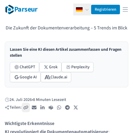
Parseur
Registrieren
Deutsch
Men
Die Zukunft der Dokumentenverarbeitung – 5 Trends im Blick
Lassen Sie eine KI diesen Artikel zusammenfassen und Fragen
stellen
ChatGPT
Grok
Perplexity
Google AI
Claude.ai
24. Juli 2026
•
8 Minuten Lesezeit
Veröffentlicht:
Teilen:
Link kopieren
E-Mail
LinkedIn
Teams
WhatsApp
Telegram
X / Twitter
Wichtigste Erkenntnisse
KI revolutioniert die Dokumentenautomatisierung
: