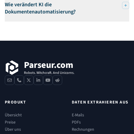
Wie verändert KI die
Dokumentenautomatisierung?
Fußzeile
Parseur.com
Robots. Witchcraft. And Unicorns.
contact
phone
x
linkedin
youtube
reddit
PRODUKT
DATEN EXTRAHIEREN AUS
Übersicht
E-Mails
Preise
PDFs
Über uns
Rechnungen