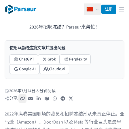
Parseur
注册
简体中文
打
2026年招聘冻结？Parseur来帮忙！
使用AI总结这篇文章并提出问题
ChatGPT
Grok
Perplexity
Google AI
Claude.ai
2026年7月24日
•
5 分钟阅读
发布于:
分享:
复制链接
电子邮件
LinkedIn
Teams
WhatsApp
Telegram
X / Twitter
2022年席卷美国职场的裁员和招聘冻结潮从未真正停止。亚
马逊（Amazon）、DoorDash 以及
Meta
等行业巨头是最早