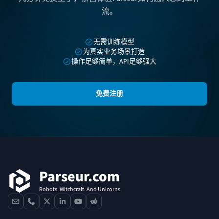
流。
无需训练模型
为真实业务场景打造
操作足够简单，API足够强大
免费注册
页脚
Parseur.com
Robots. Witchcraft. And Unicorns.
contact
phone
x
linkedin
youtube
reddit