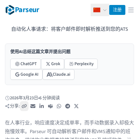
Parseur
注册
简体中文
打
自动化人事请求：将客户邮件即时解析推送到您的ATS
使用AI总结这篇文章并提出问题
ChatGPT
Grok
Perplexity
Google AI
Claude.ai
2026年3月23日
•
6 分钟阅读
发布于:
分享:
复制链接
电子邮件
LinkedIn
Teams
WhatsApp
Telegram
X / Twitter
在人事行业，响应速度决定成单率，而手动数据录入却极大
拖慢效率。Parseur 可自动解析客户邮件和VMS通知中的班