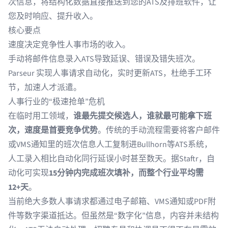
次信息，将结构化数据直接推送到您的ATS及排班软件，让
您及时响应、提升收入。
核心要点
速度决定竞争性人事市场的收入。
手动将邮件信息录入ATS导致延误、错误及错失班次。
Parseur 实现人事请求自动化，实时更新ATS，杜绝手工环
节，加速人才派遣。
人事行业的“极速抢单”危机
在临时用工领域，
谁最先提交候选人，谁就最可能拿下班
次，速度是首要竞争优势
。传统的手动流程需要将客户邮件
或VMS通知里的班次信息人工复制进Bullhorn等ATS系统，
人工录入相比自动化同行延误小时甚至数天。据
Staftr
，自
动化可实现
15分钟内完成班次填补，而整个行业平均需
12+天
。
当前绝大多数人事请求都通过电子邮箱、VMS通知或PDF附
件等数字渠道抵达。但虽然是“数字化”信息，内容并未结构