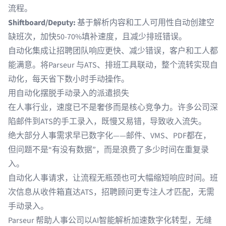
流程。
Shiftboard/Deputy:
基于解析内容和工人可用性自动创建空
缺班次，
加快50-70%填补速度，且减少排班错误
。
自动化集成让招聘团队响应更快、减少错误，客户和工人都
能满意。将Parseur 与ATS、排班工具联动，整个流转实现自
动化，每天省下数小时手动操作。
用自动化摆脱手动录入的派遣损失
在人事行业，速度已不是奢侈而是核心竞争力。许多公司深
陷邮件到ATS的手工录入，既慢又易错，导致收入流失。
绝大部分人事需求早已数字化——邮件、VMS、PDF都在，
但问题不是“有没有数据”，而是浪费了多少时间在重复录
入。
自动化人事请求，让流程无瓶颈也可大幅缩短响应时间。班
次信息从收件箱直达ATS，招聘顾问更专注人才匹配，无需
手动录入。
Parseur 帮助人事公司以AI智能解析加速数字化转型，无缝