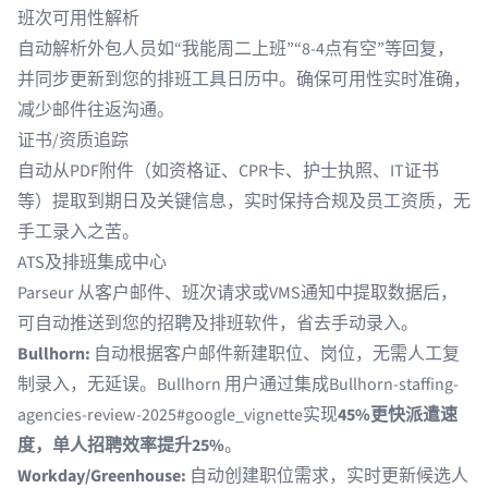
班次可用性解析
自动解析外包人员如“我能周二上班”“8-4点有空”等回复，
并同步更新到您的排班工具日历中。确保可用性实时准确，
减少邮件往返沟通。
证书/资质追踪
自动从PDF附件（如资格证、CPR卡、护士执照、IT证书
等）提取到期日及关键信息，实时保持合规及员工资质，无
手工录入之苦。
ATS及排班集成中心
Parseur 从客户邮件、班次请求或VMS通知中提取数据后，
可自动推送到您的招聘及排班软件，省去手动录入。
Bullhorn:
自动根据客户邮件新建职位、岗位，无需人工复
制录入，无延误。Bullhorn 用户通过集成
Bullhorn-staffing-
agencies-review-2025#google_vignette
实现
45%更快派遣速
度，单人招聘效率提升25%
。
Workday/Greenhouse:
自动创建职位需求，实时更新候选人