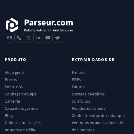
Rodapé
Parseur.com
Robots. Witchcraft. And Unicorns.
contact
phone
x
linkedin
youtube
reddit
PRODUTO
EXTRAIR DADOS DE
Visão geral
E-mails
Preços
PDFs
Sobre nós
Faturas
Conheça a equipe
Extratos bancários
Carreiras
Currículos
Caixa de sugestões
Pedidos de comida
Blog
Conhecimentos de embarque
Últimas atualizações
Ver todos os analisadores de
Imprensa e Mídia
documentos