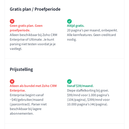
Gratis plan / Proefperiode
Geen gratis plan. Geen
Altijd gratis.
proefperiode.
20 pagina’s per maand, onbeperkt.
Alleen beschikbaar bij Zoho CRM
Alle kernfeatures. Geen creditcard
Enterprise of Ultimate. Je kunt
nodig.
parsing niet testen voordat je je
vastlegt.
Prijsstelling
Alleen als bundel met Zoho CRM
Vanaf $39/maand.
Enterprise.
Diepe staffelkorting bij groei.
Enterprise begint vanaf
$99/mnd voor 1.000 pagina’s
~$40/gebruiker/maand
(10¢/pagina), $399/mnd voor
(jaarcontract). Parser niet
10.000 pagina’s (4¢/pagina).
beschikbaar bij lagere
abonnementen.