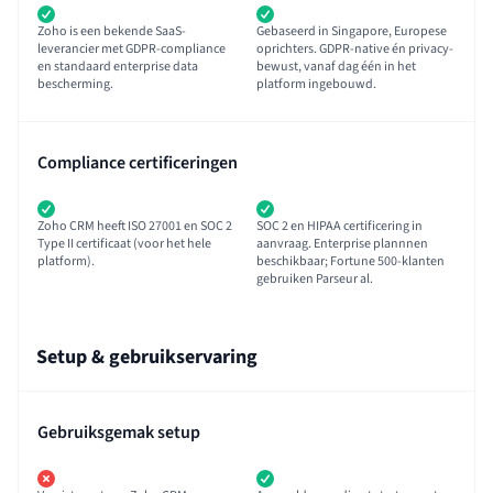
Zoho is een bekende SaaS-
Gebaseerd in Singapore, Europese
leverancier met GDPR-compliance
oprichters. GDPR-native én privacy-
en standaard enterprise data
bewust, vanaf dag één in het
bescherming.
platform ingebouwd.
Compliance certificeringen
Zoho CRM heeft ISO 27001 en SOC 2
SOC 2 en HIPAA certificering in
Type II certificaat (voor het hele
aanvraag. Enterprise plannnen
platform).
beschikbaar; Fortune 500-klanten
gebruiken Parseur al.
Setup & gebruikservaring
Gebruiksgemak setup