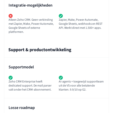
Integratie-mogelijkheden
Alleen Zoho CRM. Geen verbinding
Zapier, Make, Power Automate,
met Zapier, Make, Power Automate,
Google Sheets, webhooks en REST
Google Sheets of externe
API. Werkt direct met 1.500+ apps.
platformen.
Support & productontwikkeling
Supportmodel
Zoho CRM Enterprise heeft
AI-agents + toegewijd supportteam
dedicated support. De mail parser
uit de VS voor alle betalende
valt onder het CRM-abonnement.
klanten. 9.9/10 op G2.
Losse roadmap