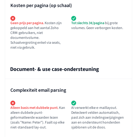
Kosten per pagina (op schaal)
Geen prijs per pagina.
Kosten zijn
Tot slechts 3¢/pagina
bij grote
gekoppeld aan het aantal Zoho
volumes. Geen verborgen kosten.
CRM-gebruikers, niet
documentvolume.
Schaalvergroting enkel via seats,
niet via gebruik.
Document- & use case-ondersteuning
Complexiteit email parsing
Alleen basis met dubbele punt.
Kan
AI verwerkt elke e-maillayout.
alleen dubbele punt-
Detecteert velden automatisch,
geformatteerde waarden lezen
past zich aan indelingswijzigingen
(zoals "Name: Peter"). Faalt op elke
aan en ondersteunt honderden
niet-standaard lay-out.
sjablonen uit de doos.