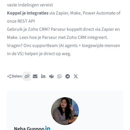
vaste indelingen vereist
Koppel je integraties
via
Zapier
,
Make
,
Power Automate
of
onze REST API
Gebruik je Zoho CRM? Parseur koppelt direct via Zapier en
Make.
Lees hoe je Parseur met Zoho CRM integreert
.
Vragen? Ons supportteam (AI agents + toegewijde mensen
in de VS) helpen je direct op weg.
Delen:
Kopieer link
E-mail
LinkedIn
Teams
WhatsApp
Telegram
X / Twitter
LinkedIn
Neha Gunnoo