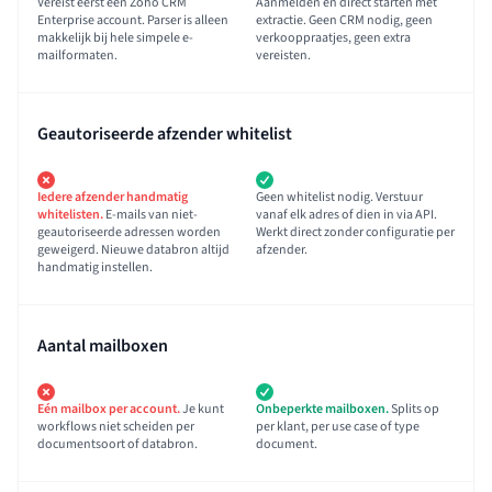
Vereist eerst een Zoho CRM
Aanmelden en direct starten met
Enterprise account. Parser is alleen
extractie. Geen CRM nodig, geen
makkelijk bij hele simpele e-
verkooppraatjes, geen extra
mailformaten.
vereisten.
Geautoriseerde afzender whitelist
Iedere afzender handmatig
Geen whitelist nodig. Verstuur
whitelisten.
E-mails van niet-
vanaf elk adres of dien in via API.
geautoriseerde adressen worden
Werkt direct zonder configuratie per
geweigerd. Nieuwe databron altijd
afzender.
handmatig instellen.
Aantal mailboxen
Eén mailbox per account.
Je kunt
Onbeperkte mailboxen.
Splits op
workflows niet scheiden per
per klant, per use case of type
documentsoort of databron.
document.