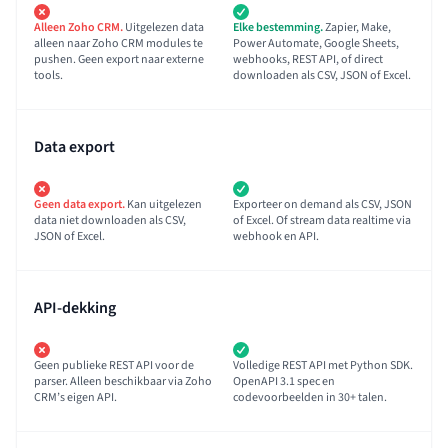
Alleen Zoho CRM.
Uitgelezen data
Elke bestemming.
Zapier, Make,
alleen naar Zoho CRM modules te
Power Automate, Google Sheets,
pushen. Geen export naar externe
webhooks, REST API, of direct
tools.
downloaden als CSV, JSON of Excel.
Data export
Geen data export.
Kan uitgelezen
Exporteer on demand als CSV, JSON
data niet downloaden als CSV,
of Excel. Of stream data realtime via
JSON of Excel.
webhook en API.
API-dekking
Geen publieke REST API voor de
Volledige REST API met Python SDK.
parser. Alleen beschikbaar via Zoho
OpenAPI 3.1 spec en
CRM’s eigen API.
codevoorbeelden in 30+ talen.