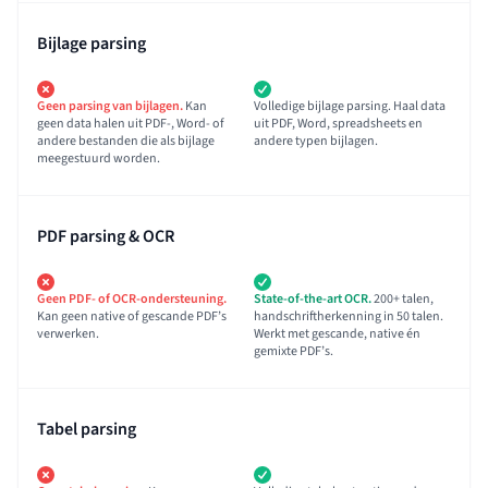
Bijlage parsing
Geen parsing van bijlagen.
Kan
Volledige bijlage parsing. Haal data
geen data halen uit PDF-, Word- of
uit PDF, Word, spreadsheets en
andere bestanden die als bijlage
andere typen bijlagen.
meegestuurd worden.
PDF parsing & OCR
Geen PDF- of OCR-ondersteuning.
State-of-the-art OCR.
200+ talen,
Kan geen native of gescande PDF’s
handschriftherkenning in 50 talen.
verwerken.
Werkt met gescande, native én
gemixte PDF’s.
Tabel parsing