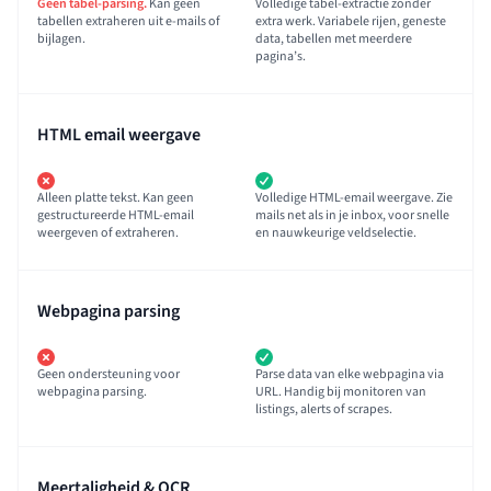
Geen tabel-parsing.
Kan geen
Volledige tabel-extractie zonder
tabellen extraheren uit e-mails of
extra werk. Variabele rijen, geneste
bijlagen.
data, tabellen met meerdere
pagina’s.
HTML email weergave
Alleen platte tekst. Kan geen
Volledige HTML-email weergave. Zie
gestructureerde HTML-email
mails net als in je inbox, voor snelle
weergeven of extraheren.
en nauwkeurige veldselectie.
Webpagina parsing
Geen ondersteuning voor
Parse data van elke webpagina via
webpagina parsing.
URL. Handig bij monitoren van
listings, alerts of scrapes.
Meertaligheid & OCR