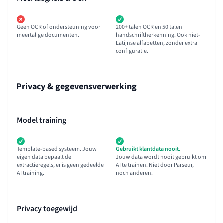
Geen OCR of ondersteuning voor
200+ talen OCR en 50 talen
meertalige documenten.
handschriftherkenning. Ook niet-
Latijnse alfabetten, zonder extra
configuratie.
Privacy & gegevensverwerking
Model training
Template-based systeem. Jouw
Gebruikt klantdata nooit.
eigen data bepaalt de
Jouw data wordt nooit gebruikt om
extractieregels, er is geen gedeelde
AI te trainen. Niet door Parseur,
AI training.
noch anderen.
Privacy toegewijd