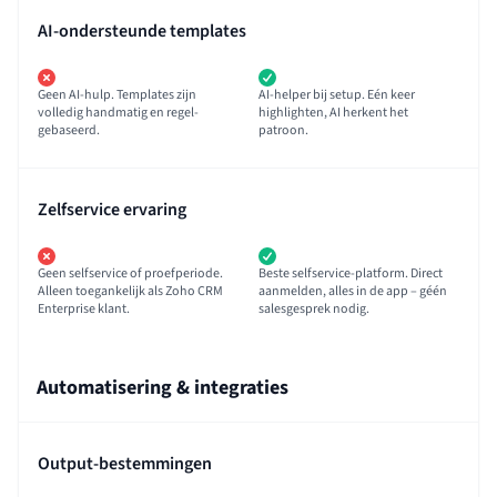
AI-ondersteunde templates
Geen AI-hulp. Templates zijn
AI-helper bij setup. Eén keer
volledig handmatig en regel-
highlighten, AI herkent het
gebaseerd.
patroon.
Zelfservice ervaring
Geen selfservice of proefperiode.
Beste selfservice-platform. Direct
Alleen toegankelijk als Zoho CRM
aanmelden, alles in de app – géén
Enterprise klant.
salesgesprek nodig.
Automatisering & integraties
Output-bestemmingen