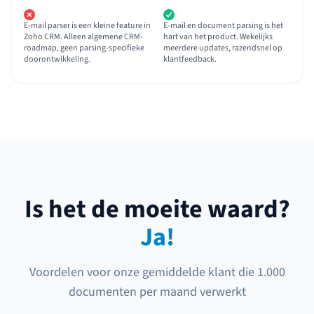
E-mail parser is een kleine feature in
E-mail en document parsing is het
Zoho CRM. Alleen algemene CRM-
hart van het product. Wekelijks
roadmap, geen parsing-specifieke
meerdere updates, razendsnel op
doorontwikkeling.
klantfeedback.
Is het de moeite waard?
Ja!
Voordelen voor onze gemiddelde klant die 1.000
documenten per maand verwerkt