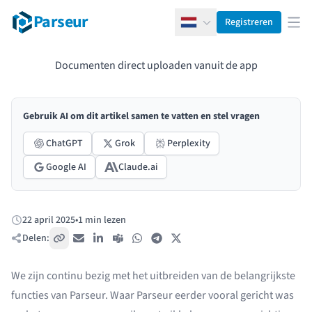
Parseur
Registreren
Nederlands
Men
Documenten direct uploaden vanuit de app
Gebruik AI om dit artikel samen te vatten en stel vragen
ChatGPT
Grok
Perplexity
Google AI
Claude.ai
22 april 2025
•
1 min lezen
Gepubliceerd:
Delen:
Kopieer link
E-mail
LinkedIn
Teams
WhatsApp
Telegram
X / Twitter
We zijn continu bezig met het uitbreiden van de belangrijkste
functies van Parseur. Waar Parseur eerder vooral gericht was