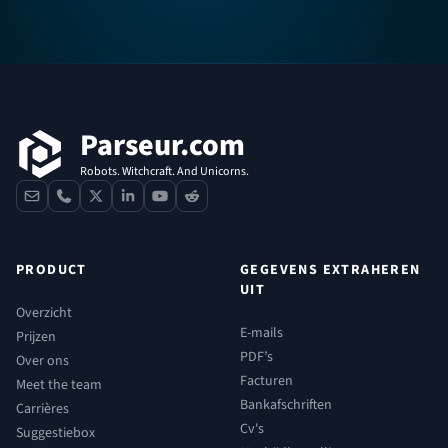
Voettekst
Parseur.com
Robots. Witchcraft. And Unicorns.
contact
phone
x
linkedin
youtube
reddit
PRODUCT
GEGEVENS EXTRAHEREN
UIT
Overzicht
E-mails
Prijzen
PDF’s
Over ons
Facturen
Meet the team
Bankafschriften
Carrières
Cv's
Suggestiebox