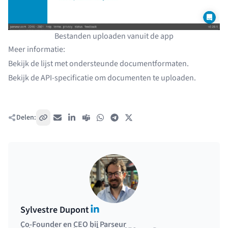
Bestanden uploaden vanuit de app
Meer informatie:
Bekijk de
lijst met ondersteunde documentformaten
.
Bekijk de
API-specificatie om documenten te uploaden
.
Delen:
Kopieer link
E-mail
LinkedIn
Teams
WhatsApp
Telegram
X / Twitter
LinkedIn
Sylvestre Dupont
Co-Founder en CEO bij Parseur