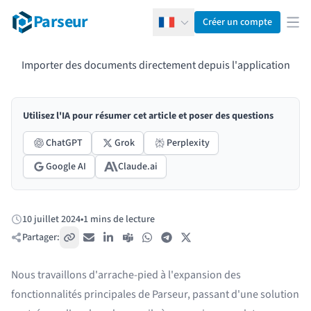
Parseur
Créer un compte
Français
Ouv
Importer des documents directement depuis l'application
Utilisez l'IA pour résumer cet article et poser des questions
ChatGPT
Grok
Perplexity
Google AI
Claude.ai
10 juillet 2024
•
1 mins de lecture
Publié:
Partager:
Copier le lien
E-mail
LinkedIn
Teams
WhatsApp
Telegram
X / Twitter
Nous travaillons d'arrache-pied à l'expansion des
fonctionnalités principales de Parseur, passant d'une solution