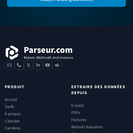
Pied de page
Parseur.com
Robots. Witchcraft. And Unicorns.
contact
phone
x
linkedin
youtube
reddit
PRODUIT
EXTRAIRE DES DONNÉES
DEPUIS
Accueil
E-mails
Tarifs
PDFs
À propos
Factures
L'équipe
Relevés bancaires
Carrières