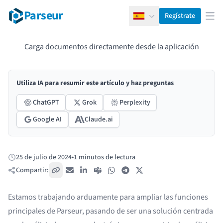
Parseur
Regístrate
Español
Abr
Carga documentos directamente desde la aplicación
Utiliza IA para resumir este artículo y haz preguntas
ChatGPT
Grok
Perplexity
Google AI
Claude.ai
25 de julio de 2024
•
1 minutos de lectura
Publicado:
Compartir:
Copiar enlace
Correo electrónico
LinkedIn
Teams
WhatsApp
Telegram
X / Twitter
Estamos trabajando arduamente para ampliar las funciones
principales de Parseur, pasando de ser una solución centrada