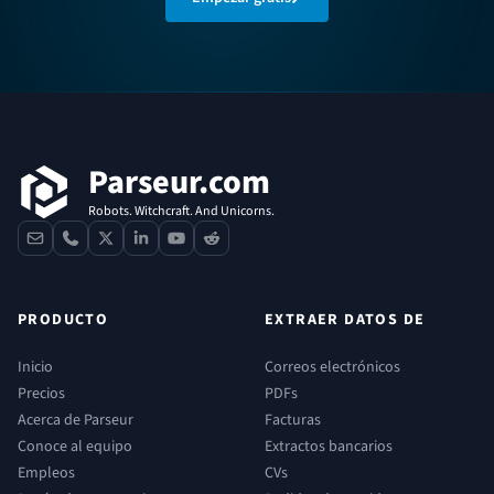
Pie de página
Parseur.com
Robots. Witchcraft. And Unicorns.
contact
phone
x
linkedin
youtube
reddit
PRODUCTO
EXTRAER DATOS DE
Inicio
Correos electrónicos
Precios
PDFs
Acerca de Parseur
Facturas
Conoce al equipo
Extractos bancarios
Empleos
CVs