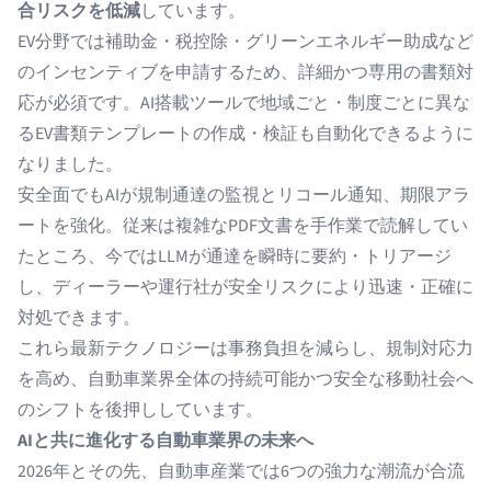
合リスクを低減
しています。
EV分野では補助金・税控除・グリーンエネルギー助成など
のインセンティブを申請するため、詳細かつ専用の書類対
応が必須です。AI搭載ツールで地域ごと・制度ごとに異な
るEV書類テンプレートの作成・検証も自動化できるように
なりました。
安全面でもAIが規制通達の監視とリコール通知、期限アラ
ートを強化。従来は複雑なPDF文書を手作業で読解してい
たところ、今ではLLMが通達を瞬時に要約・トリアージ
し、ディーラーや運行社が安全リスクにより迅速・正確に
対処できます。
これら最新テクノロジーは事務負担を減らし、規制対応力
を高め、自動車業界全体の持続可能かつ安全な移動社会へ
のシフトを後押ししています。
AIと共に進化する自動車業界の未来へ
2026年とその先、自動車産業では6つの強力な潮流が合流