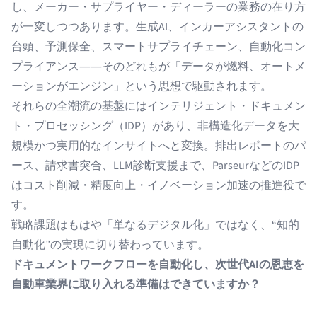
し、メーカー・サプライヤー・ディーラーの業務の在り方
が一変しつつあります。生成AI、インカーアシスタントの
台頭、予測保全、スマートサプライチェーン、自動化コン
プライアンス――そのどれもが「データが燃料、オートメ
ーションがエンジン」という思想で駆動されます。
それらの全潮流の基盤にはインテリジェント・ドキュメン
ト・プロセッシング（IDP）があり、非構造化データを大
規模かつ実用的なインサイトへと変換。排出レポートのパ
ース、請求書突合、LLM診断支援まで、ParseurなどのIDP
はコスト削減・精度向上・イノベーション加速の推進役で
す。
戦略課題はもはや「単なるデジタル化」ではなく、“知的
自動化”の実現に切り替わっています。
ドキュメントワークフローを自動化し、次世代AIの恩恵を
自動車業界に取り入れる準備はできていますか？