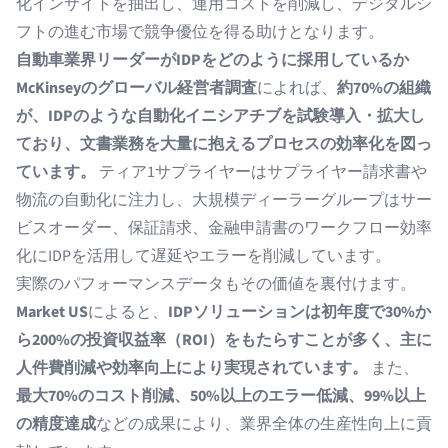
化インサイトを抽出し、運用コストを削減し、デジタルシ
フトの進む市場で競争優位を得る助けとなります。
自動車業界リーダーがIDPをどのように採用しているか
McKinseyのグローバル経営者調査
によれば、
約70%の組織
が、IDPのような自動化イニシアチブを試験導入・拡大し
ており、文書業務を大量に抱えるプロセスの効率化を図っ
ています。
ティア1サプライヤーはサプライヤー請求書や
物流の自動化に注力し、大規模ディーラーグループはサー
ビスオーダー、保証請求、金融申請書のワークフロー効率
化にIDPを活用して遅延やエラーを削減しています。
実際のパフォーマンスデータもその価値を裏付けます。
Market US
によると、
IDPソリューションは初年度で30%か
ら200%の投資収益率（ROI）をもたらすことが多く、主に
人件費削減や効率向上により実現されています。
また、
最大70%のコスト削減、50%以上のエラー低減、99%以上
の精度達成
などの成果により、業界全体の生産性向上に貢