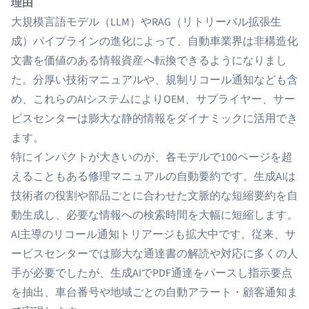
理由
大規模言語モデル（LLM）やRAG（リトリーバル拡張生
成）パイプラインの進化によって、自動車業界は非構造化
文書を価値のある情報資産へ転換できるようになりまし
た。分厚い技術マニュアルや、規制リコール通知なども含
め、これらのAIシステムによりOEM、サプライヤー、サー
ビスセンターは膨大な静的情報をダイナミックに活用でき
ます。
特にインパクトが大きいのが、各モデルで100ページを超
えることもある修理マニュアルの自動要約です。生成AIは
技術者の役割や部品ごとに合わせた文脈的な短縮要約を自
動生成し、必要な情報への検索時間を大幅に短縮します。
AI主導のリコール通知トリアージも拡大中です。従来、サ
ービスセンターでは膨大な通達書の解読や対応に多くの人
手が必要でしたが、生成AIでPDF通達をパースし指示要点
を抽出、車台番号や地域ごとの自動アラート・顧客通知ま