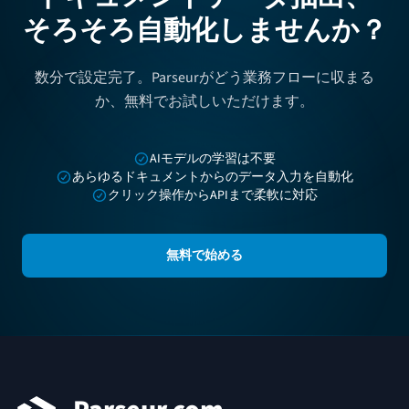
そろそろ自動化しませんか？
数分で設定完了。Parseurがどう業務フローに収まる
か、無料でお試しいただけます。
AIモデルの学習は不要
あらゆるドキュメントからのデータ入力を自動化
クリック操作からAPIまで柔軟に対応
無料で始める
フッター