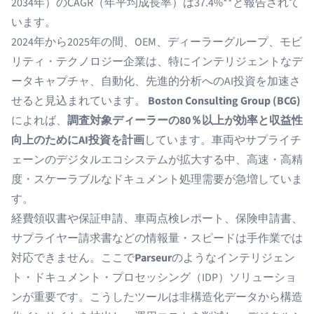
2034年）のCAGR（年平均成長率）は37.4%**と報告されて
います。
2024年から2025年の間、OEM、ディーラーグループ、モビ
リティ・テクノロジー企業は、特にインテリジェントなデ
ータキャプチャ、自動化、先進的分析へのAI投資を加速さ
せると見込まれています。
Boston Consulting Group (BCG)
によれば、
調査対象ディーラーの80％以上が効率と収益性
向上のためにAI投資を計画
しています。車両やサプライチ
ェーンのデジタルエコシステムが拡大する中、高速・高精
度・スケーラブルなドキュメント処理需要が急増していま
す。
経費領収書や保証申請、車両点検レポート、保険申請書、
サプライヤー請求書などの情報量・スピードは手作業では
対応できません。ここで
Parseur
のようなインテリジェン
ト・ドキュメント・プロセッシング（IDP）ソリューショ
ンが重要です。こうしたツールは非構造化データから構造