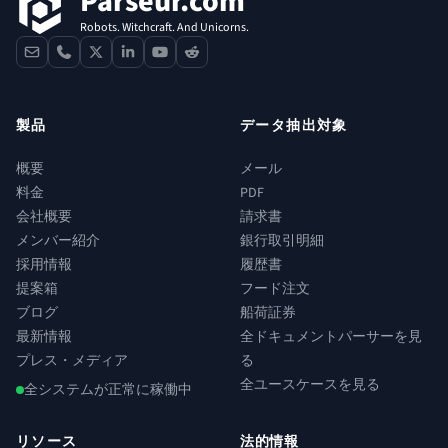
Parseur.com
Robots. Witchcraft. And Unicorns.
contact
phone
x
linkedin
youtube
reddit
製品
データ抽出対象
概要
メール
料金
PDF
会社概要
請求書
メンバー紹介
銀行取引明細
採用情報
履歴書
提案箱
フード注文
ブログ
船荷証券
最新情報
全ドキュメントパーサーを見
プレス・メディア
る
全ユースケースを見る
全システムが正常に稼働中
リソース
法的情報