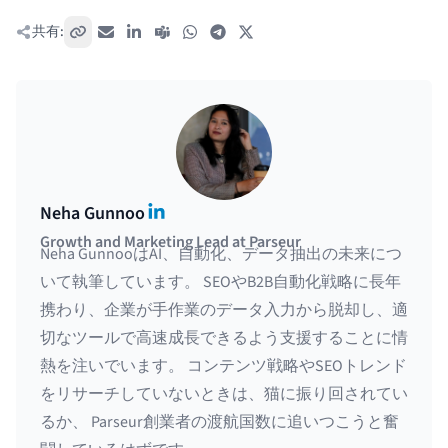
共有:
リンクをコピー
メール
LinkedIn
Teams
WhatsApp
Telegram
X / Twitter
LinkedIn
Neha Gunnoo
Growth and Marketing Lead at Parseur
Neha GunnooはAI、自動化、データ抽出の未来につ
いて執筆しています。 SEOやB2B自動化戦略に長年
携わり、企業が手作業のデータ入力から脱却し、適
切なツールで高速成長できるよう支援することに情
熱を注いでいます。 コンテンツ戦略やSEOトレンド
をリサーチしていないときは、猫に振り回されてい
るか、 Parseur創業者の渡航国数に追いつこうと奮