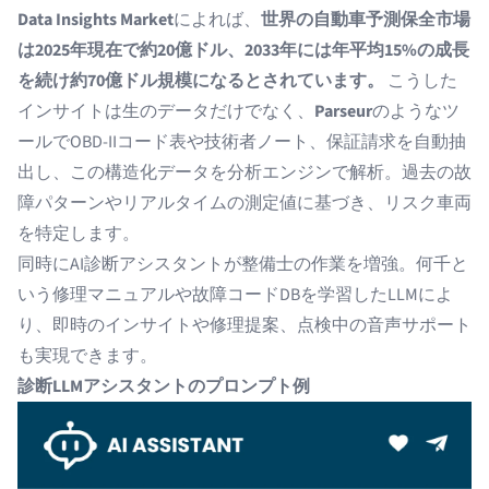
Data Insights Market
によれば、
世界の自動車予測保全市場
は2025年現在で約20億ドル、2033年には年平均15%の成長
を続け約70億ドル規模になるとされています。
こうした
インサイトは生のデータだけでなく、
Parseur
のようなツ
ールでOBD-IIコード表や技術者ノート、保証請求を自動抽
出し、この
構造化データ
を分析エンジンで解析。過去の故
障パターンやリアルタイムの測定値に基づき、リスク車両
を特定します。
同時に
AI診断アシスタント
が整備士の作業を増強。何千と
いう修理マニュアルや故障コードDBを学習したLLMによ
り、即時のインサイトや修理提案、点検中の音声サポート
も実現できます。
診断LLMアシスタントのプロンプト例