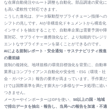
な在庫自動発注やルート調整も自動化。部品調達の変化に
も高い柔軟性で対応できます。
こうした進化は、データ駆動型サプライチェーン指揮への
シフトの兆しです。AIが非構造化ドキュメントから構造化
インサイトを抽出することで、自動車企業は需要予測や障
害対応、サプライヤー連携強化など、より知能的でレジリ
エントなサプライチェーンを築くことができるのです。
AIによる規制レポート・安全通知・サステナビリティ推進
の最前線
規制の複雑化、地球規模の環境目標強化を背景に、自動車
業界はコンプライアンス自動化や安全性・ESG（環境・社
会・ガバナンス）報告の要求が高まっています。手作業だ
けでは国際基準を満たす膨大かつ多様なデータ処理に追い
つきません。
メーカーやインポーターはIDPを使い、
50以上の国・地域
で排出データを抽出・報告し、当局への報告を加速・不適