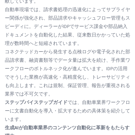
献しています。
自動車現場では、
請求書処理の迅速化
によってサプライヤ
ー関係が強化され、部品請求やキャッシュフロー管理もス
ピーディに。ディーラーが
IDP
でサービス課金や部品納入
ドキュメントを自動化した結果、従来数日かかっていた処
理が数時間へと短縮されています。
コネクテッドカーから発生する点検ログや電子化された部
品請求書、融資書類等でデータ量は拡大を続け、手作業ワ
ークフローのボトルネック化が進んでいます。IDPの活用
でそうした業務が高速化・高精度化し、トレーサビリティ
も向上します。これは規制、保証管理、報告が重視される
業界では不可欠です。
ステップバイステップガイド
では、自動車業界ワークフロ
ーに
文書自動化
を導入・拡大するための具体策を紹介して
います。
生成AIが自動車業界のコンテンツ自動化に革新をもたらす