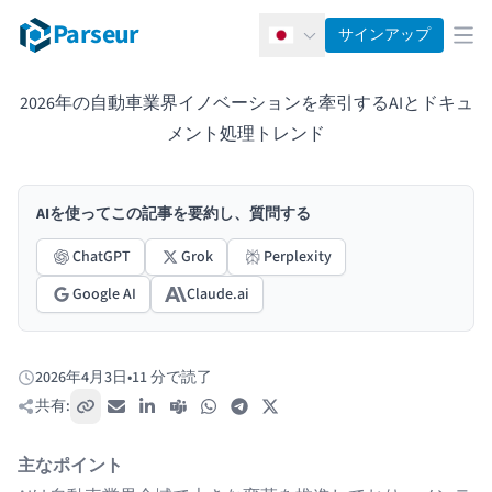
Parseur
サインアップ
日本語
メ
2026年の自動車業界イノベーションを牽引するAIとドキュ
メント処理トレンド
AIを使ってこの記事を要約し、質問する
ChatGPT
Grok
Perplexity
Google AI
Claude.ai
2026年4月3日
•
11 分で読了
公開日:
共有:
リンクをコピー
メール
LinkedIn
Teams
WhatsApp
Telegram
X / Twitter
主なポイント