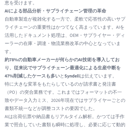
恵を受けます。
AIによる部品分析・サプライチェーン管理の革命
自動車製造が複雑化する一方で、柔軟で応答性の高いサプ
ライチェーンの重要性はかつてなく高まっています。AIを
活用したドキュメント処理は、OEM・サプライヤー・ディ
ーラーの在庫・調達・物流業務改革の中心となっていま
す。
約78%の自動車メーカーが何らかのAI技術を導入してお
り、従来比でサプライチェーン最適化による生産中断を
47%削減したケースも多い
と
Syndell
は伝えています。
特に大きな変革をもたらしているのが請求書と発注書
（PO）の突合業務です。これまではフォーマットの不一
致やデータ入力ミス、2026年現在ではサプライヤーごとの
書類不統一などが調整コストの要因でした。
AIは出荷伝票や納品書もリアルタイム解析。かつては手作
業で照合していた書類も瞬時に処理し、必要に応じて動的