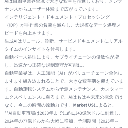
AIは自動車業界全域で大きな変革を推進しており、メンテ
ナンスからユーザー体験まで広がっています。
インテリジェント・ドキュメント・プロセッシング
（IDP）が手作業の負荷を減らし、大規模なデータ処理ス
ピードを向上させます。
生成AIはリコール、診断、サービスドキュメントにリアル
タイムのインサイトを付与します。
自動パース処理により、サプライチェーンの俊敏性が増
し、迅速かつ正確な規制遵守が可能に。
自動車業界は、人工知能（AI）がバリューチェーン全体に
ますます組み込まれることで、大きな変革期を迎えていま
す。自動運転システムから予測メンテナンス、カスタマー
エクスペリエンスに至るまで、AIはもはや未来の概念では
なく、今この瞬間の原動力です。
Market US
によると、
**AI自動車市場は2033年までに約1,343億米ドルに到達し、
2024年の77億ドルから大幅に増加、予測期間（2025年～