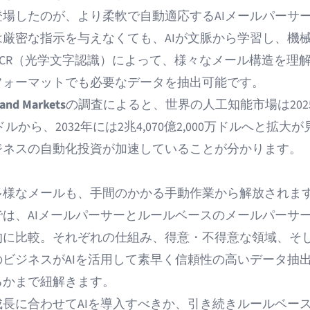
登場したのが、より柔軟で自動適応する
AIメールパーサ
は厳密な指示を与えなくても、AIが文脈から学習し、機
OCR（光学文字認識）によって、様々なメール構造を理
フォーマットでも必要なデータを抽出可能です。
 and Markets
の調査によると、世界の人工知能市場は202
億ドルから、2032年には2兆4,070億2,000万ドルへと拡大
ジネスの自動化投資が加速していることが分かります。
？
多様なメールも、手間のかかる手動作業から解放されま
では、AIメールパーサーとルールベースのメールパーサ
的に比較。それぞれの仕組み、得意・不得意な領域、そ
のビジネスがAIを活用して素早く信頼性の高いデータ抽
るかまで紐解きます。
成長に合わせてAIを導入すべきか、引き続きルールベー