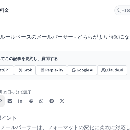
料金
+1 8
とルールベースのメールパーサー - どちらがより時短に
使ってこの記事を要約し、質問する
atGPT
Grok
Perplexity
Google AI
Claude.ai
6月19日
•
8 分で読了
リンクをコピー
メール
LinkedIn
Teams
WhatsApp
Telegram
X / Twitter
ポイント
載のメールパーサーは、フォーマットの変化に柔軟に対応