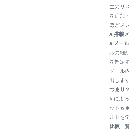
生のリ
を追加
ほどメ
AI搭載
AIメー
ルの細
を指定
メール
出しま
つまり
AIに
ット変
ルドを
比較一覧