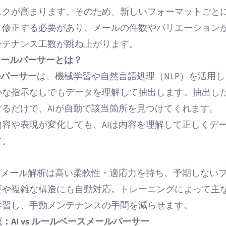
スクが高まります。そのため、新しいフォーマットごと
・修正する必要があり、メールの件数やバリエーション
ンテナンス工数が跳ね上がります。
メールパーサーとは？
ルパーサー
は、機械学習や自然言語処理（NLP）を活用
かな指示なしでもデータを理解して抽出します。抽出し
するだけで、AIが自動で該当箇所を見つけてくれます。
内容や表現が変化しても、AIは内容を理解して正しくデ
す。
？
よるメール解析は高い柔軟性・適応力を持ち、予期しない
更や複雑な構造にも自動対応。トレーニングによって主
学習し、手動メンテナンスの手間を減らせます。
：AI vs ルールベースメールパーサー