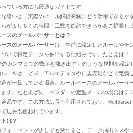
迷っている方にも最適なガイドです。
主な違いと、実際のメール解析業務にどう活用できるか
ちらがより多くの時間・工数を節約できるかをご提案し
ベースのメールパーサーとは？
ベースのメールパーサー
は、事前に設定したルールやテ
づいて特定データを抽出する仕組みです。たとえば「『Or
以降のカンマまでの数字を抜き出す」のような規則を設定
のルールは、ビジュアルエディタや正規表現などで定義
構造が一貫している場合、ルールベースのメールパーサ
します。たとえば同一ベンダーや定型メールの場合はテ
容易です。この方法は長く利用されており、Mailparser.
ルで現在も使われています。
ットは？
のフォーマットが少しでも変わると、データ抽出ミスや