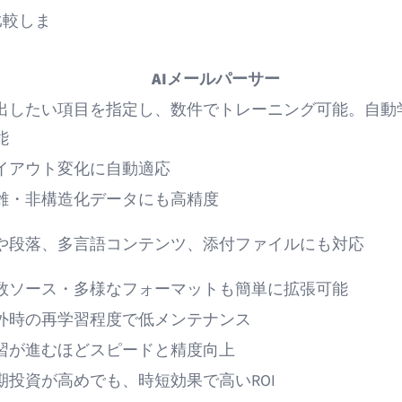
比較しま
。
AIメールパーサー
出したい項目を指定し、数件でトレーニング可能。自動
能
イアウト変化に自動適応
雑・非構造化データにも高精度
や段落、多言語コンテンツ、添付ファイルにも対応
数ソース・多様なフォーマットも簡単に拡張可能
外時の再学習程度で低メンテナンス
習が進むほどスピードと精度向上
期投資が高めでも、時短効果で高いROI