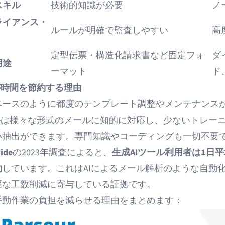
スキル
技術的知識が必要
ノ
ライアンス・
ルールが明確で監査しやすい
高
定型伝票・構造化請求書など固定フォ
ダ
用途
ーマット
ド
が時間を節約する理由
ベースのように都度のテンプレート調整やメンテナンス
デルは様々な形式のメールに知的に対応し、少ないトレー
い抽出ができます。専門知識やコーディングも一切不要
ide
の2023年調査によると、
生成AIツール利用者は1日平均
約
しています。これはAIによるメール解析のような自動
幅な工数削減に寄与している証拠です。
手動作業の負担を減らせる理由をまとめます：