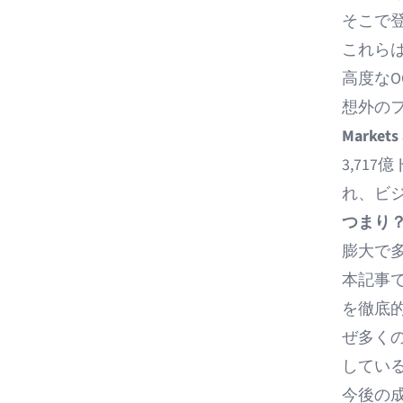
そこで
これら
高度な
想外の
Markets
3,717
れ、ビ
つまり
膨大で
本記事
を徹底
ぜ多く
してい
今後の