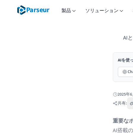
Parseur
製品
ソリューション
AI
AIを
Ch
2025年
公開日:
共有:
重要な
AI搭