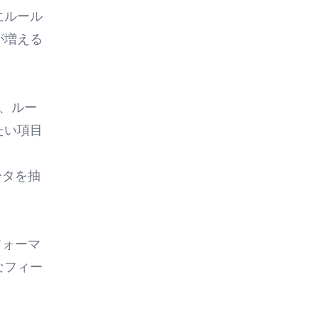
にルール
が増える
し、ルー
たい項目
ータを抽
フォーマ
なフィー