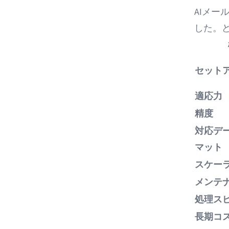
AIメ
した。
セット
適応力
精度
対応デ
マット
スケー
メンテ
処理ス
長期コ