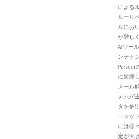
による
ルール
ルにお
が難し
AIツ
ンテナ
Pars
に短縮
メール
テムが
タを抽
ーマッ
には様
定が大