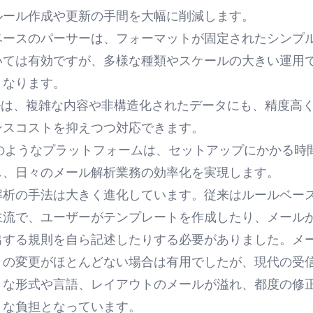
ルール作成や更新の手間を大幅に削減します。
ベースのパーサーは、フォーマットが固定されたシンプ
いては有効ですが、多様な種類やスケールの大きい運用
くなります。
ールは、複雑な内容や非構造化されたデータにも、精度高
ンスコストを抑えつつ対応できます。
eurのようなプラットフォームは、セットアップにかかる時
し、日々のメール解析業務の効率化を実現します。
解析の手法は大きく進化しています。従来はルールベー
主流で、ユーザーがテンプレートを作成したり、メール
出する規則を自ら記述したりする必要がありました。メ
トの変更がほとんどない場合は有用でしたが、現代の受
々な形式や言語、レイアウトのメールが溢れ、都度の修
きな負担となっています。