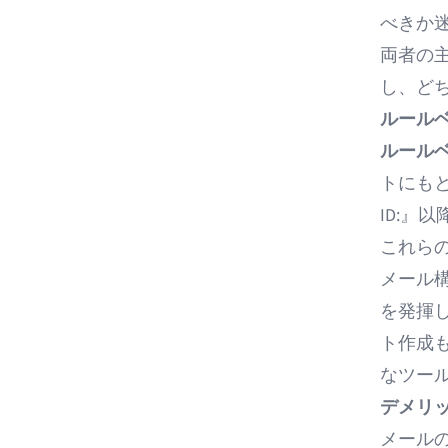
べきか
両者の
し、ど
ルール
ルール
トにもと
ID:』
これら
メール
を発揮
ト作成も
なツー
デメリ
メール