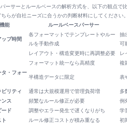
ールパーサーとルールベースの解析方式を、以下の観点で
どちらが自社ニーズに合うかの判断材料にしてください
機能
ルールベースパーサー
各フォーマットでテンプレートやルー
抽
アップ時間
ルを手動作成
可
レイアウト・構造変更時に再調整必要
レ
フォーマット統一なら高精度
複
ータ・フォー
半構造データに限定
表
ラビリティ
通常は大規模運用で管理負荷増
多
ナンス
頻繁なルール修正が必要
例
ピード
調整やエラー発生で遅くなりがち
学
スト
ルール修正コストが積み重なる
初