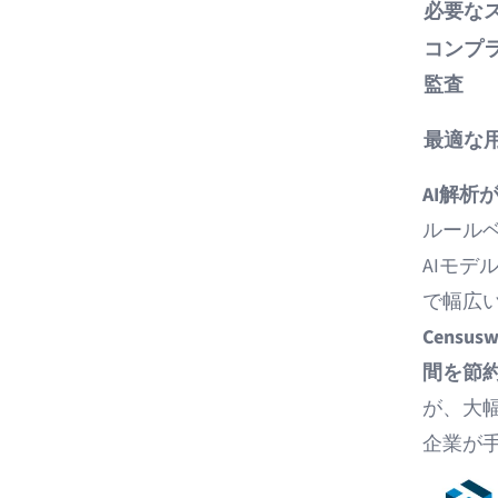
必要な
コンプ
監査
最適な
AI解析
ルール
AIモ
で幅広
Censusw
間を節
が、大
企業が