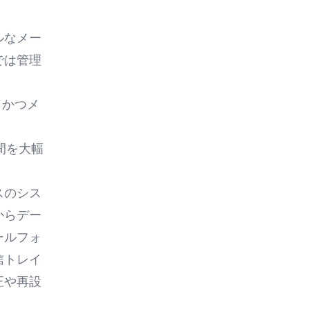
ルなメー
では管理
くかつメ
間を大幅
スのシス
からデー
ールフォ
信トレイ
正や再設