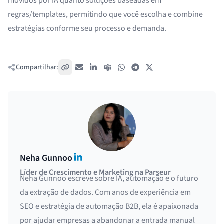
movidos por IA quanto soluções baseadas em
regras/templates, permitindo que você escolha e combine
estratégias conforme seu processo e demanda.
Compartilhar:
Copiar link
E-mail
LinkedIn
Teams
WhatsApp
Telegram
X / Twitter
LinkedIn
Neha Gunnoo
Líder de Crescimento e Marketing na Parseur
Neha Gunnoo escreve sobre IA, automação e o futuro
da extração de dados. Com anos de experiência em
SEO e estratégia de automação B2B, ela é apaixonada
por ajudar empresas a abandonar a entrada manual