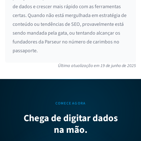
de dados e crescer mais rápido com as ferramentas
certas. Quando não está mergulhada em estratégia de
conteúdo ou tendências de SEO, provavelmente está
sendo mandada pela gata, ou tentando alcançar os
fundadores da Parseur no número de carimbos no
passaporte.
Última atualização em
19 de junho de 2025
COMECE AGORA
Chega de digitar dados
na mão.