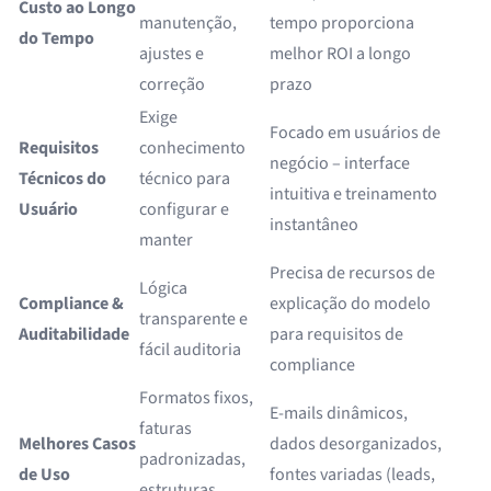
Custo ao Longo
manutenção,
tempo proporciona
do Tempo
ajustes e
melhor ROI a longo
correção
prazo
Exige
Focado em usuários de
Requisitos
conhecimento
negócio – interface
Técnicos do
técnico para
intuitiva e treinamento
Usuário
configurar e
instantâneo
manter
Precisa de recursos de
Lógica
Compliance &
explicação do modelo
transparente e
Auditabilidade
para requisitos de
fácil auditoria
compliance
Formatos fixos,
E-mails dinâmicos,
faturas
Melhores Casos
dados desorganizados,
padronizadas,
de Uso
fontes variadas (leads,
estruturas