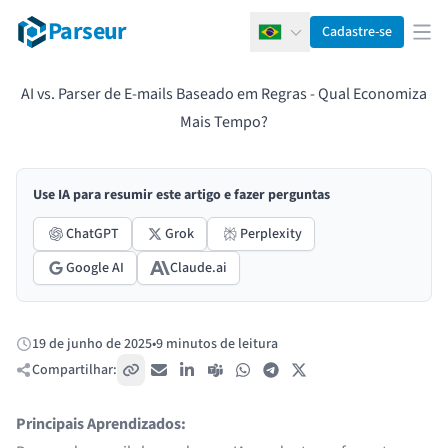
Parseur
Cadastre-se
Português
Abr
AI vs. Parser de E-mails Baseado em Regras - Qual Economiza
Mais Tempo?
Use IA para resumir este artigo e fazer perguntas
ChatGPT
Grok
Perplexity
Google AI
Claude.ai
19 de junho de 2025
•
9 minutos de leitura
Publicado:
Compartilhar:
Copiar link
E-mail
LinkedIn
Teams
WhatsApp
Telegram
X / Twitter
Principais Aprendizados: