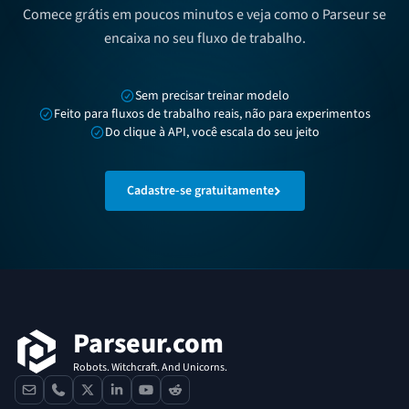
Comece grátis em poucos minutos e veja como o Parseur se
encaixa no seu fluxo de trabalho.
Sem precisar treinar modelo
Feito para fluxos de trabalho reais, não para experimentos
Do clique à API, você escala do seu jeito
Cadastre-se gratuitamente
Rodapé
Parseur.com
Robots. Witchcraft. And Unicorns.
contact
phone
x
linkedin
youtube
reddit