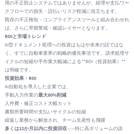
用の不正防止システムではありませんが、経理や支払ワー
クフローでの損失・誤払いリスク軽減に役立ちます。
既存の不正検知・コンプライアンスツールと組み合わせれ
ば、さらに早期警戒・確認レイヤーとなります。
ROIと市場トレンド
AI型ドキュメント処理への投資はもはや未来の話ではな
く、すでに自動車業界の戦略的優先事項です。請求処理サ
イクルの短縮や手作業大幅減による**ROI（投資効果）**
は明確です。
投資効果・ROI
AI自動化を導入した企業では、
手動入力作業の
最大80%削減
人件費・修正コスト大幅カット
書類所要時間や支払いサイクルの短縮
繰返し業務から解放され、チーム生産性も飛躍
多くは12か月以内に投資回収
——特に高ボリュームの請