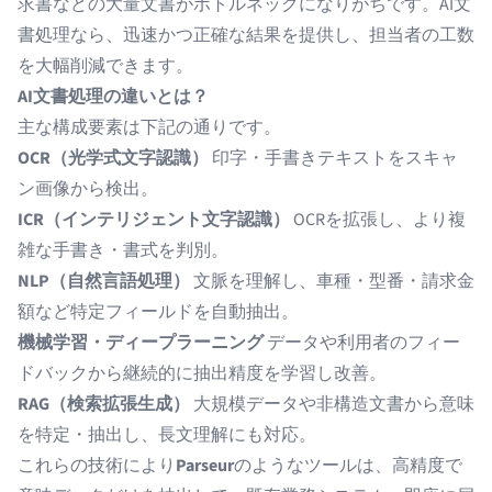
求書などの大量文書がボトルネックになりがちです。AI文
書処理なら、迅速かつ正確な結果を提供し、担当者の工数
を大幅削減できます。
AI文書処理の違いとは？
主な構成要素は下記の通りです。
OCR（光学式文字認識）
印字・手書きテキストをスキャ
ン画像から検出。
ICR（インテリジェント文字認識）
OCRを拡張し、より複
雑な手書き・書式を判別。
NLP（自然言語処理）
文脈を理解し、車種・型番・請求金
額など特定フィールドを自動抽出。
機械学習・ディープラーニング
データや利用者のフィー
ドバックから継続的に抽出精度を学習し改善。
RAG（検索拡張生成）
大規模データや非構造文書から意味
を特定・抽出し、長文理解にも対応。
これらの技術により
Parseur
のようなツールは、高精度で