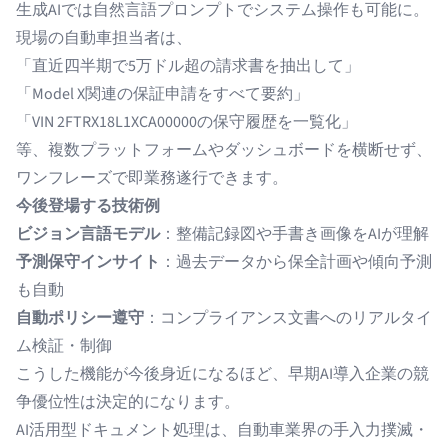
生成AIでは自然言語プロンプトでシステム操作も可能に。
現場の自動車担当者は、
「直近四半期で5万ドル超の請求書を抽出して」
「Model X関連の保証申請をすべて要約」
「VIN 2FTRX18L1XCA00000の保守履歴を一覧化」
等、複数プラットフォームやダッシュボードを横断せず、
ワンフレーズで即業務遂行できます。
今後登場する技術例
ビジョン言語モデル
：整備記録図や手書き画像をAIが理解
予測保守インサイト
：過去データから保全計画や傾向予測
も自動
自動ポリシー遵守
：コンプライアンス文書へのリアルタイ
ム検証・制御
こうした機能が今後身近になるほど、早期AI導入企業の競
争優位性は決定的になります。
AI活用型ドキュメント処理は、自動車業界の手入力撲滅・