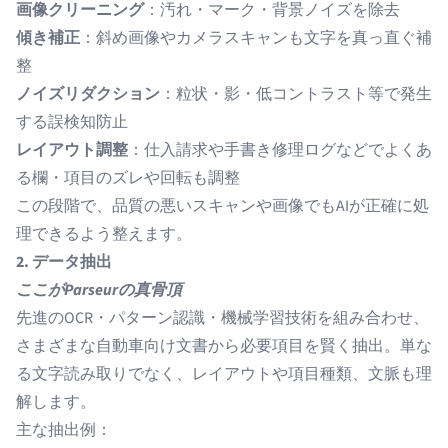
画像クリーニング
：汚れ・マーク・背景ノイズを除去
傾き補正
：斜め画像やカメラスキャンも文字を真っ直ぐ補
整
ノイズリダクション
：粒状・影・低コントラスト等で発生
する誤検知防止
レイアウト調整
：仕入請求や手書き修理ログなどでよくあ
る欄・項目のズレや回転も調整
この段階で、品質の悪いスキャンや画像でもAIが正確に処
理できるよう整えます。
2. データ抽出
ここがParseurの真骨頂
先進のOCR・パターン認識・機械学習技術を組み合わせ、
さまざまな自動車向け文書から必要項目を賢く抽出。単な
る文字読み取りでなく、レイアウトや項目種類、文脈も理
解します。
主な抽出例：