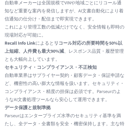
自動車メーカーは全国規模でVINや地域ごとにリコール通
知など重要な案内を発信しますが、AI文書自動化により着
信通知の仕分け・配信まで即実現できます。
これにより管理工数の低減だけでなく、安全情報も即時の
現場対応が可能に。
Recall Info Link
によると
リコール対応の所要時間を50%以
上短縮、人件費も最大90%減
、レスポンス品質・履歴管理
とも大幅向上しています。
セキュリティ・コンプライアンス・不正検知
自動車業界はサプライヤー契約・顧客データ・保証申請な
ど、機密性の高い膨大な情報を扱います。セキュリティ・
コンプライアンス・精度の担保は必須です。Parseurのよ
うなAI文書処理ツールなら安心して運用できます。
データ保護と規制準拠
Parseurはエンタープライズ水準のセキュリティ基準を満
たし、全データ・全書類を安全・機密保持します。主な特