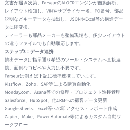
文書が届き次第、ParseurのAI OCRエンジンが自動解析。
レイアウト検知し、VINやサプライヤー名、PO番号、部品
説明などキーデータを抽出し、JSONやExcel等の構造デー
タに即変換。
ディーラーも部品メーカーも整備現場も、多少レイアウト
の違うファイルでも自動順応します。
ステップ3：データ連携
抽出データは指示通り希望のツール・システムへ直接連
携。面倒なコピペや入力は不要です。
Parseurは例えば下記に標準連携しています。
Kissflow、Zoho、SAP等による購買自動化
Monday.com、Asana等での修理・プロジェクト進捗管理
Salesforce、HubSpot、他CRMへの顧客データ更新
Google Sheets、Excel等への即アクセス・レポート作成
Zapier、Make、Power Automate等によるカスタム自動ワ
ークフロー