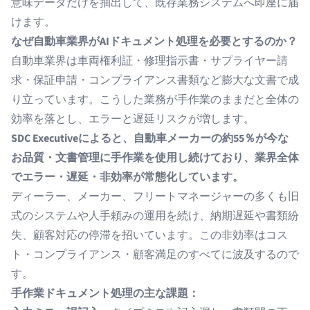
意味データだけを抽出して、既存業務システムへ即座に届
けます。
なぜ自動車業界がAIドキュメント処理を必要とするのか？
自動車業界は車両権利証・修理指示書・サプライヤー請
求・保証申請・コンプライアンス書類など膨大な文書で成
り立っています。こうした業務が手作業のままだと全体の
効率を落とし、エラーと遅延リスクが増します。
SDC Executiveによると、
自動車メーカーの約55％が今な
お品質・文書管理に手作業を使用し続けており、業界全体
でエラー・遅延・非効率が常態化しています。
ディーラー、メーカー、フリートマネージャーの多くも旧
式のシステムや人手頼みの運用を続け、納期遅延や書類紛
失、顧客対応の停滞を招いています。この非効率はコス
ト・コンプライアンス・顧客満足のすべてに波及するので
す。
手作業ドキュメント処理の主な課題：