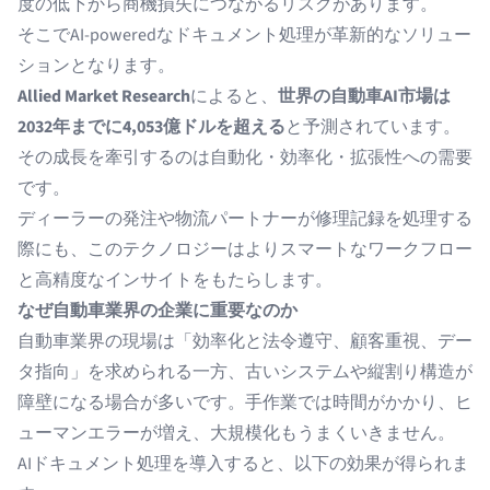
度の低下から商機損失につながるリスクがあります。
そこでAI-poweredなドキュメント処理が革新的なソリュー
ションとなります。
Allied Market Research
によると、
世界の自動車AI市場は
2032年までに4,053億ドルを超える
と予測されています。
その成長を牽引するのは自動化・効率化・拡張性への需要
です。
ディーラーの発注や物流パートナーが修理記録を処理する
際にも、このテクノロジーはよりスマートなワークフロー
と高精度なインサイトをもたらします。
なぜ自動車業界の企業に重要なのか
自動車業界の現場は「効率化と法令遵守、顧客重視、デー
タ指向」を求められる一方、古いシステムや縦割り構造が
障壁になる場合が多いです。手作業では時間がかかり、ヒ
ューマンエラーが増え、大規模化もうまくいきません。
AIドキュメント処理を導入すると、以下の効果が得られま