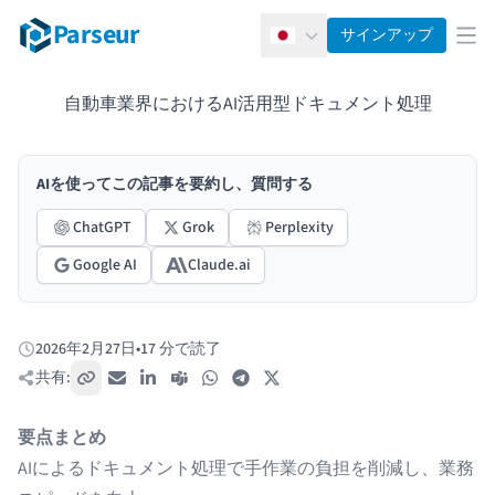
Parseur
サインアップ
日本語
メ
自動車業界におけるAI活用型ドキュメント処理
AIを使ってこの記事を要約し、質問する
ChatGPT
Grok
Perplexity
Google AI
Claude.ai
2026年2月27日
•
17 分で読了
公開日:
共有:
リンクをコピー
メール
LinkedIn
Teams
WhatsApp
Telegram
X / Twitter
要点まとめ
AIによるドキュメント処理で手作業の負担を削減し、業務