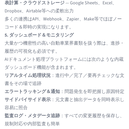
表計算・クラウドストレージ
— Google Sheets、Excel、
Dropbox、Airtable等への柔軟出力
多くの連携はAPI、Webhook、Zapier、Make等でほぼノー
コード＆即時の実現になります。
5. ダッシュボード＆モニタリング
大量かつ機密性の高い自動車業界書類を扱う際は、進捗・
履歴の可視化も必須です。
AIドキュメント処理プラットフォームには次のような内蔵
ダッシュボード機能が含まれます。
リアルタイム処理状況
：進行中／完了／要再チェックな文
書をその場で追跡
エラートラッキング＆通知
：問題発生を即把握し原因特定
サイドバイサイド表示
：元文書と抽出データを同時表示し
容易に照合
監査ログ・メタデータ追跡
：すべての変更履歴を保存し、
規制対応や内部監査も簡単