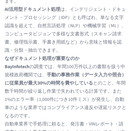
ます。
AI活用型ドキュメント処理
は、
インテリジェント・ドキュ
メント・プロセッシング（IDP）
とも呼ばれ、単なる文字
認識を超えて、自然言語処理（NLP）や機械学習（ML）、
コンピュータビジョンで多様な文書形式（スキャン請求
書、修理指示書、手書き用紙など）から意味と情報を認
識・分類・抽出できます。
なぜドキュメント処理が重要なのか
BayInfotech
の調査では、年間100万件以上の書類を扱う中
規模政府機関では、
手動の事務作業（データ入力や照合）
に従業員が最大30%の時間を費やしている
とのこと。年間
数千時間が繰り返し作業で失われている計算です。また
1%のエラー率（1,000件につき10件ミス）が発生し、自動
車のような業界ではコンプライアンス違反や遅延リスクと
なるのです。
自動車業界で手処理に頼ると、発注書・VINレポート・請