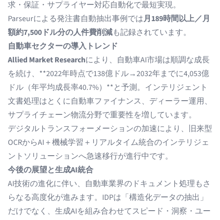
求・保証・サプライヤー対応自動化で最短実現。
Parseurによる
発注書自動抽出事例
では
月189時間以上／月
額約7,500ドル分の人件費削減
も記録されています。
自動車セクターの導入トレンド
Allied Market Research
により、自動車AI市場は順調な成長
を続け、**2022年時点で138億ドル→2032年までに4,053億
ドル（年平均成長率40.7%）**と予測。インテリジェント
文書処理はとくに自動車ファイナンス、ディーラー運用、
サプライチェーン物流分野で重要性を増しています。
デジタルトランスフォーメーションの加速により、旧来型
OCRからAI＋機械学習＋リアルタイム統合のインテリジェ
ントソリューションへ急速移行が進行中です。
今後の展望と生成AI統合
AI技術の進化に伴い、自動車業界のドキュメント処理もさ
らなる高度化が進みます。IDPは「構造化データの抽出」
だけでなく、生成AIを組み合わせてスピード・洞察・ユー