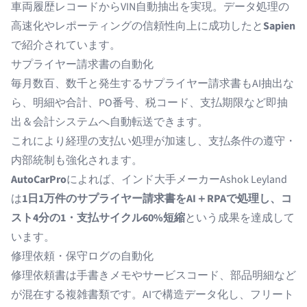
車両履歴レコードからVIN自動抽出を実現。データ処理の
高速化やレポーティングの信頼性向上に成功したと
Sapien
で紹介されています。
サプライヤー請求書の自動化
毎月数百、数千と発生するサプライヤー請求書もAI抽出な
ら、明細や合計、PO番号、税コード、支払期限など即抽
出＆会計システムへ自動転送できます。
これにより経理の支払い処理が加速し、支払条件の遵守・
内部統制も強化されます。
AutoCarPro
によれば、インド大手メーカーAshok Leyland
は
1日1万件のサプライヤー請求書をAI＋RPAで処理し、コ
スト4分の1・支払サイクル60%短縮
という成果を達成して
います。
修理依頼・保守ログの自動化
修理依頼書は手書きメモやサービスコード、部品明細など
が混在する複雑書類です。AIで構造データ化し、フリート