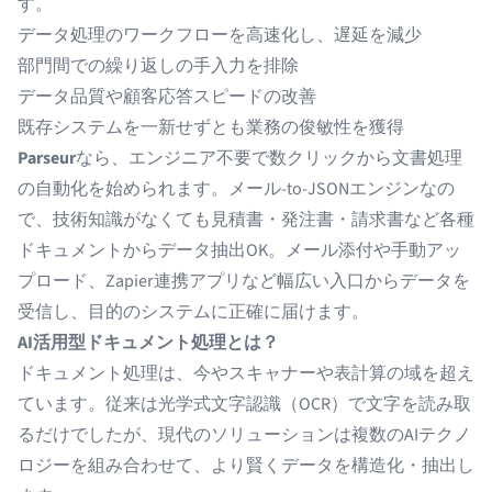
す。
データ処理のワークフローを高速化し、遅延を減少
部門間での繰り返しの手入力を排除
データ品質や顧客応答スピードの改善
既存システムを一新せずとも業務の俊敏性を獲得
Parseur
なら、エンジニア不要で数クリックから文書処理
の自動化を始められます。メール-to-JSONエンジンなの
で、技術知識がなくても見積書・発注書・請求書など各種
ドキュメントからデータ抽出OK。メール添付や手動アッ
プロード、Zapier連携アプリなど幅広い入口からデータを
受信し、目的のシステムに正確に届けます。
AI活用型ドキュメント処理とは？
ドキュメント処理
は、今やスキャナーや表計算の域を超え
ています。従来は
光学式文字認識（OCR）
で文字を読み取
るだけでしたが、現代のソリューションは複数のAIテクノ
ロジーを組み合わせて、より賢くデータを構造化・抽出し