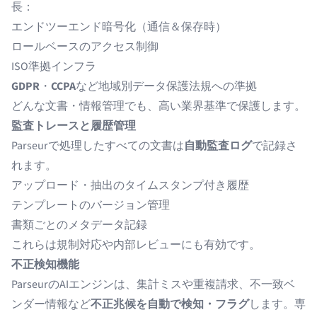
長：
エンドツーエンド暗号化（通信＆保存時）
ロールベースのアクセス制御
ISO準拠インフラ
GDPR
・
CCPA
など地域別データ保護法規への準拠
どんな文書・情報管理でも、高い業界基準で保護します。
監査トレースと履歴管理
Parseurで処理したすべての文書は
自動監査ログ
で記録さ
れます。
アップロード・抽出のタイムスタンプ付き履歴
テンプレートのバージョン管理
書類ごとのメタデータ記録
これらは規制対応や内部レビューにも有効です。
不正検知機能
ParseurのAIエンジンは、集計ミスや重複請求、不一致ベ
ンダー情報など
不正兆候を自動で検知・フラグ
します。専