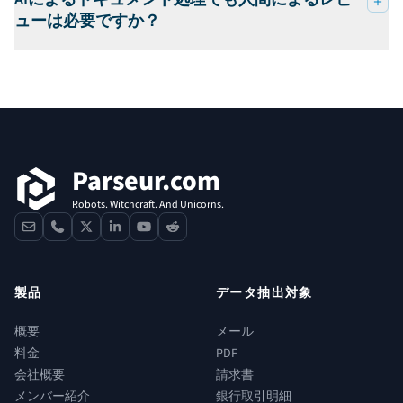
ューは必要ですか？
フッター
Parseur.com
Robots. Witchcraft. And Unicorns.
contact
phone
x
linkedin
youtube
reddit
製品
データ抽出対象
概要
メール
料金
PDF
会社概要
請求書
メンバー紹介
銀行取引明細