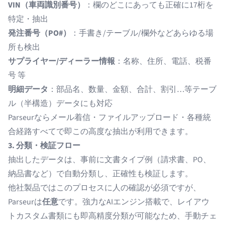
VIN（車両識別番号）
：欄のどこにあっても正確に17桁を
特定・抽出
発注番号（PO#）
：手書き/テーブル/欄外などあらゆる場
所も検出
サプライヤー/ディーラー情報
：名称、住所、電話、税番
号 等
明細データ
：部品名、数量、金額、合計、割引…等テーブ
ル（半構造）データにも対応
Parseurならメール着信・ファイルアップロード・各種統
合経路すべてで即この高度な抽出が利用できます。
3. 分類・検証フロー
抽出したデータは、事前に文書タイプ例（請求書、PO、
納品書など）で自動分類し、正確性も検証します。
他社製品ではこのプロセスに人の確認が必須ですが、
Parseurは
任意
です。強力なAIエンジン搭載で、レイアウ
トカスタム書類にも即高精度分類が可能なため、手動チェ