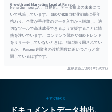
Growth and Marketing Lead at Parseur
Neha GunnooはAI、自動化、データ抽出の未来につ
いて執筆しています。 SEOやB2B自動化戦略に長年
携わり、企業が手作業のデータ入力から脱却し、適
切なツールで高速成長できるよう支援することに情
熱を注いでいます。 コンテンツ戦略やSEOトレンド
をリサーチしていないときは、猫に振り回されてい
るか、 Parseur創業者の渡航国数に追いつこうと奮
闘しているはずです。
最終更新日
2026年2月27日
今すぐ始める
ドキュメントデータ抽出、