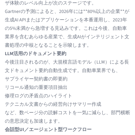
ザ体験のレベル向上が次のステージです。
Gartnerの予測によると、2026年には**
80%以上の企業
**が
生成AI APIまたはアプリケーションを本番運用し、2023年
の5%未満から急増する見込みです。これは今後、自動車
業界を含むあらゆる産業で、生成AIがインテリジェント文
書処理の中核となることを示唆します。
LLM活用のドキュメント要約
今後注目されるのが、大規模言語モデル（LLM）による長
文ドキュメント要約自動生成です。自動車業界でも、
サプライヤー契約書の即要約
リコール通知の重要項目抽出
修理ログの矛盾点のハイライト
テクニカル文書からの経営向けサマリー作成
など、数ページ分の読解コストを一気に減らし、部門横断
の意思決定も加速します。
会話型UI／エージェント型ワークフロー