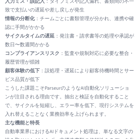
入力ミス・誤記入
：タイプミスや記入漏れ、書類間の不一
致で支払いの遅延や差し戻しが発生
情報の分断化
：チームごとに書類管理が分かれ、連携や確
認に手間がかかる
サイクルタイムの遅延
：発注書・請求書等の処理や承認が
数日〜数週間かかる
コンプライアンスリスク
：監査や規制対応に必要な整合・
履歴管理が煩雑
顧客体験の低下
：誤処理・遅延により顧客待機時間とサー
ビス品質が低下
こうした課題こそParseurのようなAI自動化ソリューショ
ンが注目される理由です。抽出と検証を自動化すること
で、サイクルを短縮し、エラー率を低下、現行システムを
入れ替えることなく業務効率を上げられます。
主な機能と特長
自動車業界におけるAIドキュメント処理は、単なる文字の