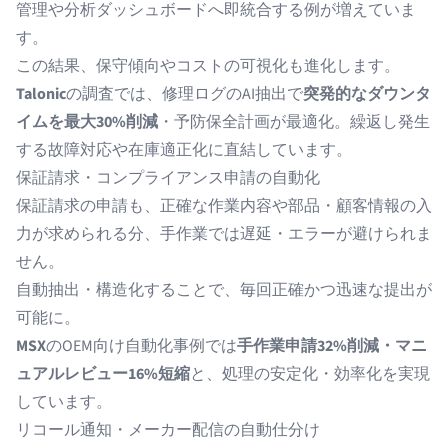
管理や分析ダッシュボードへ即統合する例が増えていま
す。
この結果、保守傾向やコストの可視化も進化します。
Talonic
の調査では、修理ログのAI抽出で
突発的なダウンタ
イムを最大30%削減
・予防保全計画が最適化。繰返し発生
する故障対応や在庫適正化に直結しています。
保証請求・コンプライアンス申請の自動化
保証請求の申請も、正確な作業内容や部品・顧客情報の入
力が求められる分、手作業では遅延・エラーが避けられま
せん。
自動抽出・構造化することで、毎回正確かつ迅速な提出が
可能に。
MSX
のOEM向け自動化事例では
手作業申請32%削減・マニ
ュアルレビュー16%短縮
と、処理の安定化・効率化を実現
しています。
リコール通知・メーカー配信の自動仕分け