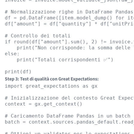
# Normalizzazione righe in DataFrame Pandas

df = pd.DataFrame([item.model_dump() for it
df["amount"] = df["quantity"] * df["unitPric
# Controllo dei totali

if round(df["amount"].sum(), 2) != invoice.t
    print("Non corrisponde: la somma delle 
else:

    print("Totali corrispondenti ✅")

Step 3: Test di qualità con Great Expectations:
import great_expectations as gx

# Inizializzazione del contesto Great Expect
context = gx.get_context()

# Caricamento DataFrame Pandas in un batch

batch = context.sources.pandas_default.read
# Ottieni un validator per le expectations
