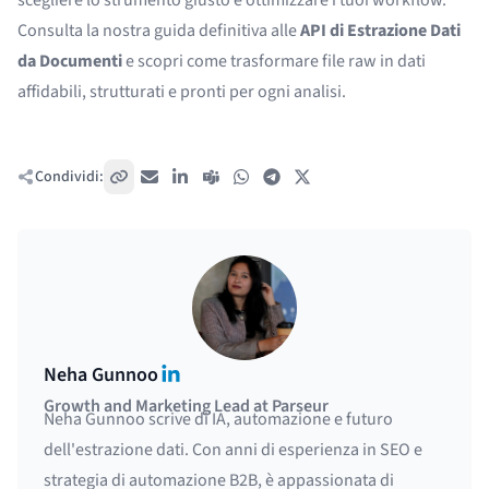
scegliere lo strumento giusto e ottimizzare i tuoi workflow.
Consulta la nostra guida definitiva alle
API di Estrazione Dati
da Documenti
e scopri come trasformare file raw in dati
affidabili, strutturati e pronti per ogni analisi.
Condividi:
Copia link
Email
LinkedIn
Teams
WhatsApp
Telegram
X / Twitter
LinkedIn
Neha Gunnoo
Growth and Marketing Lead at Parseur
Neha Gunnoo scrive di IA, automazione e futuro
dell'estrazione dati. Con anni di esperienza in SEO e
strategia di automazione B2B, è appassionata di