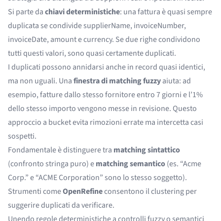
Si parte da
chiavi deterministiche
: una fattura è quasi sempre
duplicata se condivide supplierName, invoiceNumber,
invoiceDate, amount e currency. Se due righe condividono
tutti questi valori, sono quasi certamente duplicati.
I duplicati possono annidarsi anche in record quasi identici,
ma non uguali. Una
finestra di matching fuzzy
aiuta: ad
esempio, fatture dallo stesso fornitore entro 7 giorni e l’1%
dello stesso importo vengono messe in revisione. Questo
approccio a bucket evita rimozioni errate ma intercetta casi
sospetti.
Fondamentale è distinguere tra
matching sintattico
(confronto stringa puro) e
matching semantico
(es. “Acme
Corp.” e “ACME Corporation” sono lo stesso soggetto).
Strumenti come
OpenRefine
consentono il clustering per
suggerire duplicati da verificare.
Unendo regole deterministiche a controlli fuzzy o semantici