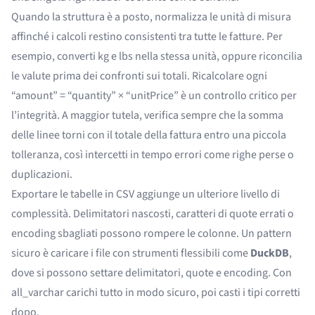
Quando la struttura è a posto, normalizza le unità di misura
affinché i calcoli restino consistenti tra tutte le fatture. Per
esempio, converti kg e lbs nella stessa unità, oppure riconcilia
le valute prima dei confronti sui totali. Ricalcolare ogni
“amount” = “quantity” × “unitPrice” è un controllo critico per
l’integrità. A maggior tutela, verifica sempre che la somma
delle linee torni con il totale della fattura entro una piccola
tolleranza, così intercetti in tempo errori come righe perse o
duplicazioni.
Exportare le tabelle in CSV aggiunge un ulteriore livello di
complessità. Delimitatori nascosti, caratteri di quote errati o
encoding sbagliati possono rompere le colonne. Un pattern
sicuro è caricare i file con strumenti flessibili come
DuckDB
,
dove si possono settare delimitatori, quote e encoding. Con
all_varchar carichi tutto in modo sicuro, poi casti i tipi corretti
dopo.