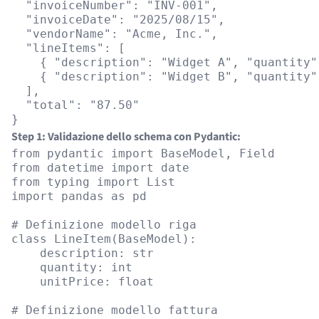
  "invoiceNumber": "INV-001",

  "invoiceDate": "2025/08/15",

  "vendorName": "Acme, Inc.",

  "lineItems": [

    { "description": "Widget A", "quantity"
    { "description": "Widget B", "quantity"
  ],

  "total": "87.50"

Step 1: Validazione dello schema con Pydantic:
from pydantic import BaseModel, Field

from datetime import date

from typing import List

import pandas as pd

# Definizione modello riga

class LineItem(BaseModel):

    description: str

    quantity: int

    unitPrice: float

# Definizione modello fattura
