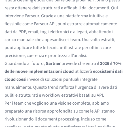
Il data cleaning è solo una parte della pipeline: il primo passo
resta ottenere dati strutturati e affidabili dai documenti. Qui
interviene
Parseur
. Grazie a una piattaforma intuitiva e
flessibile come Parseur API, puoi estrarre automaticamente
dati da PDF, email, fogli elettronici e allegati, abbattendo il
carico manuale che appesantisce i team. Una volta estratti,
puoi applicare tutte le tecniche illustrate per ottimizzare
precisione, coerenza e prontezza all’analisi.
Guardando al futuro,
Gartner
prevede che entro il
2026
il
70%
delle nuove implementazioni cloud
utilizzerà
ecosistemi dati
cloud coesi
invece di soluzioni puntuali integrate
manualmente. Questo trend rafforza l’urgenza di avere dati
puliti e strutturati e workflow estrattivi basati su API.
Per i team che vogliono una visione completa, abbiamo
preparato una risorsa approfondita su come le API stanno
rivoluzionando il document processing, incluso come