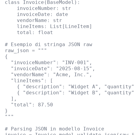
class Invoice(BaseModel):

    invoiceNumber: str

    invoiceDate: date

    vendorName: str

    lineItems: List[LineItem]

    total: float

# Esempio di stringa JSON raw

raw_json = """

{

  "invoiceNumber": "INV-001",

  "invoiceDate": "2025-08-15",

  "vendorName": "Acme, Inc.",

  "lineItems": [

    { "description": "Widget A", "quantity"
    { "description": "Widget B", "quantity"
  ],

  "total": 87.50

}

"""

# Parsing JSON in modello Invoice

invoice = Invoice.model_validate_json(raw_js