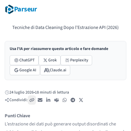
Parseur
Tecniche di Data Cleaning Dopo l’Estrazione API (2026)
Usa l'IA per riassumere questo articolo e fare domande
ChatGPT
Grok
Perplexity
Google AI
Claude.ai
24 luglio 2026
•
18 minuti di lettura
Pubblicato:
Condividi:
Copia link
Email
LinkedIn
Teams
WhatsApp
Telegram
X / Twitter
Punti Chiave
L’estrazione dei dati può generare output disordinati che