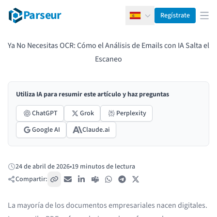
Parseur
Regístrate
Español
Abr
Ya No Necesitas OCR: Cómo el Análisis de Emails con IA Salta el
Escaneo
Utiliza IA para resumir este artículo y haz preguntas
ChatGPT
Grok
Perplexity
Google AI
Claude.ai
24 de abril de 2026
•
19 minutos de lectura
Publicado:
Compartir:
Copiar enlace
Correo electrónico
LinkedIn
Teams
WhatsApp
Telegram
X / Twitter
La mayoría de los documentos empresariales nacen digitales.