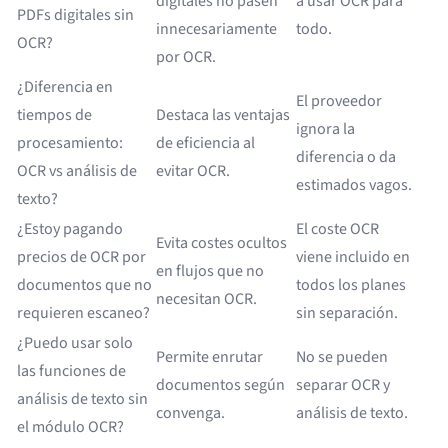
digitales no pasen
a usar OCR para
PDFs digitales sin
innecesariamente
todo.
OCR?
por OCR.
¿Diferencia en
El proveedor
tiempos de
Destaca las ventajas
ignora la
procesamiento:
de eficiencia al
diferencia o da
OCR vs análisis de
evitar OCR.
estimados vagos.
texto?
¿Estoy pagando
El coste OCR
Evita costes ocultos
precios de OCR por
viene incluido en
en flujos que no
documentos que no
todos los planes
necesitan OCR.
requieren escaneo?
sin separación.
¿Puedo usar solo
Permite enrutar
No se pueden
las funciones de
documentos según
separar OCR y
análisis de texto sin
convenga.
análisis de texto.
el módulo OCR?