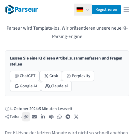
Parseur
Registrieren
Deutsch
Men
Parseur wird Template-los. Wir präsentieren unsere neue KI-
Parsing-Engine
Lassen Sie eine KI diesen Artikel zusammenfassen und Fragen
stellen
ChatGPT
Grok
Perplexity
Google AI
Claude.ai
4. Oktober 2024
•
5 Minuten Lesezeit
Veröffentlicht:
Teilen:
Link kopieren
E-Mail
LinkedIn
Teams
WhatsApp
Telegram
X / Twitter
Der KI-Hype der letzten Monate wird nicht so schnell abebben.