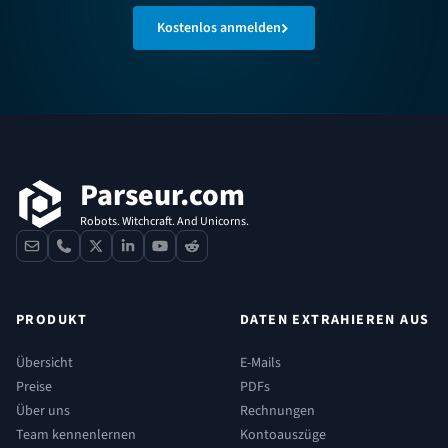
Kostenlos anmelden
Fußzeile
Parseur.com
Robots. Witchcraft. And Unicorns.
contact
phone
x
linkedin
youtube
reddit
PRODUKT
DATEN EXTRAHIEREN AUS
Übersicht
E-Mails
Preise
PDFs
Über uns
Rechnungen
Team kennenlernen
Kontoauszüge