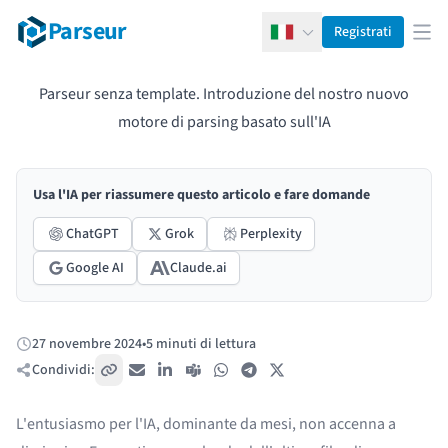
Parseur
Registrati
Italiano
Apr
Parseur senza template. Introduzione del nostro nuovo
motore di parsing basato sull'IA
Usa l'IA per riassumere questo articolo e fare domande
ChatGPT
Grok
Perplexity
Google AI
Claude.ai
27 novembre 2024
•
5 minuti di lettura
Pubblicato:
Condividi:
Copia link
Email
LinkedIn
Teams
WhatsApp
Telegram
X / Twitter
L'entusiasmo per l'IA, dominante da mesi, non accenna a