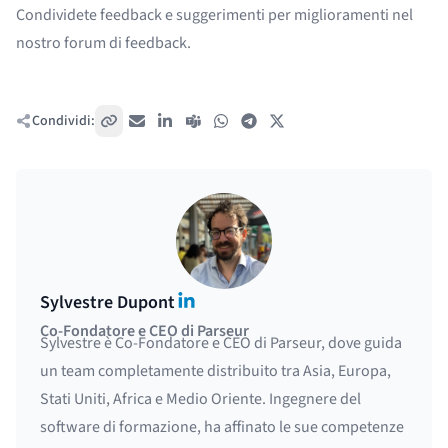
Condividete feedback e suggerimenti per miglioramenti nel
nostro
forum di feedback
.
Condividi:
Copia link
Email
LinkedIn
Teams
WhatsApp
Telegram
X / Twitter
LinkedIn
Sylvestre Dupont
Co-Fondatore e CEO di Parseur
Sylvestre è Co-Fondatore e CEO di Parseur, dove guida
un team completamente distribuito tra Asia, Europa,
Stati Uniti, Africa e Medio Oriente. Ingegnere del
software di formazione, ha affinato le sue competenze