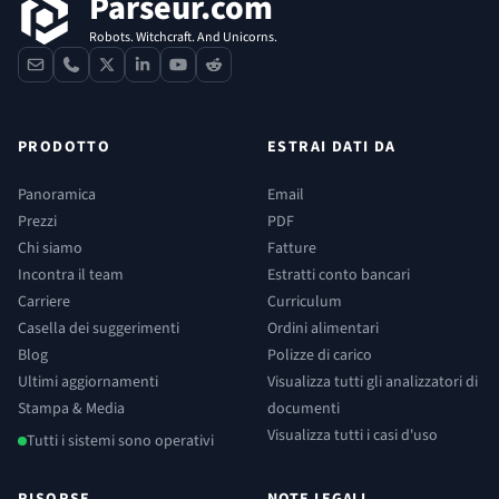
Parseur.com
Robots. Witchcraft. And Unicorns.
contact
phone
x
linkedin
youtube
reddit
PRODOTTO
ESTRAI DATI DA
Panoramica
Email
Prezzi
PDF
Chi siamo
Fatture
Incontra il team
Estratti conto bancari
Carriere
Curriculum
Casella dei suggerimenti
Ordini alimentari
Blog
Polizze di carico
Ultimi aggiornamenti
Visualizza tutti gli analizzatori di
Stampa & Media
documenti
Visualizza tutti i casi d'uso
Tutti i sistemi sono operativi
RISORSE
NOTE LEGALI