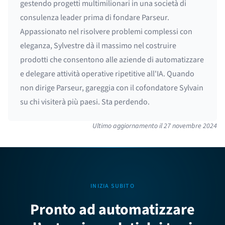
gestendo progetti multimilionari in una società di
consulenza leader prima di fondare Parseur.
Appassionato nel risolvere problemi complessi con
eleganza, Sylvestre dà il massimo nel costruire
prodotti che consentono alle aziende di automatizzare
e delegare attività operative ripetitive all'IA. Quando
non dirige Parseur, gareggia con il cofondatore Sylvain
su chi visiterà più paesi. Sta perdendo.
Ultimo aggiornamento il
27 novembre 2024
INIZIA SUBITO
Pronto ad automatizzare