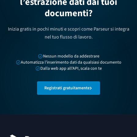
l’estrazione dati dai tuoi
documenti?
Inizia gratis in pochi minuti e scopri come Parseur si integra
nel tuo flusso di lavoro.
Nessun modello da addestrare
Automatizza l’inserimento dati da qualsiasi documento
Dalla web app all'API, scala con te
Registrati gratuitamente
Footer