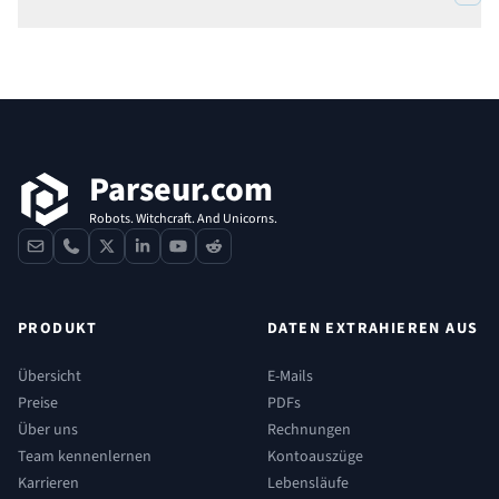
Fußzeile
Parseur.com
Robots. Witchcraft. And Unicorns.
contact
phone
x
linkedin
youtube
reddit
PRODUKT
DATEN EXTRAHIEREN AUS
Übersicht
E-Mails
Preise
PDFs
Über uns
Rechnungen
Team kennenlernen
Kontoauszüge
Karrieren
Lebensläufe