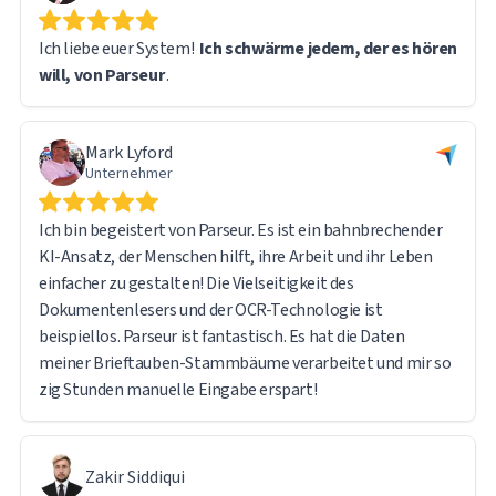
Ich liebe euer System!
Ich schwärme jedem, der es hören
Bei der Verarbeitung dieser großen Datenmenge stieß ich
will, von Parseur
.
auf einige technische Herausforderungen. Das Support-
Team von Parseur reagierte jedoch schnell und hilfsbereit.
Tatsächlich resultierten die meisten Probleme eher aus
Mark Lyford
meiner eigenen Lernkurve als aus Einschränkungen der
Unternehmer
Software – das System selbst funktionierte einwandfrei.
Ich bin begeistert von Parseur. Es ist ein bahnbrechender
Ich bin mit der Gesamterfahrung sehr zufrieden und kann
KI-Ansatz, der Menschen hilft, ihre Arbeit und ihr Leben
Parseur jedem, der große Mengen an Dokumenten
einfacher zu gestalten! Die Vielseitigkeit des
verarbeitet und Daten extrahiert, uneingeschränkt
Dokumentenlesers und der OCR-Technologie ist
empfehlen.
beispiellos. Parseur ist fantastisch. Es hat die Daten
meiner Brieftauben-Stammbäume verarbeitet und mir so
zig Stunden manuelle Eingabe erspart!
Zakir Siddiqui