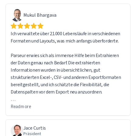
Mukul Bhargava
Ich verwaltete über 21.000 Lebensläufe in verschiedenen
Formaten und Layouts, was mich anfangs überforderte.
Parseur erwies sich als immense Hilfe beim Extrahieren
der Daten genau nach Bedarf. Die extrahierten
Informationen wurden in übersichtlichen, gut
strukturierten Excel-, CSV- und anderen Exportformaten
bereitgestellt, und ich schätzte die Flexibilität, die
Datenspalten vor dem Export neu anzuordnen.
Die Software ist intuitiv und benutzerfreundlich.
Read more
Besonders hilfreich fand ich auch, dass die Originaldatei
über einen direkten URL-Link im exportierten Bericht
Jace Curtis
zugänglich bleibt, sodass die Quelldokumente bei Bedarf
Präsident
leicht referenziert werden können.