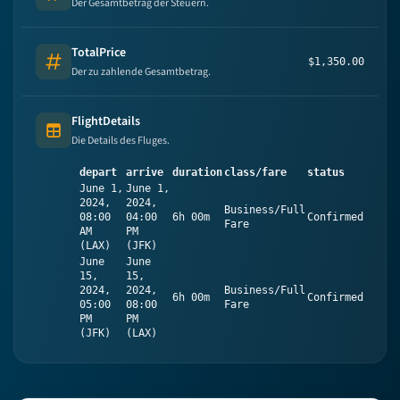
Number
Der Gesamtbetrag der Steuern.
TotalPrice
$1,350.00
Number
Der zu zahlende Gesamtbetrag.
FlightDetails
Table (list of items)
Die Details des Fluges.
depart
arrive
duration
class/fare
status
June 1,
June 1,
2024,
2024,
Business/Full
08:00
04:00
6h 00m
Confirmed
Fare
AM
PM
(LAX)
(JFK)
June
June
15,
15,
2024,
2024,
Business/Full
6h 00m
Confirmed
05:00
08:00
Fare
PM
PM
(JFK)
(LAX)