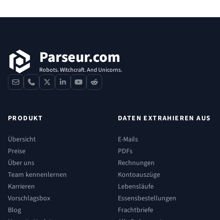
Fußzeile
Parseur.com
Robots. Witchcraft. And Unicorns.
contact
phone
x
linkedin
youtube
reddit
PRODUKT
DATEN EXTRAHIEREN AUS
Übersicht
E-Mails
Preise
PDFs
Über uns
Rechnungen
Team kennenlernen
Kontoauszüge
Karrieren
Lebensläufe
Vorschlagsbox
Essensbestellungen
Blog
Frachtbriefe