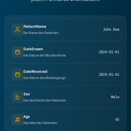
PatientName
John Doe
Person's name
Der Name des Patienten.
DateDrawn
2024-01-01
Date
Das Datum der Blutabnahme.
DateReceived
2024-01-01
Date
Das Datum des Bluteingangs.
Sex
Male
Text (multi-lines)
Das Geschlecht des Patienten.
Age
45
Number
Das Alter des Patienten.