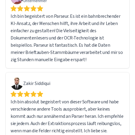
Unternehmer
Software – das System selbst funktionierte einwandfrei.
Ich bin begeistert von Parseur. Es ist ein bahnbrechender
Ich bin mit der Gesamterfahrung sehr zufrieden und kann
KI-Ansatz, der Menschen hilft, ihre Arbeit und ihr Leben
Parseur jedem, der große Mengen an Dokumenten
einfacher zu gestalten! Die Vielseitigkeit des
verarbeitet und Daten extrahiert, uneingeschränkt
Dokumentenlesers und der OCR-Technologie ist
empfehlen.
beispiellos. Parseur ist fantastisch. Es hat die Daten
meiner Brieftauben-Stammbäume verarbeitet und mir so
zig Stunden manuelle Eingabe erspart!
Zakir Siddiqui
Ich bin absolut begeistert von dieser Software und habe
verschiedene andere Tools ausprobiert, aber keines
kommt auch nur annähernd an Parser heran. Ich empfehle
sie jedem. Auch der Extraktionsprozess läuft reibungslos,
wenn man die Felder richtig einstellt. Ich liebe sie.