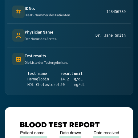
IDNo.
123456789
Number
Die ID-Nummer des Patienten.
PhysicianName
Dr. Jane Smith
Person's name
Der Name des Arztes.
Test results
Table (list of items)
Die Liste der Testergebnisse.
test name
result
unit
Hemoglobin
14.2
g/dL
HDL Cholesterol
50
mg/dL