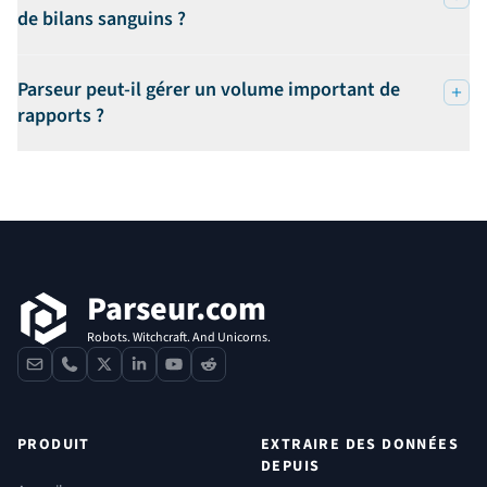
de bilans sanguins ?
Parseur peut-il gérer un volume important de
rapports ?
Pied de page
Parseur.com
Robots. Witchcraft. And Unicorns.
contact
phone
x
linkedin
youtube
reddit
PRODUIT
EXTRAIRE DES DONNÉES
DEPUIS