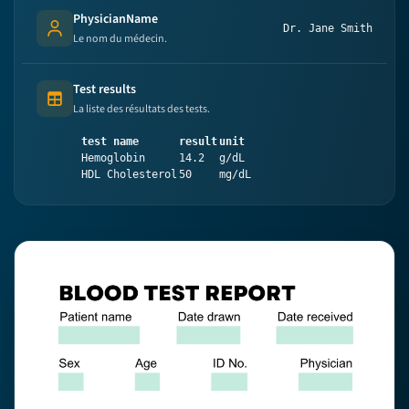
PhysicianName
Dr. Jane Smith
Person's name
Le nom du médecin.
Test results
Table (list of items)
La liste des résultats des tests.
test name
result
unit
Hemoglobin
14.2
g/dL
HDL Cholesterol
50
mg/dL