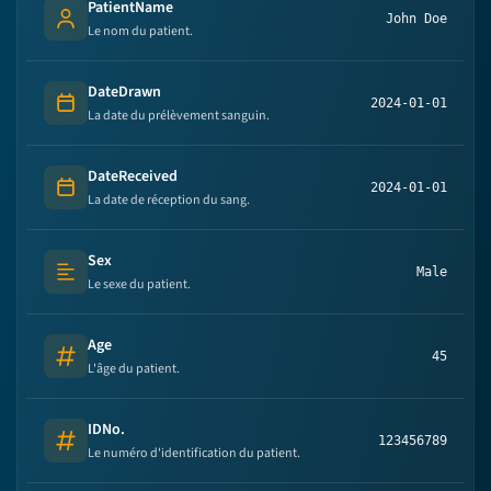
PatientName
John Doe
Person's name
Le nom du patient.
DateDrawn
2024-01-01
Date
La date du prélèvement sanguin.
DateReceived
2024-01-01
Date
La date de réception du sang.
Sex
Male
Text (multi-lines)
Le sexe du patient.
Age
45
Number
L'âge du patient.
IDNo.
123456789
Number
Le numéro d'identification du patient.