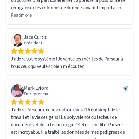
structurés. J'ai particulièrement apprécié la possibilité de
réorganiser les colonnes de données avant l'exportation.
Read more
Le logiciel est intuitif et convivial. J'ai également trouvé
très utile le fait que le fichier original reste accessible via
Jace Curtis
un lien URL direct dans le rapport exporté, ce qui facilite la
Président
consultation des documents sources en cas de besoin.
J'adore votre système ! Je vante les mérites de Parseur à
Le traitement d'un tel volume de données a engendré
tous ceux qui veulent bien m'écouter.
quelques difficultés techniques. Cependant, l'équipe
d'assistance de Parseur a été rapide et réactive. En réalité,
la plupart des problèmes étaient liés à ma propre prise en
Mark Lyford
main plutôt qu'à une limitation du logiciel ; le système,
Entrepreneur
quant à lui, fonctionnait parfaitement.
J'adore Parseur, une révolution dans l'IA qui simplifie le
Je suis très satisfait de cette expérience et je recommande
travail et la vie des gens ! La polyvalence du lecteur de
vivement Parseur à toute personne confrontée au
documents et de la technologie OCR est inédite. Parseur
traitement et à l'extraction de données de volumes
est incroyable. Il a traité les données de mes pedigrees de
importants de documents.