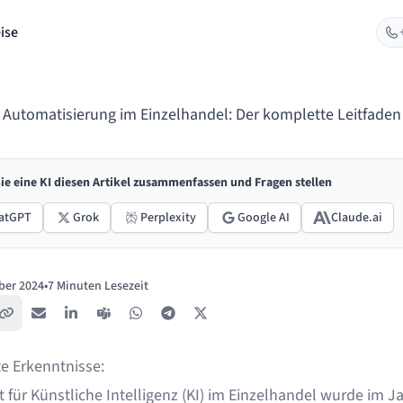
ise
Automatisierung im Einzelhandel: Der komplette Leitfaden
ie eine KI diesen Artikel zusammenfassen und Fragen stellen
atGPT
Grok
Perplexity
Google AI
Claude.ai
ber 2024
•
7 Minuten Lesezeit
ht:
Link kopieren
E-Mail
LinkedIn
Teams
WhatsApp
Telegram
X / Twitter
te Erkenntnisse:
 für Künstliche Intelligenz (KI) im Einzelhandel wurde im J