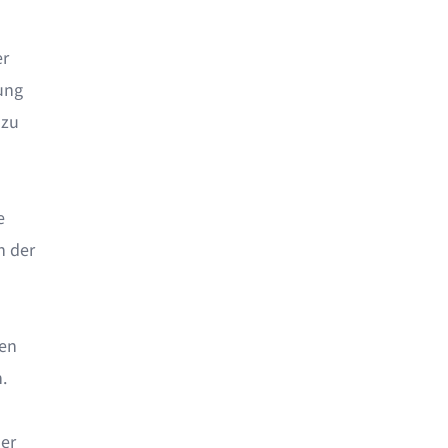
er
ung
 zu
e
n der
hen
.
er