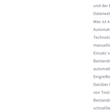
und der B
Datenext
Was ist 
Automatis
Technolo
manuelle
Einsatz 
Bestands
automati
Eingreife
Darüber 
von Tool
Bestands
schnelll