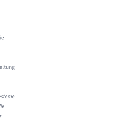
ie
altung
u
systeme
le
r