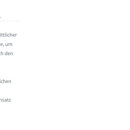
.
ttlicher
se, um
ch den
ichen
nsatz