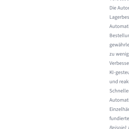
Die Autom
Lagerbes
Automati
Bestellu
gewährle
zu wenig
Verbesse
KI-geste
und reak
Schnelle
Automati
Einzelhä
fundiert
Beispiel: