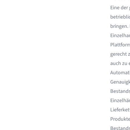
Eine der
betriebl
bringen.
Einzelha
Plattfor
gerecht 
auch zu 
Automati
Genauigk
Bestand
Einzelhä
Lieferke
Produkte
Bestands