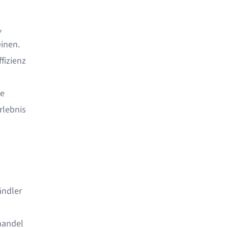
,
inen.
fizienz
ie
rlebnis
ändler
handel