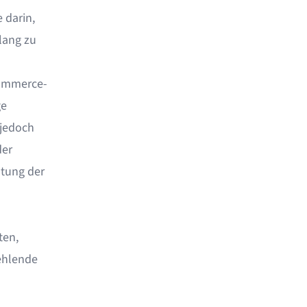
 darin,
lang zu
Commerce-
ge
 jedoch
der
tung der
ten,
ehlende