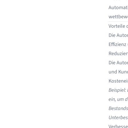
Automati
wettbewe
Vorteile
Die Auto
Effizien
Reduzier
Die Auto
und Kund
Kostenei
Beispiel:
ein, um d
Bestandsp
Unterbes
Verbesse