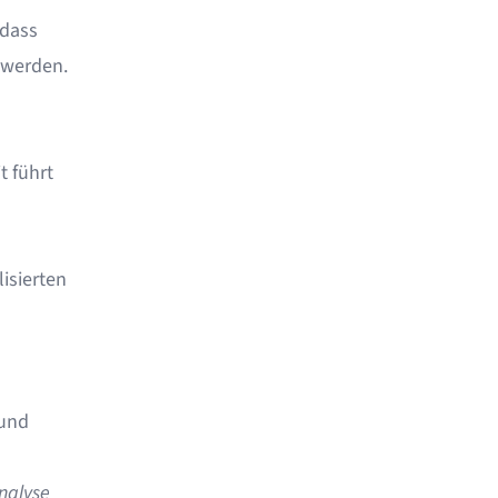
 dass
 werden.
t führt
isierten
 und
nalyse