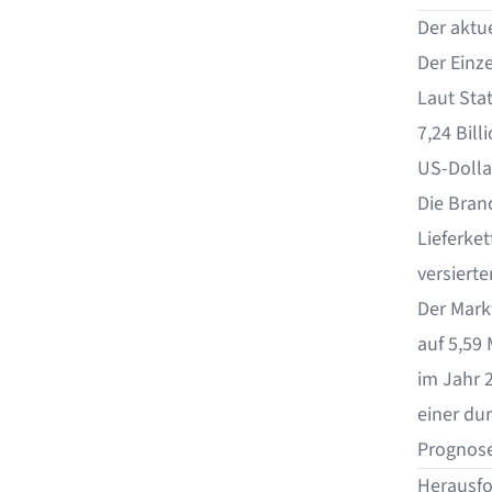
Der aktu
Der Einz
Laut Sta
7,24 Bill
US-Dolla
Die Bran
Lieferke
versierte
Der Markt
auf
5,59 
im Jahr 
einer du
Prognose
Herausfo