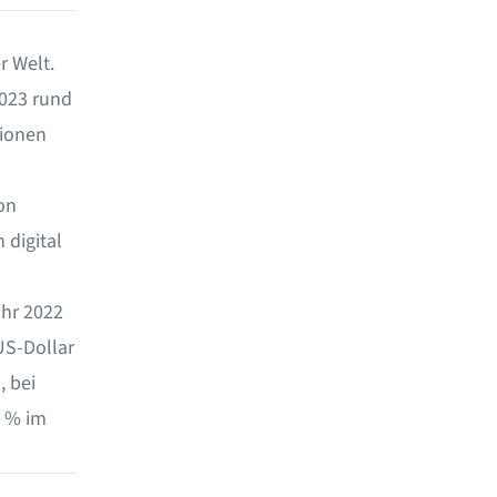
r Welt.
2023 rund
lionen
on
 digital
ahr 2022
US-Dollar
, bei
8 % im