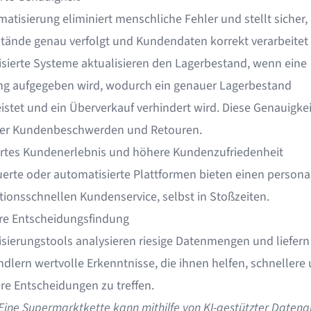
atisierung eliminiert menschliche Fehler und stellt sicher,
tände genau verfolgt und Kundendaten korrekt verarbeitet
sierte Systeme aktualisieren den Lagerbestand, wenn eine
ng aufgegeben wird, wodurch ein genauer Lagerbestand
istet und ein Überverkauf verhindert wird. Diese Genauigkei
er Kundenbeschwerden und Retouren.
rtes Kundenerlebnis und höhere Kundenzufriedenheit
uerte oder automatisierte Plattformen bieten einen personal
tionsschnellen Kundenservice, selbst in Stoßzeiten.
re Entscheidungsfindung
sierungstools analysieren riesige Datenmengen und liefern
ndlern wertvolle Erkenntnisse, die ihnen helfen, schnellere
ere Entscheidungen zu treffen.
 Eine Supermarktkette kann mithilfe von KI-gestützter Datena