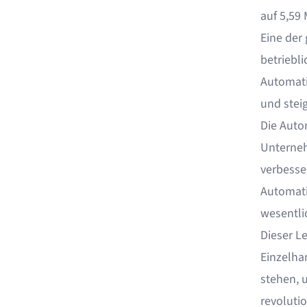
auf 5,59 
Eine der
betriebl
Automatis
und stei
Die Auto
Unterneh
verbesser
Automatis
wesentli
Dieser L
Einzelha
stehen, u
revolutio