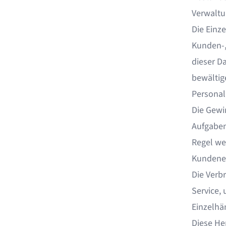
Verwalt
Die Einz
Kunden-,
dieser Da
bewältig
Persona
Die Gewi
Aufgaben
Regel wen
Kundene
Die Verb
Service,
Einzelhä
Diese He