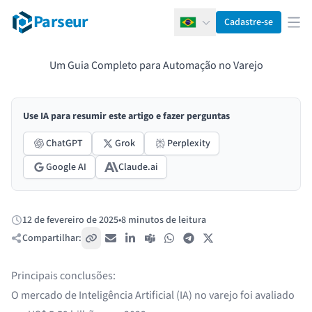
Parseur
Cadastre-se
Português
Abr
Um Guia Completo para Automação no Varejo
Use IA para resumir este artigo e fazer perguntas
ChatGPT
Grok
Perplexity
Google AI
Claude.ai
12 de fevereiro de 2025
•
8 minutos de leitura
Publicado:
Compartilhar:
Copiar link
E-mail
LinkedIn
Teams
WhatsApp
Telegram
X / Twitter
Principais conclusões:
O mercado de Inteligência Artificial (IA) no varejo foi avaliado