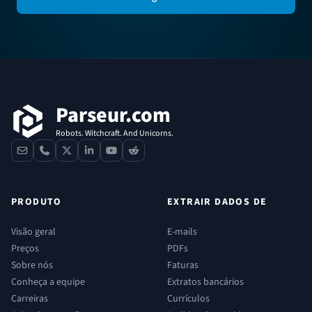
Rodapé
Parseur.com
Robots. Witchcraft. And Unicorns.
contact
phone
x
linkedin
youtube
reddit
PRODUTO
EXTRAIR DADOS DE
Visão geral
E-mails
Preços
PDFs
Sobre nós
Faturas
Conheça a equipe
Extratos bancários
Carreiras
Currículos