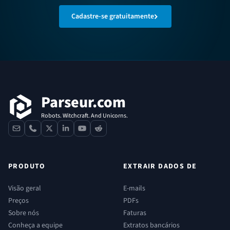
Cadastre-se gratuitamente
Rodapé
Parseur.com
Robots. Witchcraft. And Unicorns.
contact
phone
x
linkedin
youtube
reddit
PRODUTO
EXTRAIR DADOS DE
Visão geral
E-mails
Preços
PDFs
Sobre nós
Faturas
Conheça a equipe
Extratos bancários