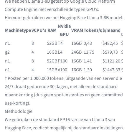
We hebben Llama 3-8B getest op Google Cloud Platform
Compute Engine met verschillende typen GPU's.
Hiervoor gebruikten we het
Hugging Face Llama 3-8B model
.
Nvidia
$/1
Machinetype
vCPU's
RAM
VRAM
Tokens/s
$/maand
GPU
toke
n1
8
52GB
T4
16GB
0,43
$482,45
$431
g2
4
16GB
L4
24GB
12,75
$579,73
$17,5
n1
8
52GB
P100
16GB
1,41
$1121,20
$306
n1
4
15GB
V100
16GB
1,30
$1447,33
$429
† Kosten per 1.000.000 tokens, uitgaande van een server die
24/7 draait gedurende 30 dagen, met alleen de standaard
maandkorting (dus geen spot-instanties en geen committed
use-korting).
Methodologie
We gebruiken de standaard FP16-versie van Llama 3 van
Hugging Face, zo dicht mogelijk bij de standaardinstellingen.