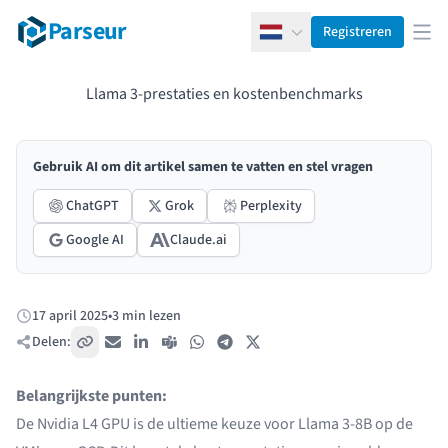
Parseur
Registreren
Nederlands
Men
Llama 3-prestaties en kostenbenchmarks
Gebruik AI om dit artikel samen te vatten en stel vragen
ChatGPT
Grok
Perplexity
Google AI
Claude.ai
17 april 2025
•
3 min lezen
Gepubliceerd:
Delen:
Kopieer link
E-mail
LinkedIn
Teams
WhatsApp
Telegram
X / Twitter
Belangrijkste punten:
De Nvidia L4 GPU is de ultieme keuze voor Llama 3-8B op de