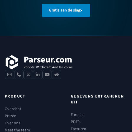
Gratis aan de slag
Voettekst
Parseur.com
Robots. Witchcraft. And Unicorns.
contact
phone
x
linkedin
youtube
reddit
PRODUCT
GEGEVENS EXTRAHEREN
UIT
Overzicht
E-mails
Prijzen
PDF’s
Over ons
Facturen
Meet the team