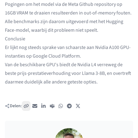
Pogingen om het model via de
Meta Github repository
op
16GB VRAM te draaien resulteerden in out-of-memory fouten.
Alle benchmarks zijn daarom uitgevoerd met het
Hugging
Face-model
, waarbij dit probleem niet speelt.
Conclusie
Er lijkt nog steeds sprake van schaarste aan Nvidia A100 GPU-
instanties op Google Cloud Platform.
Van de beschikbare GPU's biedt de Nvidia L4 verreweg de
beste prijs-prestatieverhouding voor Llama 3-8B, en overtreft
daarmee duidelijk alle andere geteste opties.
Delen:
Kopieer link
E-mail
LinkedIn
Teams
WhatsApp
Telegram
X / Twitter