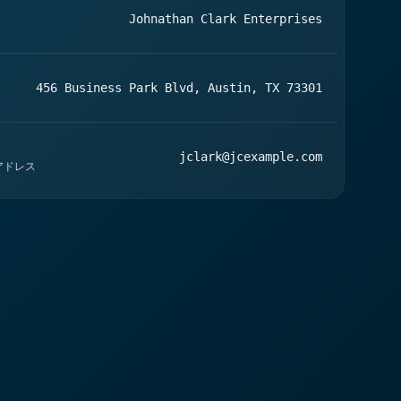
Johnathan Clark Enterprises
456 Business Park Blvd, Austin, TX 73301
jclark@jcexample.com
アドレス