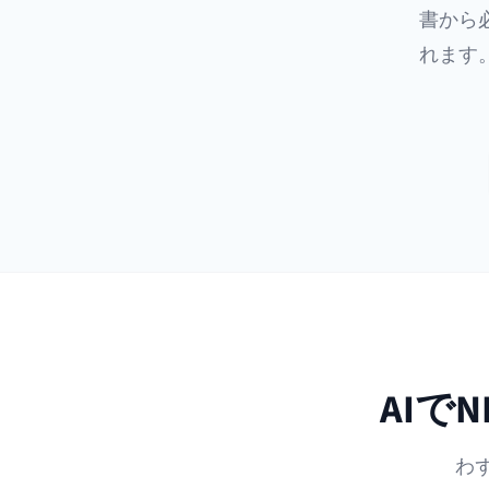
書から
れます
AIで
わ