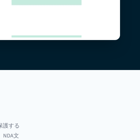
保護する
NDA文