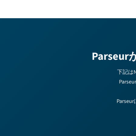
Pars
下記は
Par
Pars