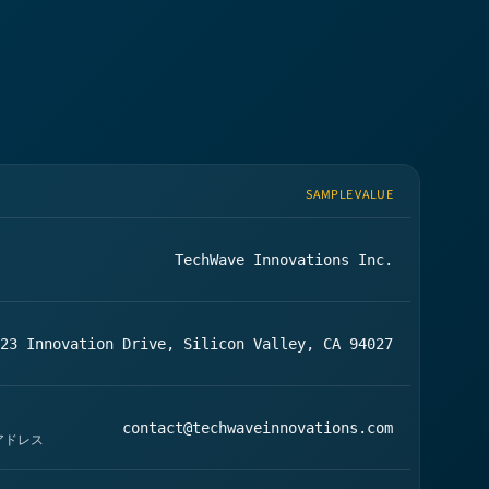
SAMPLE VALUE
TechWave Innovations Inc.
23 Innovation Drive, Silicon Valley, CA 94027
contact@techwaveinnovations.com
アドレス