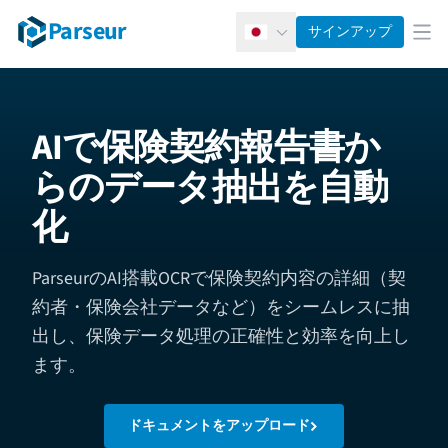
Parseur
サインアップ
日本語
メ
AIで保険契約報告書か
らのデータ抽出を自動
化
ParseurのAI搭載OCRで保険契約内容の詳細（契
約者・保険会社データなど）をシームレスに抽
出し、保険データ処理の正確性と効率を向上し
ます。
ドキュメントをアップロード