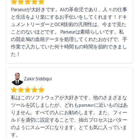
処理とデータ抽出に携わる方には自信を持ってParseur
Parseurが大好きです。AIの革命児であり、人々の仕事
をお勧めできます。
と生活をより楽にするお手伝いをしてくれます！ドキ
ュメントリーダーとOCR技術の汎用性は、今まで見た
ことのないほどです。 Parseurは素晴らしいです。私
の競走鳩の血統データを処理してくれたおかげで、手
作業で入力していた何十時間もの時間を節約できまし
た！
Zakir Siddiqui
私はこのソフトウェアが大好きです。他のさまざまな
ツールを試しましたが、どれもparseurに近いものはあ
りません。すべての人にお勧めします。また、フィー
ルドを適切に設定することで、抽出プロセスはバター
のようにスムーズになります。とても気に入っていま
す。