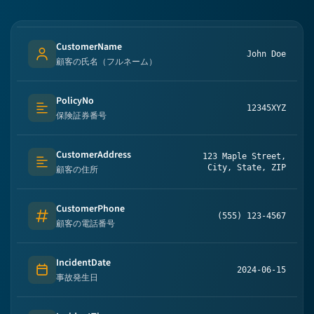
CustomerName
John Doe
Person's name
顧客の氏名（フルネーム）
PolicyNo
12345XYZ
Text (multi-lines)
保険証券番号
CustomerAddress
123 Maple Street,
Text (multi-lines)
City, State, ZIP
顧客の住所
CustomerPhone
(555) 123-4567
Number
顧客の電話番号
IncidentDate
2024-06-15
Date
事故発生日