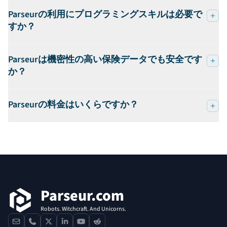
Parseurの利用にプログラミングスキルは必要で
すか？
Parseurは機密性の高い保険データでも安全です
か？
Parseurの料金はいくらですか？
フッター
Parseur.com
Robots. Witchcraft. And Unicorns.
contact
phone
x
linkedin
youtube
reddit