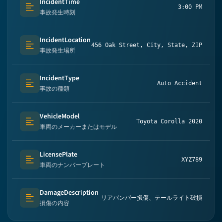
IncidentTime
3:00 PM
Text (multi-lines)
事故発生時刻
IncidentLocation
456 Oak Street, City, State, ZIP
Text (multi-lines)
事故発生場所
IncidentType
Auto Accident
Text (multi-lines)
事故の種類
VehicleModel
Toyota Corolla 2020
Text (multi-lines)
車両のメーカーまたはモデル
LicensePlate
XYZ789
Text (multi-lines)
車両のナンバープレート
DamageDescription
リアバンパー損傷、テールライト破損
Text (multi-lines)
損傷の内容