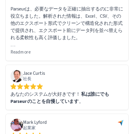
Parseurは、必要なデータを正確に抽出するのに非常に
役立ちました。解析された情報は、Excel、CSV、その
他のエクスポート形式でクリーンで構造化された形式
で提供され、エクスポート前にデータ列を並べ替えら
れる柔軟性も高く評価しました。
このソフトウェアは直感的で使いやすいです。特に便
Read more
利なのは、エクスポートされたレポート内の直接URL
リンクから元のファイルにアクセスできるため、必要
Jace Curtis
に応じて元の文書を簡単に参照できることです。
社長
大量のデータを扱う中で、いくつか技術的な課題に遭
あなたのシステムが大好きです！
私は誰にでも
遇しましたが、Parseurのサポートチームは迅速かつ迅
Parseur のことを自慢しています
。
速に対応してくれました。実際、ほとんどの問題はソ
フトウェアの制限ではなく、私自身の学習曲線に起因
するもので、システム自体は問題なく動作しました。
Mark Lyford
起業家
全体的な使用感には非常に満足しており、大量の文書