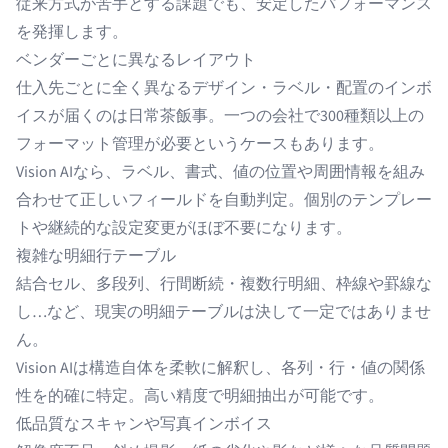
従来方式が苦手とする課題でも、安定したパフォーマンス
を発揮します。
ベンダーごとに異なるレイアウト
仕入先ごとに全く異なるデザイン・ラベル・配置のインボ
イスが届くのは日常茶飯事。一つの会社で
300種類以上の
フォーマット管理
が必要というケースもあります。
Vision AIなら、ラベル、書式、値の位置や周囲情報を組み
合わせて正しいフィールドを自動判定。個別のテンプレー
トや継続的な設定変更がほぼ不要になります。
複雑な明細行テーブル
結合セル、多段列、行間断続・複数行明細、枠線や罫線な
し…など、現実の明細テーブルは決して一定ではありませ
ん。
Vision AIは構造自体を柔軟に解釈し、各列・行・値の関係
性を的確に特定。高い精度で明細抽出が可能です。
低品質なスキャンや写真インボイス