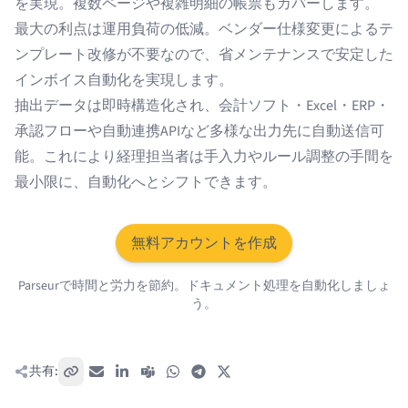
を実現。複数ページや複雑明細の帳票もカバーします。
最大の利点は運用負荷の低減。ベンダー仕様変更によるテ
ンプレート改修が不要なので、省メンテナンスで安定した
インボイス自動化を実現します。
抽出データは即時構造化され、会計ソフト・Excel・ERP・
承認フローや自動連携APIなど多様な出力先に自動送信可
能。これにより経理担当者は手入力やルール調整の手間を
最小限に、自動化へとシフトできます。
無料アカウントを作成
Parseurで時間と労力を節約。ドキュメント処理を自動化しましょ
う。
共有:
リンクをコピー
メール
LinkedIn
Teams
WhatsApp
Telegram
X / Twitter