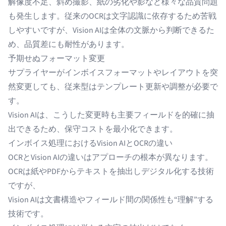
解像度不足、斜め撮影、紙の劣化や影など様々な品質問題
も発生します。従来の
OCR
は文字認識に依存するため苦戦
しやすいですが、Vision AIは全体の文脈から判断できるた
め、品質差にも耐性があります。
予期せぬフォーマット変更
サプライヤーがインボイスフォーマットやレイアウトを突
然変更しても、従来型はテンプレート更新や調整が必要で
す。
Vision AIは、こうした変更時も主要フィールドを的確に抽
出できるため、保守コストを最小化できます。
インボイス処理におけるVision AIとOCRの違い
OCRとVision AIの違い
はアプローチの根本が異なります。
OCRは紙やPDFからテキストを抽出しデジタル化する技術
ですが、
Vision AIは文書構造やフィールド間の関係性も“理解”する
技術です。