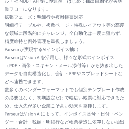
ル・社内DB・API等に即連携。はじめて抽出自動化が実稼
働フローになります。
拡張フェーズ：明細行や複雑帳票対応
明細行テーブル
や、複数ページ・特殊レイアウト等の高度
な領域に段階的にチャレンジ。全自動化は一度に狙わず、
精度維持と例外管理を重視しましょう。
Parseurが実現するAIインボイス抽出
Parseur
はVision AIを活用し、様々な形式のインボイス
（PDF・画像・スキャン・メール添付等）から抜き出した
データを自動構造化し、会計・ERPやスプレッドシートな
どへ連携できます。
数多くのベンダーフォーマットでも個別テンプレート作成
の必要はなく、初期設定だけで幅広い帳票に対応できるた
め、仕入先が多い企業こそ高い効果を発揮します。
ParseurはVision AIによって、インボイス番号・日付・ベン
ダー・合計・税額・明細行など帳票構造に依存しない抽出