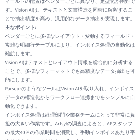
ィールドの配置はベンダーごとに異なり、定型化が困難で
す。
Vision AI
は、テキストと文書構造を同時に解釈するこ
とで抽出精度を高め、汎用的なデータ抽出を実現します。
主なポイント:
ベンダーごとに多様なレイアウト・変動するフィールド・
複雑な明細行テーブルにより、インボイス処理の自動化は
難航します。
Vision AIはテキストとレイアウト情報を総合的に分析する
ことで、多様なフォーマットでも高精度なデータ抽出を可
能にします。
ParseurのようなツールはVision AIを取り入れ、インボイス
データの構造化からワークフロー連携までをシンプルに自
動化できます。
インボイス処理は経理部門や業務チームにとって非常に負
担の大きい作業です。
Artsyl
の調査によると、APスタッフ
の最大40％の作業時間を消費し、手動インボイスあたり平