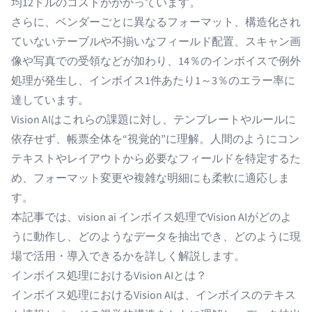
均12ドルのコストがかかっています。
さらに、ベンダーごとに異なるフォーマット、構造化され
ていないテーブルや不揃いなフィールド配置、スキャン画
像や写真での受領などが加わり、
14％のインボイスで例外
処理
が発生し、
インボイス1件あたり1～3％のエラー率
に
達しています。
Vision AIはこれらの課題に対し、テンプレートやルールに
依存せず、帳票全体を“視覚的”に理解。人間のようにコン
テキストやレイアウトから必要なフィールドを特定するた
め、フォーマット変更や複雑な明細にも柔軟に適応しま
す。
本記事では、vision ai インボイス処理でVision AIがどのよ
うに動作し、どのようなデータを抽出でき、どのように現
場で活用・導入できるかを詳しく解説します。
インボイス処理におけるVision AIとは？
インボイス処理におけるVision AIは、インボイスのテキス