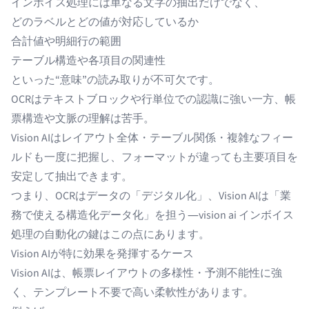
インボイス処理には単なる文字の抽出だけでなく、
どのラベルとどの値が対応しているか
合計値や明細行の範囲
テーブル構造や各項目の関連性
といった“意味”の読み取りが不可欠です。
OCRはテキストブロックや行単位での認識に強い一方、帳
票構造や文脈の理解は苦手。
Vision AIはレイアウト全体・テーブル関係・複雑なフィー
ルドも一度に把握し、フォーマットが違っても主要項目を
安定して抽出できます。
つまり、OCRはデータの「デジタル化」、Vision AIは「業
務で使える構造化データ化」を担う―vision ai インボイス
処理の自動化の鍵はこの点にあります。
Vision AIが特に効果を発揮するケース
Vision AIは、帳票レイアウトの多様性・予測不能性に強
く、テンプレート不要で高い柔軟性があります。