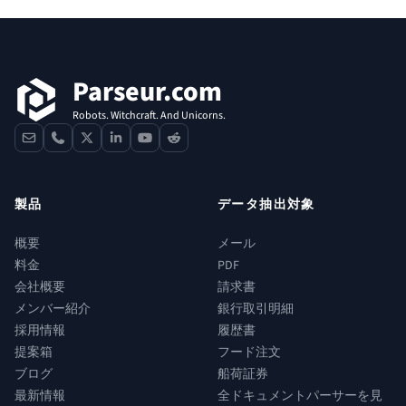
フッター
Parseur.com
Robots. Witchcraft. And Unicorns.
contact
phone
x
linkedin
youtube
reddit
製品
データ抽出対象
概要
メール
料金
PDF
会社概要
請求書
メンバー紹介
銀行取引明細
採用情報
履歴書
提案箱
フード注文
ブログ
船荷証券
最新情報
全ドキュメントパーサーを見