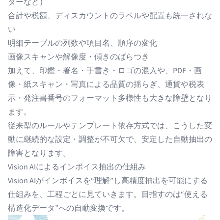
ターなど）
合計や税額、ディスカウントのラベルや配置も統一されな
い
明細テーブルの列数や項目名、順序の変化
画像スキャンや解像度・傾きのばらつき
加えて、印鑑・署名・手書き・ロゴの混入や、PDF・画
像・紙スキャン・写真による品質の揺らぎ、通貨や税表
示・発注書番号のフォーマット多様性も大きな障壁となり
ます。
従来型のルールやテンプレート依存方式では、こうした変
動に継続的な設定・調整が不可欠で、安定した自動抽出の
障害となります。
Vision AIによるインボイス抽出の仕組み
Vision AIがインボイスを“理解”し高精度抽出を可能にする
仕組みを、工程ごとに見ていきます。目指すのは“使える
構造化データ”への自動変換です。