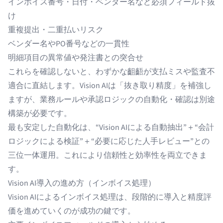
インボイス番号・日付・ベンダー名など必須フィールド抜
け
重複提出・二重払いリスク
ベンダー名やPO番号などの一貫性
明細項目の異常値や発注書との突合せ
これらを確認しないと、わずかな齟齬が支払ミスや監査不
適合に直結します。Vision AIは「抜き取り精度」を補強し
ますが、業務ルールや承認ロジックの自動化・確認は別途
構築が必要です。
最も安定した自動化は、“Vision AIによる自動抽出”＋“会計
ロジックによる検証”＋“必要に応じた人手レビュー”との
三位一体運用。これにより信頼性と効率性を両立できま
す。
Vision AI導入の進め方（インボイス処理）
Vision AIによるインボイス処理は、段階的に導入と精度評
価を進めていくのが成功の鍵です。