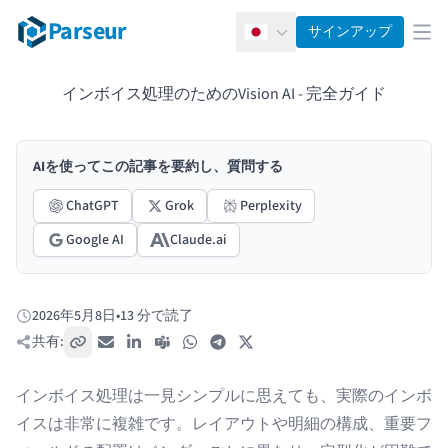
Parseur
サインアップ
日本語
メ
インボイス処理のためのVision AI - 完全ガイド
AIを使ってこの記事を要約し、質問する
ChatGPT
Grok
Perplexity
Google AI
Claude.ai
2026年5月8日
•
13 分で読了
公開日:
共有:
リンクをコピー
メール
LinkedIn
Teams
WhatsApp
Telegram
X / Twitter
インボイス処理
は一見シンプルに思えても、実際のインボ
イスは非常に複雑です。レイアウトや明細の構成、重要フ