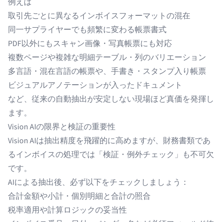
例えば
取引先ごとに異なるインボイスフォーマットの混在
同一サプライヤーでも頻繁に変わる帳票書式
PDF以外にもスキャン画像・写真帳票にも対応
複数ページや複雑な明細テーブル・列のバリエーション
多言語・混在言語の帳票や、手書き・スタンプ入り帳票
ビジュアルアノテーションが入ったドキュメント
など、従来の自動抽出が安定しない現場ほど真価を発揮し
ます。
Vision AIの限界と検証の重要性
Vision AIは抽出精度を飛躍的に高めますが、財務書類であ
るインボイスの処理では「検証・例外チェック」も不可欠
です。
AIによる抽出後、必ず以下をチェックしましょう：
合計金額や小計・個別明細と合計の照合
税率適用や計算ロジックの妥当性