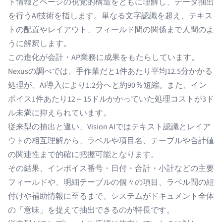
ト情報とページの視覚的構造をともに理解し、データ抽出
を行うAI技術を指します。単なる文字認識を超え、テキス
トの配置やレイアウト、フィールド間の関係まで人間のよ
うに解釈します。
この進化が会計・AP業務に成果をもたらしています。
Nexus
の調べでは、手作業だと1件あたり平均12.5分かかる
処理が、AI導入により1.2分へと約90％短縮。また、
イン
ボイス1件あたり12～15ドルかかっていた処理コストが3ド
ル未満に
抑えられています。
従来型の抽出と違い、Vision AIではテキスト認識とレイア
ウトの相互理解から、ラベルや項目名、テーブルや合計値
の関連性まで的確に把握可能となります。
その結果、インボイス番号・日付・合計・小計などの主要
フィールドや、明細テーブルの個々の項目、ラベル間の紐
付けや補助情報に至るまで、システムがドキュメント全体
の「意味」を捉えて抽出できるのが特長です。