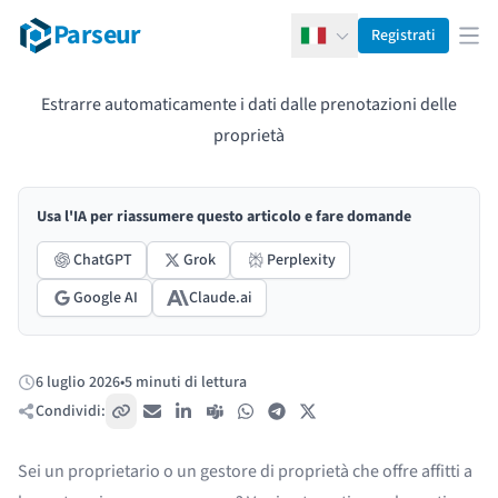
Parseur
Registrati
Italiano
Apr
Estrarre automaticamente i dati dalle prenotazioni delle
proprietà
Usa l'IA per riassumere questo articolo e fare domande
ChatGPT
Grok
Perplexity
Google AI
Claude.ai
6 luglio 2026
•
5 minuti di lettura
Pubblicato:
Condividi:
Copia link
Email
LinkedIn
Teams
WhatsApp
Telegram
X / Twitter
Sei un proprietario o un gestore di proprietà che offre affitti a