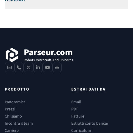
Footer
Parseur.com
Robots. Witchcraft. And Unicorns.
contact
phone
x
linkedin
youtube
reddit
PRODOTTO
ESTRAI DATI DA
Panoramica
Email
Prezzi
PDF
Chi siamo
Fatture
Incontra il team
Estratti conto bancari
Carriere
Curriculum