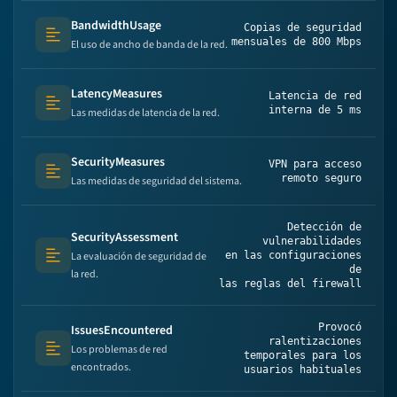
BandwidthUsage
Copias de seguridad
Text (multi-lines)
mensuales de 800 Mbps
El uso de ancho de banda de la red.
LatencyMeasures
Latencia de red
Text (multi-lines)
interna de 5 ms
Las medidas de latencia de la red.
SecurityMeasures
VPN para acceso
Text (multi-lines)
remoto seguro
Las medidas de seguridad del sistema.
Detección de
SecurityAssessment
vulnerabilidades
La evaluación de seguridad de
en las configuraciones
Text (multi-lines)
de
la red.
las reglas del firewall
Provocó
IssuesEncountered
ralentizaciones
Los problemas de red
Text (multi-lines)
temporales para los
encontrados.
usuarios habituales