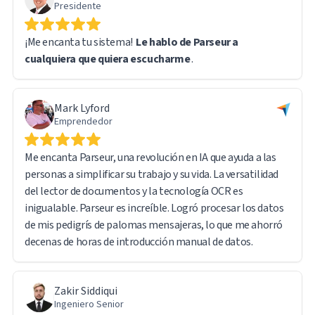
Presidente
directo en el informe exportado, lo que facilita la consulta
de los documentos fuente cuando sea necesario.
¡Me encanta tu sistema!
Le hablo de Parseur a
cualquiera que quiera escucharme
.
Al gestionar un volumen de datos tan grande, me
encontré con algunos problemas técnicos. Sin embargo,
el equipo de soporte de Parseur fue rápido y receptivo. De
Mark Lyford
hecho, la mayoría de los problemas se debieron a mi
Emprendedor
propia curva de aprendizaje, más que a alguna limitación
del software; el sistema en sí funcionó a la perfección.
Me encanta Parseur, una revolución en IA que ayuda a las
personas a simplificar su trabajo y su vida. La versatilidad
Estoy muy satisfecho con la experiencia general y
del lector de documentos y la tecnología OCR es
recomendaría Parseur con confianza a cualquiera que
inigualable. Parseur es increíble. Logró procesar los datos
trabaje con el procesamiento de documentos y la
de mis pedigrís de palomas mensajeras, lo que me ahorró
extracción de datos de gran volumen.
decenas de horas de introducción manual de datos.
Zakir Siddiqui
Ingeniero Senior