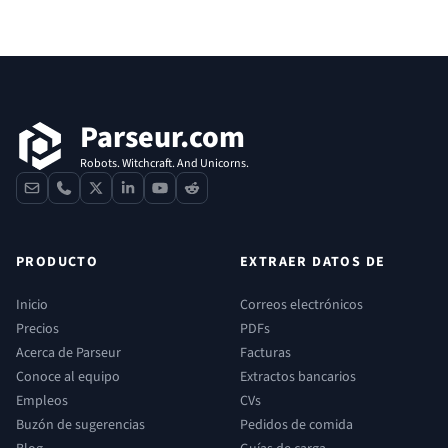
Pie de página
Parseur.com
Robots. Witchcraft. And Unicorns.
contact
phone
x
linkedin
youtube
reddit
PRODUCTO
EXTRAER DATOS DE
Inicio
Correos electrónicos
Precios
PDFs
Acerca de Parseur
Facturas
Conoce al equipo
Extractos bancarios
Empleos
CVs
Buzón de sugerencias
Pedidos de comida