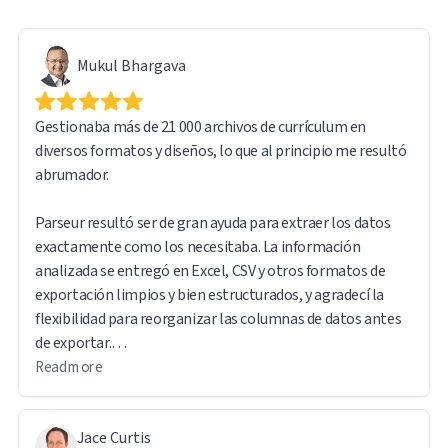
Mukul Bhargava
Gestionaba más de 21 000 archivos de currículum en
diversos formatos y diseños, lo que al principio me resultó
abrumador.
Parseur resultó ser de gran ayuda para extraer los datos
exactamente como los necesitaba. La información
analizada se entregó en Excel, CSV y otros formatos de
exportación limpios y bien estructurados, y agradecí la
flexibilidad para reorganizar las columnas de datos antes
de exportar.
Read more
El software es intuitivo y fácil de usar. Otra característica
que me resultó especialmente útil es que el archivo
Jace Curtis
original sigue siendo accesible mediante un enlace URL