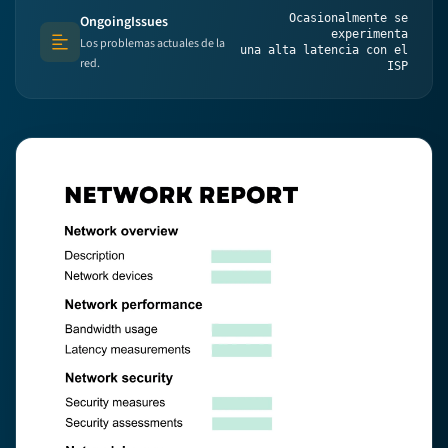
Ocasionalmente se
OngoingIssues
experimenta
Los problemas actuales de la
Text (multi-lines)
una alta latencia con el
red.
ISP