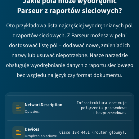
Jakie pola może wyodrębnić
Parseur z raportów sieciowych?
Oto przykładowa lista najczęściej wyodrębnianych pól
z raportów sieciowych. Z Parseur możesz w pełni
dostosować listę pól – dodawać nowe, zmieniać ich
nazwy lub usuwać niepotrzebne. Nasze narzędzie
obsługuje wyodrębnianie danych z raportu sieciowego
bez względu na język czy format dokumentu.
Infrastruktura obejmuje
NetworkDescription
połączenia przewodowe
Text (multi-lines)
Opis sieci.
i bezprzewodowe.
Devices
Cisco ISR 4451 (router główny).
Text (multi-lines)
Urządzenia sieciowe.