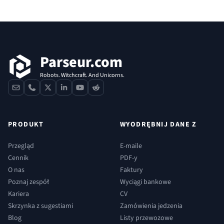
Stopka
Parseur.com
Robots. Witchcraft. And Unicorns.
contact
phone
x
linkedin
youtube
reddit
PRODUKT
WYODRĘBNIJ DANE Z
Przegląd
E-maile
Cennik
PDF-y
O nas
Faktury
Poznaj zespół
Wyciągi bankowe
Kariera
CV
Skrzynka z sugestiami
Zamówienia jedzenia
Blog
Listy przewozowe