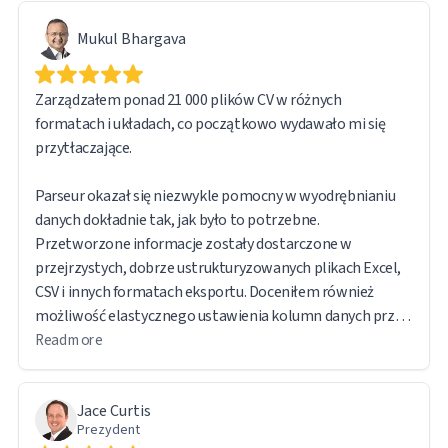
Mukul Bhargava
Zarządzałem ponad 21 000 plików CV w różnych
formatach i układach, co początkowo wydawało mi się
przytłaczające.
Parseur okazał się niezwykle pomocny w wyodrębnianiu
danych dokładnie tak, jak było to potrzebne.
Przetworzone informacje zostały dostarczone w
przejrzystych, dobrze ustrukturyzowanych plikach Excel,
CSV i innych formatach eksportu. Doceniłem również
możliwość elastycznego ustawienia kolumn danych przed
eksportem.
Read more
Oprogramowanie jest intuicyjne i przyjazne dla
Jace Curtis
użytkownika. Kolejną funkcją, którą uznałem za
Prezydent
szczególnie przydatną, jest to, że oryginalny plik