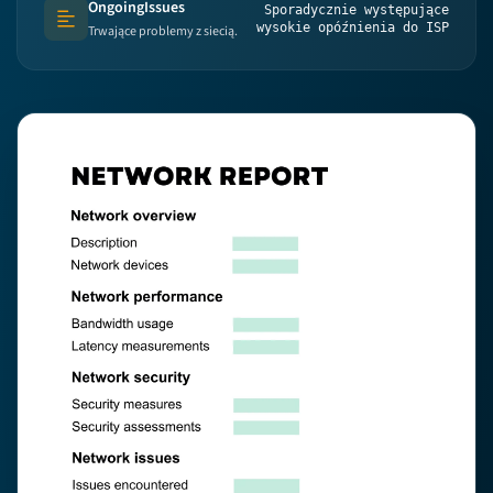
OngoingIssues
Sporadycznie występujące
Text (multi-lines)
wysokie opóźnienia do ISP
Trwające problemy z siecią.