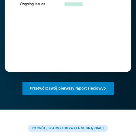
Przetwórz swój pierwszy raport sieciowy
POZWÓL, BY AI WYKONYWAŁA NUDNĄ PRACĘ