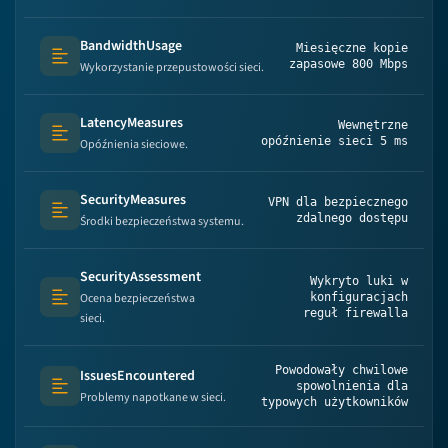
BandwidthUsage
Miesięczne kopie
Text (multi-lines)
zapasowe 800 Mbps
Wykorzystanie przepustowości sieci.
LatencyMeasures
Wewnętrzne
Text (multi-lines)
opóźnienie sieci 5 ms
Opóźnienia sieciowe.
SecurityMeasures
VPN dla bezpiecznego
Text (multi-lines)
zdalnego dostępu
Środki bezpieczeństwa systemu.
SecurityAssessment
Wykryto luki w
Ocena bezpieczeństwa
konfiguracjach
Text (multi-lines)
reguł firewalla
sieci.
Powodowały chwilowe
IssuesEncountered
spowolnienia dla
Text (multi-lines)
Problemy napotkane w sieci.
typowych użytkowników