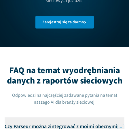
sieciowych już dziś.
Zarejestruj się za darmo
FAQ na temat wyodrębniania
danych z raportów sieciowych
Odpowiedzi na najczęściej zadawane pytania na temat
naszego AI dla branży sieciowej.
Czy Parseur można zintegrować z moimi obecnymi