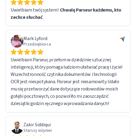
pozostaje dostępny poprzez bezpośredni link URL w
Uwielbiam twój system!
Chwalę Parseur każdemu, kto
wyeksportowanym raporcie, co ułatwia dostęp do
zechce słuchać
.
dokumentów źródłowych w razie potrzeby.
Obsługując tak dużą ilość danych, napotkałem kilka
Mark Lyford
problemów technicznych. Zespół wsparcia Parseur był
Przedsiębiorca
jednak szybki i responsywny. W rzeczywistości większość
problemów wynikała z mojej własnej krzywej uczenia się,
Uwielbiam Parseur, przełom w dziedzinie sztucznej
a nie z ograniczeń oprogramowania — sam system działał
inteligencji, który pomaga ludziom ułatwiać pracę i życie!
bez zarzutu.
Wszechstronność czytnika dokumentów i technologii
OCR jest niespotykana. Parseur jest niesamowity. Udało
Jestem bardzo zadowolony z ogólnego doświadczenia i z
mu się przetworzyć dane dotyczące rodowodów moich
pełnym przekonaniem polecam Parseur każdemu, kto
gołębi pocztowych, co pozwoliło mi zaoszczędzić
zajmuje się przetwarzaniem dużych ilości dokumentów i
dziesiątki godzin ręcznego wprowadzania danych!
wyodrębnianiem danych.
Zakir Siddiqui
Starszy inżynier