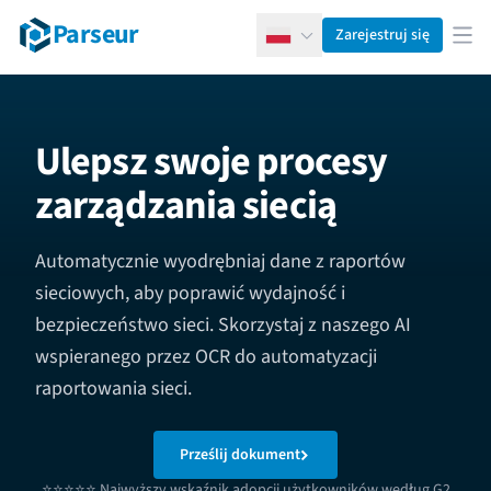
Parseur
Zarejestruj się
Polski
Otw
Ulepsz swoje procesy
zarządzania siecią
Automatycznie wyodrębniaj dane z raportów
sieciowych, aby poprawić wydajność i
bezpieczeństwo sieci. Skorzystaj z naszego AI
wspieranego przez OCR do automatyzacji
raportowania sieci.
Prześlij dokument
⭐⭐⭐⭐⭐ Najwyższy wskaźnik adopcji użytkowników według G2