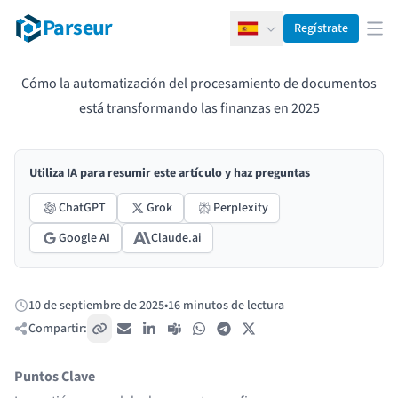
Parseur
Regístrate
Español
Abr
Cómo la automatización del procesamiento de documentos
está transformando las finanzas en 2025
Utiliza IA para resumir este artículo y haz preguntas
ChatGPT
Grok
Perplexity
Google AI
Claude.ai
10 de septiembre de 2025
•
16 minutos de lectura
Publicado:
Compartir:
Copiar enlace
Correo electrónico
LinkedIn
Teams
WhatsApp
Telegram
X / Twitter
Puntos Clave