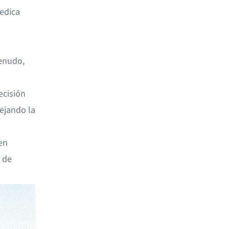
dedica
enudo,
ecisión
lejando la
en
 de