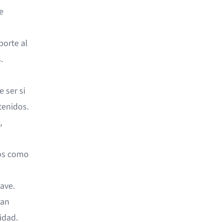
e
porte al
.
 ser si
tenidos.
,
nos como
ave.
ran
idad.