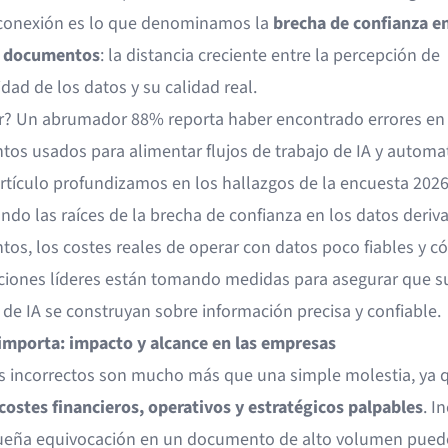
conexión es lo que denominamos la
brecha de confianza en
e documentos
: la distancia creciente entre la percepción de
idad de los datos y su calidad real.
lar? Un abrumador 88% reporta haber encontrado errores en
os usados para alimentar flujos de trabajo de IA y automat
artículo profundizamos en los hallazgos de la encuesta 2026
ando las raíces de la brecha de confianza en los datos deriv
os, los costes reales de operar con datos poco fiables y c
ciones líderes están tomando medidas para asegurar que s
de IA se construyan sobre información precisa y confiable.
importa: impacto y alcance en las empresas
s incorrectos son mucho más que una simple molestia, ya 
costes financieros, operativos y estratégicos palpables
. I
eña equivocación en un documento de alto volumen pued