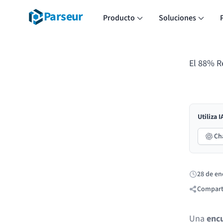
Parseur
Producto
Soluciones
El 88% R
Utiliza 
Ch
28 de en
Publicado:
Compart
Una
encu