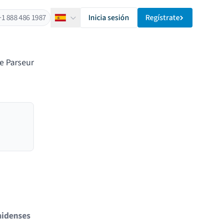
+1 888 486 1987
Inicia sesión
Regístrate
Español
e Parseur
nidenses