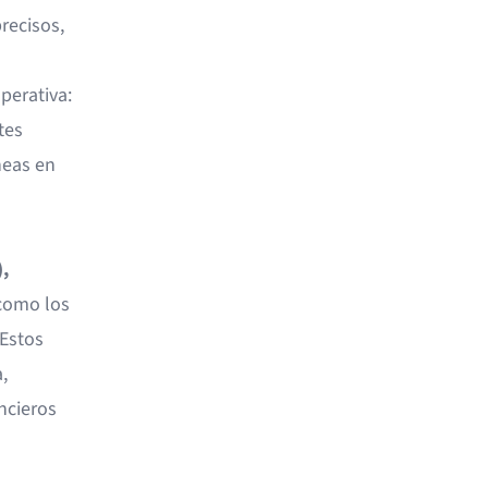
recisos,
perativa:
tes
neas en
,
omo los
 Estos
,
ncieros