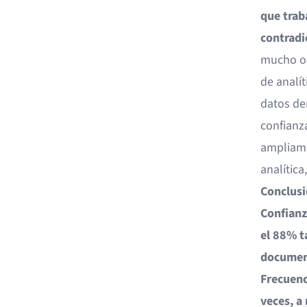
que trab
contradi
mucho o 
de analí
datos de
confianz
ampliame
analítica
Conclusi
Confianz
el 88% t
documen
Frecuenc
veces, 