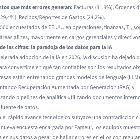
tos que más errores generan:
Facturas (31,8%), Órdenes d
29,4%), Recibos/Reportes de Gastos (24,2%).
500 encuestados de EE.UU. en operaciones, finanzas, TI, so
 áreas afines, mayormente en cargos gerenciales y directivos
de las cifras: la paradoja de los datos para la IA
elerada adopción de la IA en 2026, la discusión ha dejado de
ara convertirse en qué tan confiables son los resultados ob
esas están entrenando grandes modelos de lenguaje (LLM)
tando Recuperación Aumentada por Generación (RAG) y
zando pipelines de analítica utilizando documentos inter
 fuente de datos.
o el rápido avance tecnológico subyace una contradicción cl
 nueva encuesta encargada por Parseur, los equipos muest
 en sus datos a pesar de hallar errores en ellos con regular