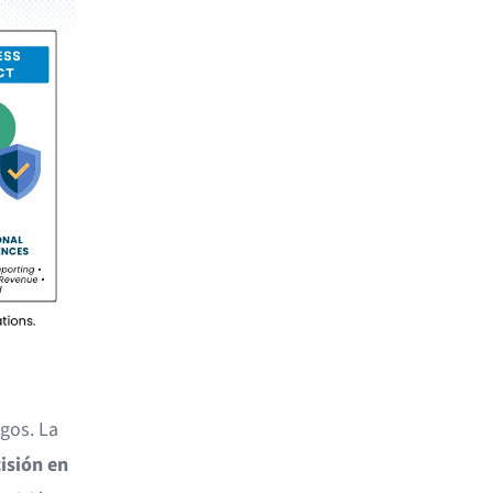
gos. La
isión en