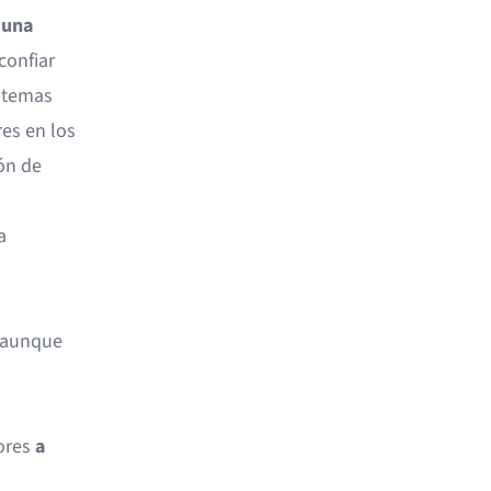
 una
confiar
istemas
es en los
ón de
a
, aunque
ores
a