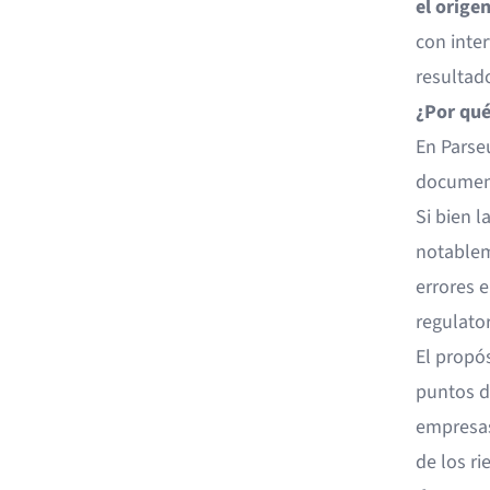
el orige
con inte
resultado
¿Por qué
En Parse
document
Si bien 
notablem
errores e
regulator
El propós
puntos d
empresas
de los r