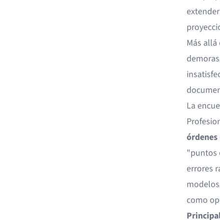
extender
proyecci
Más allá 
demoras 
insatisfe
documen
La encue
Profesio
órdenes 
"puntos c
errores r
modelos d
como ope
Principa