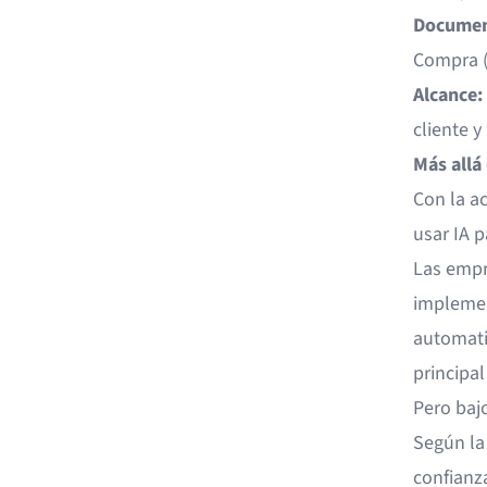
Documen
Compra (
Alcance:
cliente y
Más allá 
Con la ac
usar IA p
Las empr
implemen
automati
principal
Pero baj
Según la
confianza