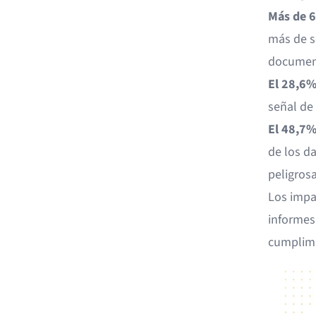
Más de 6
más de se
document
El 28,6%
señal de 
El 48,7%
de los da
peligros
Los impa
informes 
cumplimi