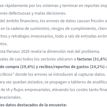
se rápidamente por los sistemas y terminar en reportes imp
ones defectuosas y malas decisiones.
del ámbito financiero, los errores de datos causan fricción o
en la cadena de suministro, riesgos de cumplimiento, clien
chos y retrabajos innecesarios, todo a raíz de entradas erró
tos.
sta Parseur 2026 revela la dimensión real del problema.
nales de casi todos los sectores ubicaron a
facturas (31,8%)
de compra (29,4%) y recibos/reportes de gastos (24,2%)
c
ríticos" donde los errores se introducen al capturar datos.
ara vez quedan aislados; se propagan a tableros de analítica
e IA y flujos empresariales, elevando los costes tanto fina
racionales.
les datos destacados de la encuesta: