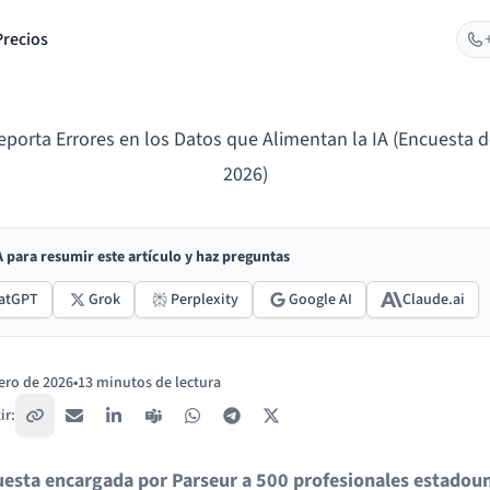
Precios
eporta Errores en los Datos que Alimentan la IA (Encuesta d
2026)
IA para resumir este artículo y haz preguntas
atGPT
Grok
Perplexity
Google AI
Claude.ai
ero de 2026
•
13 minutos de lectura
ir:
Copiar enlace
Correo electrónico
LinkedIn
Teams
WhatsApp
Telegram
X / Twitter
esta encargada por Parseur
a 500 profesionales estadou