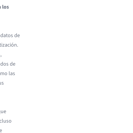
 los
 datos de
ización.
,
ados de
ómo las
us
que
ncluso
e