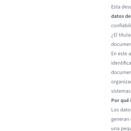
Esta des
datos d
confiabil
¿El titu
document
En este 
identific
document
organiza
sistemas 
Por qué 
Los dato
generan
una pequ