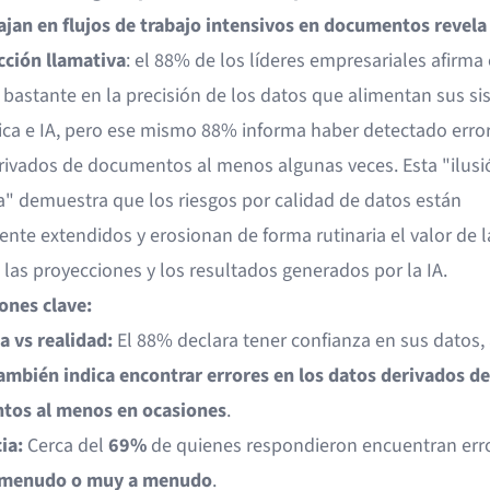
ajan en flujos de trabajo intensivos en documentos revela
cción llamativa
: el 88% de los líderes empresariales afirma 
bastante en la precisión de los datos que alimentan sus s
tica e IA, pero ese mismo 88% informa haber detectado error
rivados de documentos al menos algunas veces. Esta "ilusi
a" demuestra que los riesgos por calidad de datos están
nte extendidos y erosionan de forma rutinaria el valor de l
, las proyecciones y los resultados generados por la IA.
ones clave:
a vs realidad:
El 88% declara tener confianza en sus datos
ambién indica encontrar errores en los datos derivados de
tos al menos en ocasiones
.
ia:
Cerca del
69%
de quienes respondieron encuentran err
a menudo o muy a menudo
.