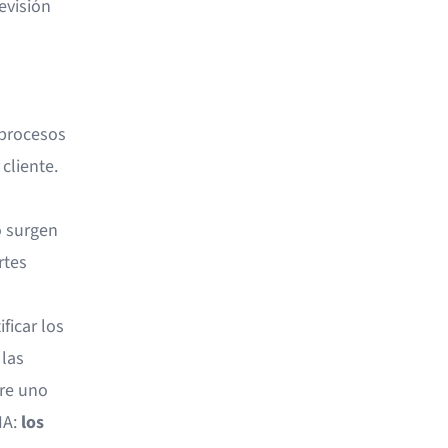
evisión
procesos
cliente.
o surgen
rtes
ficar los
 las
bre uno
IA:
los