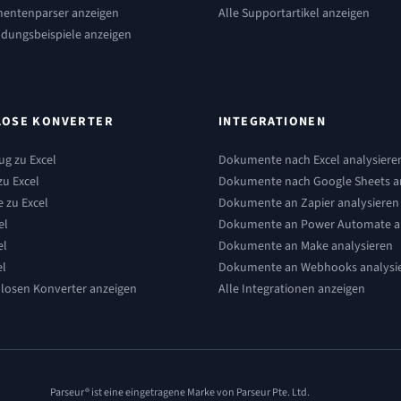
mentenparser anzeigen
Alle Supportartikel anzeigen
dungsbeispiele anzeigen
LOSE KONVERTER
INTEGRATIONEN
g zu Excel
Dokumente nach Excel analysiere
u Excel
Dokumente nach Google Sheets a
e zu Excel
Dokumente an Zapier analysieren
el
Dokumente an Power Automate an
el
Dokumente an Make analysieren
el
Dokumente an Webhooks analysi
nlosen Konverter anzeigen
Alle Integrationen anzeigen
Parseur® ist eine eingetragene Marke von Parseur Pte. Ltd.