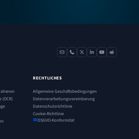
contact
phone
x
linkedin
youtube
reddit
RECHTLICHES
rahieren
Allgemeine Geschäftsbedingungen
ge (OCR)
Datenverarbeitungsvereinbarung
age
Datenschutzrichtlinie
Cookie-Richtlinie
DSGVO-Konformität
en