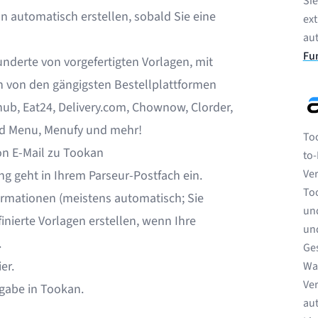
Si
n automatisch erstellen, sobald Sie eine
ext
au
Fu
nderte von vorgefertigten Vorlagen, mit
 von den gängigsten Bestellplattformen
ub, Eat24, Delivery.com, Chownow, Clorder,
ond Menu, Menufy und mehr!
Too
von E-Mail zu Tookan
to
Ve
g geht in Ihrem Parseur-Postfach ein.
Too
formationen (meistens automatisch; Sie
und
nierte Vorlagen erstellen, wenn Ihre
und
.
Ge
er.
Wa
Ver
fgabe in Tookan.
aut