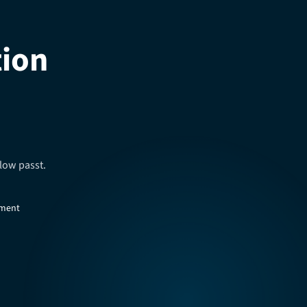
tion
low passt.
ument