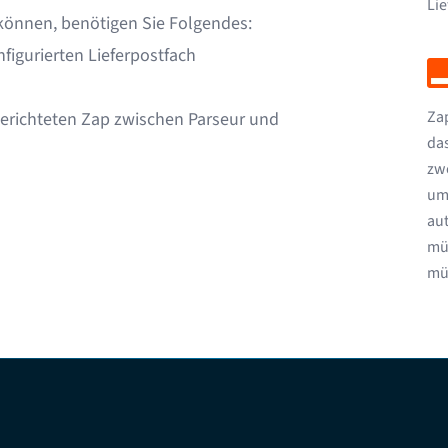
Lie
können, benötigen Sie Folgendes:
figurierten Lieferpostfach
Zap
erichteten Zap zwischen Parseur und
das
zw
um
au
müs
müs