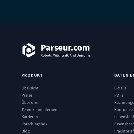
Fußzeile
Parseur.com
Robots. Witchcraft. And Unicorns.
PRODUKT
DATEN E
Übersicht
E-Mails
Preise
PDFs
Über uns
Rechnung
Team kennenlernen
Kontoausz
Karrieren
Lebensläu
Vorschlagsbox
Essensbes
Blog
Frachtbrief