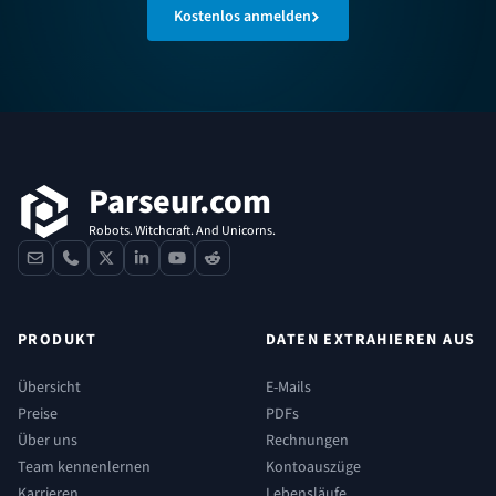
Kostenlos anmelden
Fußzeile
Parseur.com
Robots. Witchcraft. And Unicorns.
contact
phone
x
linkedin
youtube
reddit
PRODUKT
DATEN EXTRAHIEREN AUS
Übersicht
E-Mails
Preise
PDFs
Über uns
Rechnungen
Team kennenlernen
Kontoauszüge
Karrieren
Lebensläufe