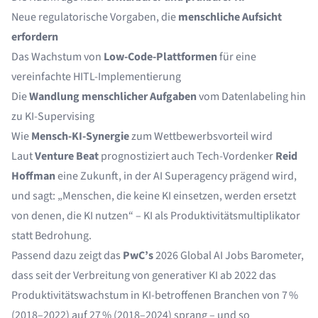
Neue regulatorische Vorgaben, die
menschliche Aufsicht
erfordern
Das Wachstum von
Low-Code-Plattformen
für eine
vereinfachte HITL-Implementierung
Die
Wandlung menschlicher Aufgaben
vom Datenlabeling hin
zu KI-Supervising
Wie
Mensch-KI-Synergie
zum Wettbewerbsvorteil wird
Laut
Venture Beat
prognostiziert auch Tech-Vordenker
Reid
Hoffman
eine Zukunft, in der
AI Superagency
prägend wird,
und sagt: „Menschen, die keine KI einsetzen, werden ersetzt
von denen, die KI nutzen“ – KI als Produktivitätsmultiplikator
statt Bedrohung.
Passend dazu zeigt das
PwC’s
2026 Global AI Jobs Barometer,
dass seit der Verbreitung von generativer KI ab 2022 das
Produktivitätswachstum in KI-betroffenen Branchen von 7 %
(2018–2022) auf 27 % (2018–2024) sprang – und so