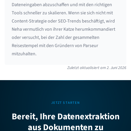
Dateneingaben abzuschaffen und mit den richtigen
Tools schneller zu skalieren. Wenn sie sich nicht mit
Content-Strategie oder SEO-Trends beschäftigt, wird
Neha vermutlich von ihrer Katze herumkommandiert
oder versucht, bei der Zahl der gesammelten
Reisestempel mit den Gründern von Parseur
mitzuhalten.
Zuletzt aktualisiert am
2. Juni 2026
JETZT STARTEN
Bereit, Ihre Datenextraktion
aus Dokumenten zu