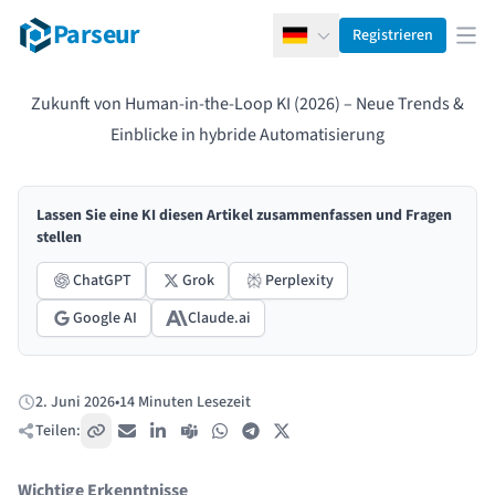
Parseur
Registrieren
Deutsch
Men
Zukunft von Human-in-the-Loop KI (2026) – Neue Trends &
Einblicke in hybride Automatisierung
Lassen Sie eine KI diesen Artikel zusammenfassen und Fragen
stellen
ChatGPT
Grok
Perplexity
Google AI
Claude.ai
2. Juni 2026
•
14 Minuten Lesezeit
Veröffentlicht:
Teilen:
Link kopieren
E-Mail
LinkedIn
Teams
WhatsApp
Telegram
X / Twitter
Wichtige Erkenntnisse