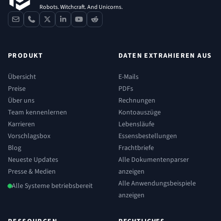
Robots. Witchcraft. And Unicorns.
contact
phone
x
linkedin
youtube
reddit
PRODUKT
DATEN EXTRAHIEREN AUS
Übersicht
E-Mails
Preise
PDFs
Über uns
Rechnungen
Team kennenlernen
Kontoauszüge
Karrieren
Lebensläufe
Vorschlagsbox
Essensbestellungen
Blog
Frachtbriefe
Neueste Updates
Alle Dokumentenparser
Presse & Medien
anzeigen
Alle Anwendungsbeispiele
Alle Systeme betriebsbereit
anzeigen