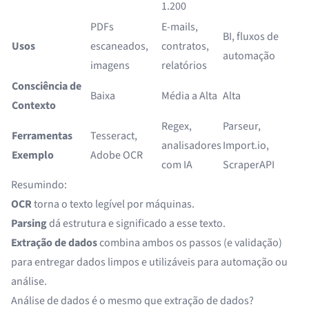
1.200
PDFs
E-mails,
BI, fluxos de
Usos
escaneados,
contratos,
automação
imagens
relatórios
Consciência de
Baixa
Média a Alta
Alta
Contexto
Regex,
Parseur,
Ferramentas
Tesseract,
analisadores
Import.io,
Exemplo
Adobe OCR
com IA
ScraperAPI
Resumindo:
OCR
torna o texto legível por máquinas.
Parsing
dá estrutura e significado a esse texto.
Extração de dados
combina ambos os passos (e validação)
para entregar dados limpos e utilizáveis para automação ou
análise.
Análise de dados é o mesmo que extração de dados?