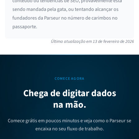
conteúdo ou tendências de SEO, provavelmente está
sendo mandada pela gata, ou tentando alcançar os
fundadores da Parseur no número de carimbos no
passaporte.
Última atualização em
13 de fevereiro de 2026
COMECE AGORA
Chega de digitar dados
na mão.
Comece grátis em poucos minutos e veja como o Parseur se
encaixa no seu fluxo de trabalho.