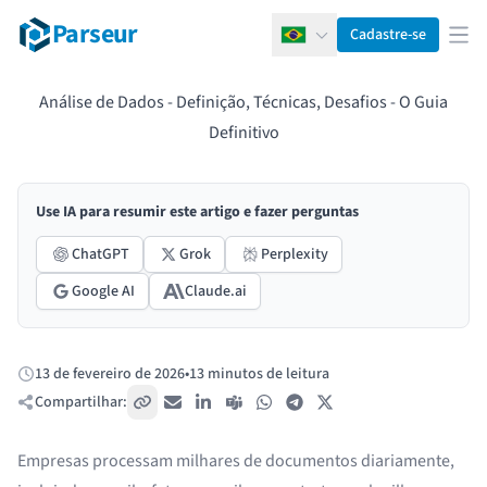
Parseur
Cadastre-se
Português
Abr
Análise de Dados - Definição, Técnicas, Desafios - O Guia
Definitivo
Use IA para resumir este artigo e fazer perguntas
ChatGPT
Grok
Perplexity
Google AI
Claude.ai
13 de fevereiro de 2026
•
13 minutos de leitura
Publicado:
Compartilhar:
Copiar link
E-mail
LinkedIn
Teams
WhatsApp
Telegram
X / Twitter
Empresas processam milhares de documentos diariamente,