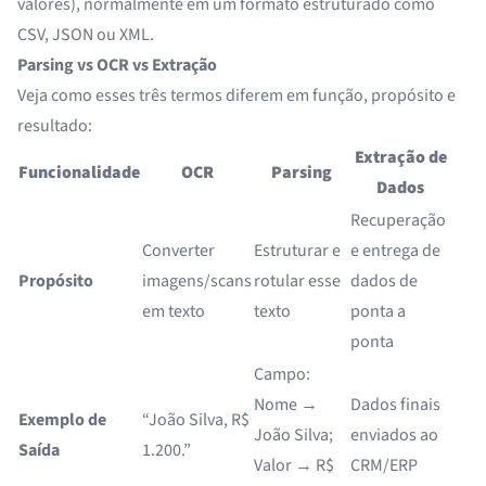
valores), normalmente em um formato estruturado como
CSV, JSON ou XML.
Parsing vs OCR vs Extração
Veja como esses três termos diferem em função, propósito e
resultado:
Extração de
Funcionalidade
OCR
Parsing
Dados
Recuperação
Converter
Estruturar e
e entrega de
Propósito
imagens/scans
rotular esse
dados de
em texto
texto
ponta a
ponta
Campo:
Nome →
Dados finais
Exemplo de
“João Silva, R$
João Silva;
enviados ao
Saída
1.200.”
Valor → R$
CRM/ERP