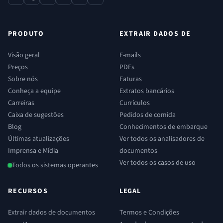
contact
phone
x
linkedin
youtube
reddit
PRODUTO
EXTRAIR DADOS DE
Visão geral
E-mails
Preços
PDFs
Sobre nós
Faturas
Conheça a equipe
Extratos bancários
Carreiras
Currículos
Caixa de sugestões
Pedidos de comida
Blog
Conhecimentos de embarque
Últimas atualizações
Ver todos os analisadores de
Imprensa e Mídia
documentos
Ver todos os casos de uso
Todos os sistemas operantes
RECURSOS
LEGAL
Extrair dados de documentos
Termos e Condições