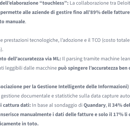
dell’elaborazione “touchless”:
La collaborazione tra Deloit
e
permette alle aziende di gestire fino all’89% delle fattur
to manuale
.
e prestazioni tecnologiche, l’adozione e il TCO (costo totale
).
to dell'accuratezza via ML:
Il parsing tramite machine lear
i leggibili dalle macchine
può spingere l’accuratezza ben o
sociazione per la Gestione Intelligente delle Informazioni)
 gestione documentale e statistiche sulla data capture aut
 cattura dati:
In base al sondaggio di
Quandary
,
il 34% del
nserisce manualmente i dati delle fatture e solo il 17% li 
camente in toto.