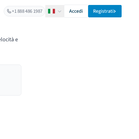
+1 888 486 1987
Accedi
Registrati
Italiano
locità e