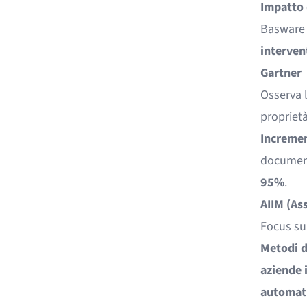
Impatto 
Baswar
interven
Gartner
Osserva l
proprietà
Incremen
document
95%
.
AIIM (As
Focus su
Metodi di
aziende i
automati