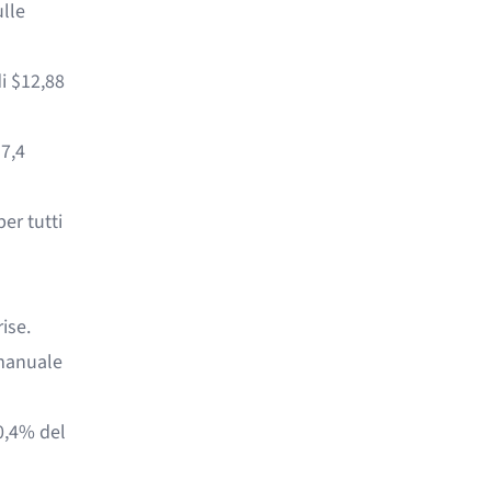
ulle
i $12,88
7,4
er tutti
ise.
 manuale
 0,4%
del