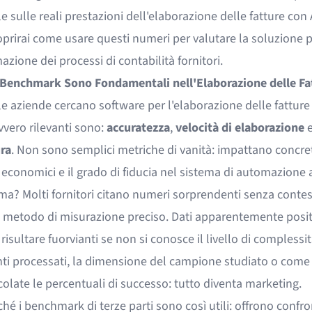
e sulle reali prestazioni dell'elaborazione delle fatture con 
prirai come usare questi numeri per valutare la soluzione p
azione dei processi di contabilità fornitori.
 Benchmark Sono Fondamentali nell'Elaborazione delle Fa
 aziende cercano software per l'elaborazione delle fatture A
vvero rilevanti sono:
accuratezza
,
velocità di elaborazione
ura
. Non sono semplici metriche di vanità: impattano concr
ti economici e il grado di fiducia nel sistema di automazione 
ma? Molti fornitori citano numeri sorprendenti senza contes
 metodo di misurazione preciso. Dati apparentemente posit
isultare fuorvianti se non si conosce il livello di complessit
i processati, la dimensione del campione studiato o come
colate le percentuali di successo: tutto diventa marketing.
hé i benchmark di terze parti sono così utili: offrono confro