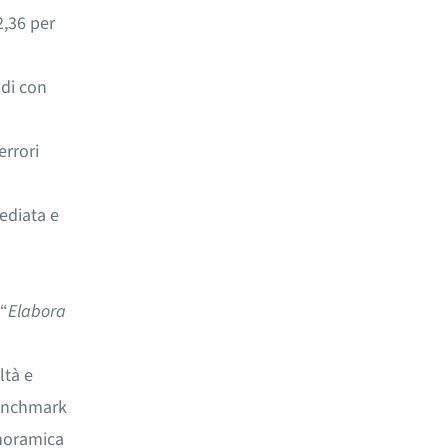
2,36 per
di con
errori
ediata e
 “
Elabora
ltà e
benchmark
anoramica