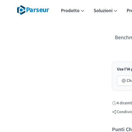
Parseur
Prodotto
Soluzioni
Pr
Benchma
Usa l'IA
Ch
4 dicemb
Pubblicato
Condivid
Punti Ch