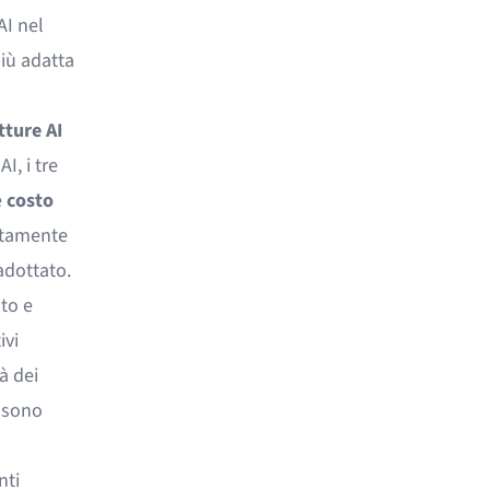
AI nel
iù adatta
tture AI
I, i tre
e
costo
etamente
adottato.
to e
ivi
à dei
 sono
nti