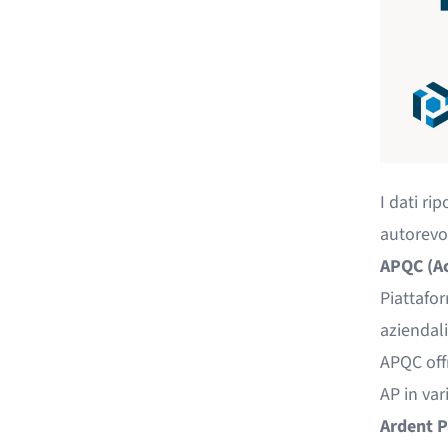
I dati ri
autorevoli
APQC (A
Piattafor
aziendali
APQC off
AP in vari
Ardent P