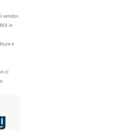
i vendor.
 ROI in
tture e
n ci
lo