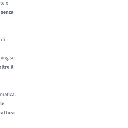
te e
e senza
 di
ning su
ltre il
omatica.
le
cattura