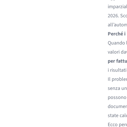
imparzial
2026. Sco
all’autom
Perché i
Quando le
valori da
per fatt
i risulta
Il proble
senza un
possono r
document
state cal
Ecco perc