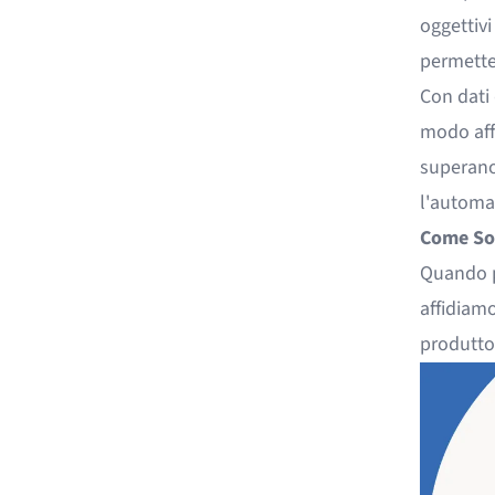
oggettivi
permetten
Con dati 
modo aff
superano 
l'automa
Come Son
Quando p
affidiamo
produtto