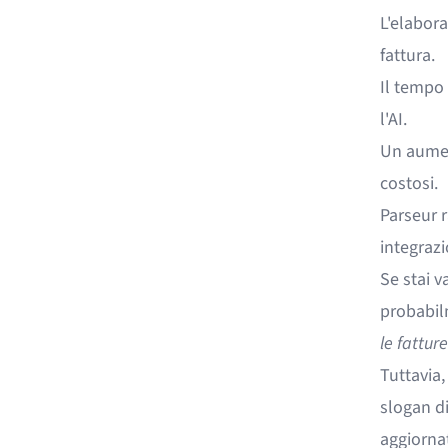
L'elabora
fattura.
Il tempo
l'AI.
Un aument
costosi.
Parseur 
integrazi
Se stai 
probabilm
le fattur
Tuttavia,
slogan d
aggiornat