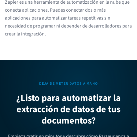
Zapier es una herramienta de automatización en la nube que
conecta aplicaciones. Puedes conectar dos o más
aplicaciones para automatizar tareas repetitivas sin
necesidad de programar ni depender de desarrolladores para
crear la integración.
DEJA DE METER DATOS A MANO
¿Listo para automatizar la
extracción de datos de tus
documentos?
Empieza gratis en minutos y descubre cómo Parseur encaja