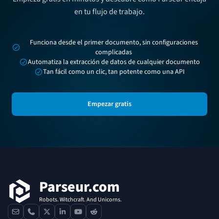
en tu flujo de trabajo.
Funciona desde el primer documento, sin configuraciones
complicadas
Automatiza la extracción de datos de cualquier documento
Tan fácil como un clic, tan potente como una API
Empezar gratis
Pie de página
Parseur.com
Robots. Witchcraft. And Unicorns.
contact
phone
x
linkedin
youtube
reddit