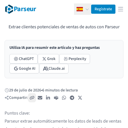
Parseur
Regístrate
Español
Abr
Extrae clientes potenciales de ventas de autos con Parseur
Utiliza IA para resumir este artículo y haz preguntas
ChatGPT
Grok
Perplexity
Google AI
Claude.ai
29 de julio de 2026
•
6 minutos de lectura
Publicado:
Compartir:
Copiar enlace
Correo electrónico
LinkedIn
Teams
WhatsApp
Telegram
X / Twitter
Puntos clave:
Parseur extrae automáticamente los datos de leads de ventas