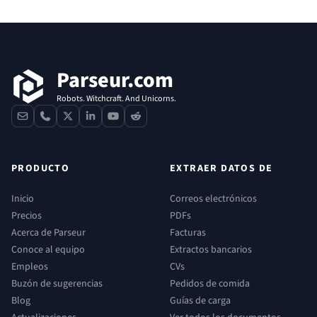
Pie de página
Parseur.com
Robots. Witchcraft. And Unicorns.
contact
phone
x
linkedin
youtube
reddit
PRODUCTO
EXTRAER DATOS DE
Inicio
Correos electrónicos
Precios
PDFs
Acerca de Parseur
Facturas
Conoce al equipo
Extractos bancarios
Empleos
CVs
Buzón de sugerencias
Pedidos de comida
Blog
Guías de carga