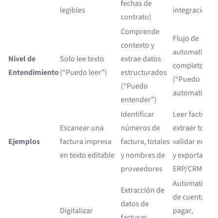
fechas de
legibles
integraciones
contrato)
Comprende
Flujo de
contexto y
automatizaci
Nivel de
Solo lee texto
extrae datos
completo
Entendimiento
(“Puedo leer”)
estructurados
(“Puedo
(“Puedo
automatizar”
entender”)
Identificar
Leer facturas,
Escanear una
números de
extraer totale
Ejemplos
factura impresa
factura, totales
validar exacti
en texto editable
y nombres de
y exportar a
proveedores
ERP/CRM
Automatizaci
Extracción de
de cuentas po
datos de
Digitalizar
pagar,
facturas,