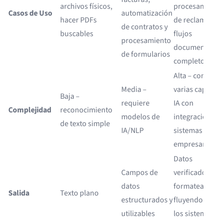
archivos físicos,
procesamien
Casos de Uso
automatización
hacer PDFs
de reclamos y
de contratos y
buscables
flujos
procesamiento
documentale
de formularios
completos
Alta – combin
Media –
varias capas 
Baja –
requiere
IA con
Complejidad
reconocimiento
modelos de
integraciones
de texto simple
IA/NLP
sistemas
empresariale
Datos
Campos de
verificados y
datos
formateados
Salida
Texto plano
estructurados y
fluyendo haci
utilizables
los sistemas