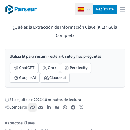
Parseur
Regístrate
Español
Abr
¿Qué es la Extracción de Información Clave (KIE)? Guía
Completa
Utiliza IA para resumir este artículo y haz preguntas
ChatGPT
Grok
Perplexity
Google AI
Claude.ai
24 de julio de 2026
•
18 minutos de lectura
Publicado:
Compartir:
Copiar enlace
Correo electrónico
LinkedIn
Teams
WhatsApp
Telegram
X / Twitter
Aspectos Clave