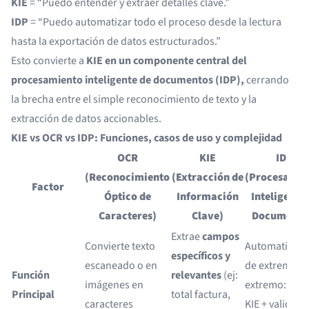
KIE
= “Puedo entender y extraer detalles clave.”
IDP
= “Puedo automatizar todo el proceso desde la lectura
hasta la exportación de datos estructurados.”
Esto convierte a
KIE en un componente central del
procesamiento inteligente de documentos (IDP),
cerrando
la brecha entre el simple reconocimiento de texto y la
extracción de datos accionables.
KIE vs OCR vs IDP: Funciones, casos de uso y complejidad
OCR
KIE
IDP
(Reconocimiento
(Extracción de
(Procesamie
Factor
Óptico de
Información
Inteligente 
Caracteres)
Clave)
Documento
Extrae
campos
Convierte texto
Automatizaci
específicos y
escaneado o en
de extremo a
Función
relevantes
(ej:
imágenes en
extremo: OCR
Principal
total factura,
caracteres
KIE + validaci