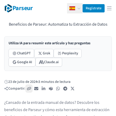
Parseur
Regístrate
Español
Abr
Beneficios de Parseur: Automatiza tu Extracción de Datos
Utiliza IA para resumir este artículo y haz preguntas
ChatGPT
Grok
Perplexity
Google AI
Claude.ai
23 de julio de 2024
•
3 minutos de lectura
Publicado:
Compartir:
Copiar enlace
Correo electrónico
LinkedIn
Teams
WhatsApp
Telegram
X / Twitter
¿Cansado de la entrada manual de datos? Descubre los
beneficios de Parseur y cómo esta herramienta de extracción