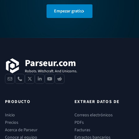
Empezar gratis
Pie de página
Parseur.com
Robots. Witchcraft. And Unicorns.
contact
phone
x
linkedin
youtube
reddit
PRODUCTO
EXTRAER DATOS DE
Inicio
Correos electrónicos
Precios
PDFs
Acerca de Parseur
Facturas
Conoce al equipo
Extractos bancarios