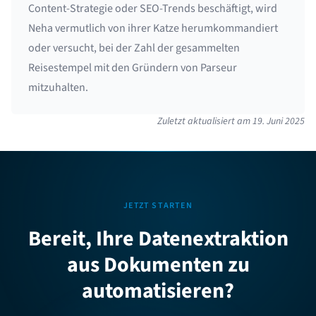
Content-Strategie oder SEO-Trends beschäftigt, wird
Neha vermutlich von ihrer Katze herumkommandiert
oder versucht, bei der Zahl der gesammelten
Reisestempel mit den Gründern von Parseur
mitzuhalten.
Zuletzt aktualisiert am
19. Juni 2025
JETZT STARTEN
Bereit, Ihre Datenextraktion
aus Dokumenten zu
automatisieren?