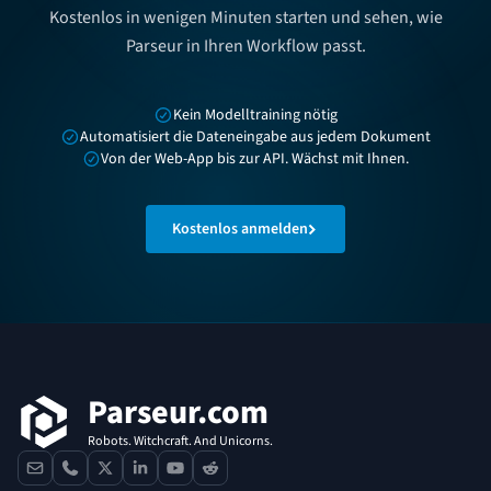
Kostenlos in wenigen Minuten starten und sehen, wie
Parseur in Ihren Workflow passt.
Kein Modelltraining nötig
Automatisiert die Dateneingabe aus jedem Dokument
Von der Web-App bis zur API. Wächst mit Ihnen.
Kostenlos anmelden
Fußzeile
Parseur.com
Robots. Witchcraft. And Unicorns.
contact
phone
x
linkedin
youtube
reddit