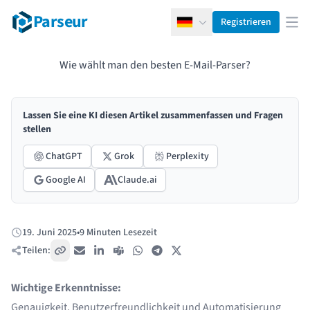
Parseur
Registrieren
Deutsch
Men
Wie wählt man den besten E-Mail-Parser?
Lassen Sie eine KI diesen Artikel zusammenfassen und Fragen
stellen
ChatGPT
Grok
Perplexity
Google AI
Claude.ai
19. Juni 2025
•
9 Minuten Lesezeit
Veröffentlicht:
Teilen:
Link kopieren
E-Mail
LinkedIn
Teams
WhatsApp
Telegram
X / Twitter
Wichtige Erkenntnisse:
Genauigkeit, Benutzerfreundlichkeit und Automatisierung