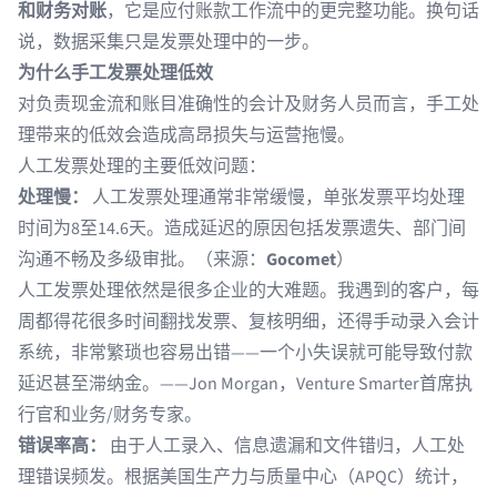
和财务对账
，它是应付账款工作流中的更完整功能。换句话
说，数据采集只是发票处理中的一步。
为什么手工发票处理低效
对负责现金流和账目准确性的会计及财务人员而言，手工处
理带来的低效会造成高昂损失与运营拖慢。
人工发票处理的主要低效问题：
处理慢：
人工发票处理通常非常缓慢，单张发票平均处理
时间为8至14.6天。造成延迟的原因包括发票遗失、部门间
沟通不畅及多级审批。（来源：
Gocomet
）
人工发票处理依然是很多企业的大难题。我遇到的客户，每
周都得花很多时间翻找发票、复核明细，还得手动录入会计
系统，非常繁琐也容易出错——一个小失误就可能导致付款
延迟甚至滞纳金。——Jon Morgan，Venture Smarter首席执
行官和业务/财务专家。
错误率高：
由于人工录入、信息遗漏和文件错归，人工处
理错误频发。根据美国生产力与质量中心（APQC）统计，