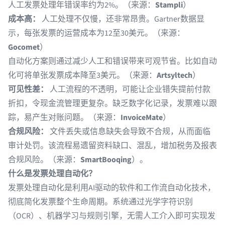
人工发票处理年错误率约为2%。（来源：
Stampli
）
成本高：
人工处理不仅慢，还非常昂贵。Gartner数据显
示，每张发票的运营成本为12至30美元。（来源：
Gocomet
）
自动化方案则通过减少人工和错误带来可观节省。比如自动
化可将单张发票成本降至3美元。（来源：
Artsyltech
）
可见性差：
人工流程的不透明，可能让企业错失提前付款
折扣，令现金流管理更复杂。缺乏数字化记录，发票难以跟
踪，易产生对账问题。（来源：
InvoiceMate
）
合规风险：
文件丢失或信息缺失会导致不合规，从而面临
审计处罚。该流程易遗留资料缺口、混乱，增加税务及报表
合规风险。（来源：
SmartBooqing
）。
什么是发票处理自动化？
发票处理自动化是利用AI驱动的软件和工作流自动化技术，
彻底简化发票整个生命周期。系统通过
光学字符识别
（OCR）、机器学习与规则引擎，无需人工介入即可实现发