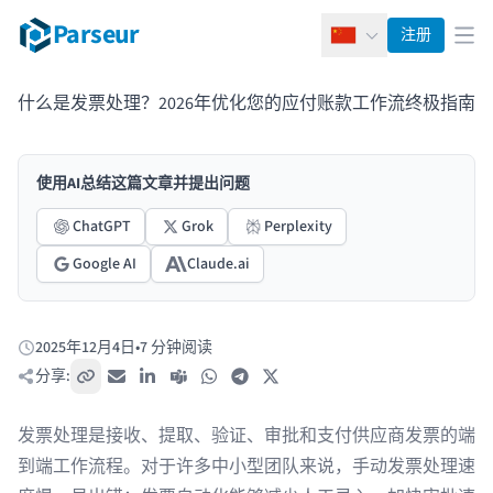
Parseur
注册
简体中文
打
什么是发票处理？2026年优化您的应付账款工作流终极指南
使用AI总结这篇文章并提出问题
ChatGPT
Grok
Perplexity
Google AI
Claude.ai
2025年12月4日
•
7 分钟阅读
发布于:
分享:
复制链接
电子邮件
LinkedIn
Teams
WhatsApp
Telegram
X / Twitter
发票处理是接收、提取、验证、审批和支付供应商发票的端
到端工作流程。对于许多中小型团队来说，手动发票处理速