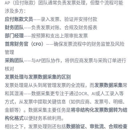
AP（应付账款）团队通常负责发票处理，但整个流程可能
涉及多方：
应付账款文员
——录入发票、验证并安排付款
财务团队
——负责发票对账、合规及财务报表
部门经理
——按预算和支出上限审批发票
首席财务官（CFO）
——确保发票流程中的财务监管及风险
管理
采购团队
——与AP团队协作，将供应商发票与采购订单进行
核对
发票处理与发票数据采集的区别
发票处理是从头到尾管理发票的全流程，而
发票数据采集
常
和其混淆——数据采集更专注于通过OCR、AI或人工录入等
方式，从发票中提取关键信息（如供应商、发票号、明细、
金额等）。数据采集主要任务是
将非结构化发票数据转为结
构化格式
以便财务系统利用。
相比之下，发票处理则还包括
数据验证、审批流、合规检查