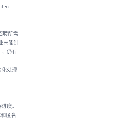
hten
招聘所需
业未能针
），仍有
名化处理
聘进度。
露和匿名