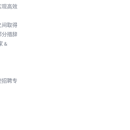
实现高效
之间取得
部分措辞
 &
使招聘专