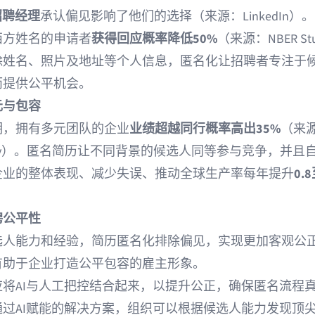
招聘经理
承认偏见影响了他们的选择（来源：
LinkedIn
）。
西方姓名的申请者
获得回应概率降低50%
（来源：
NBER St
除姓名、照片及地址等个人信息，匿名化让招聘者专注于
而提供公平机会。
元与包容
明，拥有多元团队的企业
业绩超越同行概率高出35%
（来
y
）。匿名简历让不同背景的候选人同等参与竞争，并且
企业的整体表现、减少失误、推动全球生产率每年提升
0.
。
聘公平性
选人能力和经验，简历匿名化排除偏见，实现更加客观公
有助于企业打造公平包容的雇主形象。
应将AI与人工把控结合起来，以提升公正，确保匿名流程
通过AI赋能的解决方案，组织可以根据候选人能力发现顶