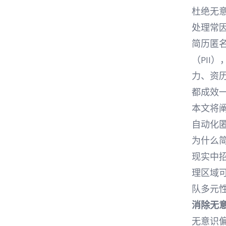
杜绝无意
处理常
简历匿
（PII
力、资
都成效
本文将阐
自动化
为什么
现实中
理区域
队多元
消除无
无意识