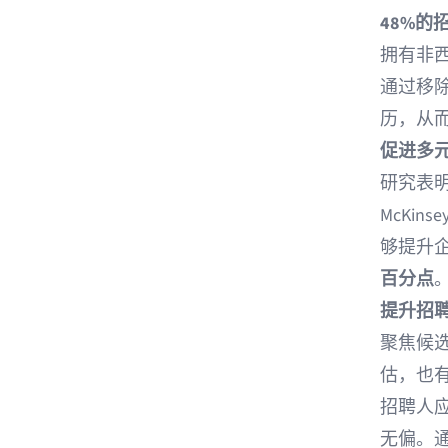
48%的
拥有非
通过移
历，从
促进多
研究表
McKinse
够提升
百分点
提升招
聚焦候
估，也
招聘人
无偏。