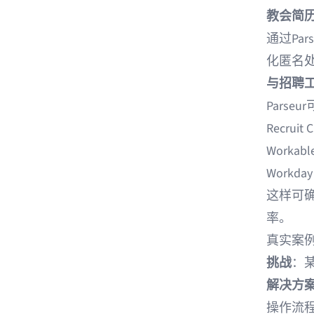
教会简
通过Pa
化匿名
与招聘
Parse
Recruit 
Workabl
Workday
这样可
率。
真实案例
挑战
：
解决方
操作流程