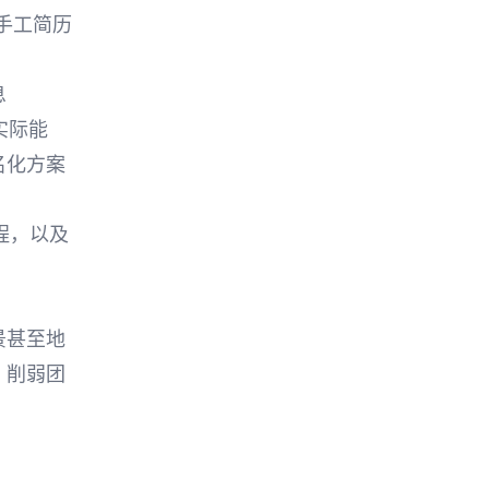
手工简历
息
实际能
名化方案
程，以及
景甚至地
，削弱团