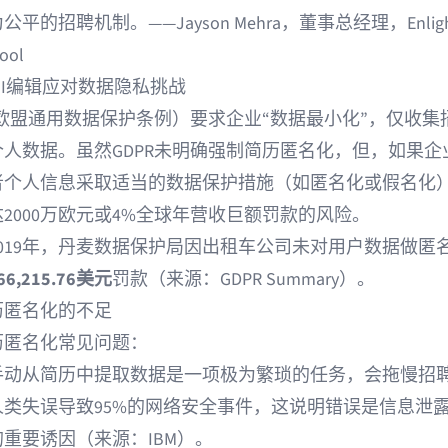
公平的招聘机制。——Jayson Mehra，董事总经理，
Enlig
ool
II编辑应对数据隐私挑战
（欧盟通用数据保护条例）要求企业“数据最小化”，仅收集
人数据。虽然GDPR未明确强制简历匿名化，但，如果企
者个人信息采取适当的数据保护措施（如匿名化或假名化
2000万欧元或4%全球年营收巨额罚款的风险。
019年，丹麦数据保护局因出租车公司未对用户数据做匿
66,215.76美元
罚款（来源：
GDPR Summary
）。
历匿名化的不足
历匿名化常见问题：
手动从简历中提取数据
是一项极为繁琐的任务，会拖慢招
人类失误导致95%的网络安全事件，这说明错误是信息泄
的重要诱因（来源：
IBM
）。