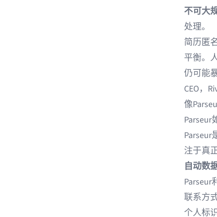
不可大
处理。
简历匿
平衡。
仍可能暴
CEO，
Ri
像Par
Parse
Parseur
注于真
自动数
Pars
联系方
个人标