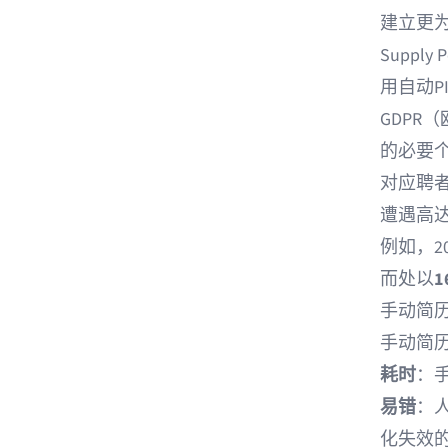
建立更为
Supply P
用自动P
GDPR
的必要个
对应聘
遭遇高达
例如，2
而处以
1
手动简
手动简
耗时
：
易错
：
化失效