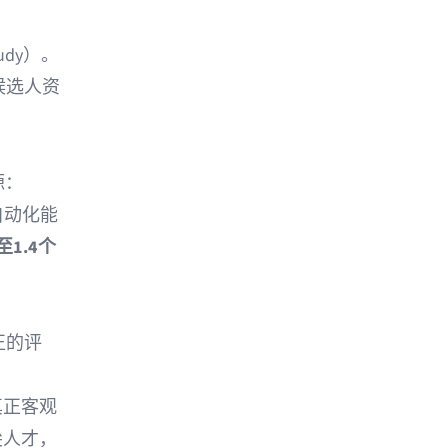
udy
）。
候选人资
源：
自动化能
8至1.4个
正的评
真正客观
尖人才，