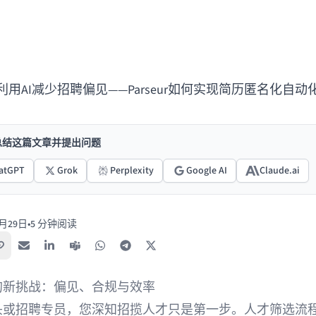
利用AI减少招聘偏见——Parseur如何实现简历匿名化自动
I总结这篇文章并提出问题
atGPT
Grok
Perplexity
Google AI
Claude.ai
8月29日
•
5 分钟阅读
复制链接
电子邮件
LinkedIn
Teams
WhatsApp
Telegram
X / Twitter
的新挑战：偏见、合规与效率
头或招聘专员，您深知招揽人才只是第一步。人才筛选流