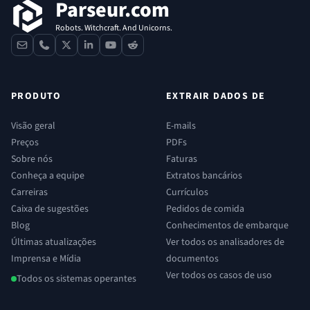
Parseur.com
Robots. Witchcraft. And Unicorns.
contact
phone
x
linkedin
youtube
reddit
PRODUTO
EXTRAIR DADOS DE
Visão geral
E-mails
Preços
PDFs
Sobre nós
Faturas
Conheça a equipe
Extratos bancários
Carreiras
Currículos
Caixa de sugestões
Pedidos de comida
Blog
Conhecimentos de embarque
Últimas atualizações
Ver todos os analisadores de
Imprensa e Mídia
documentos
Ver todos os casos de uso
Todos os sistemas operantes