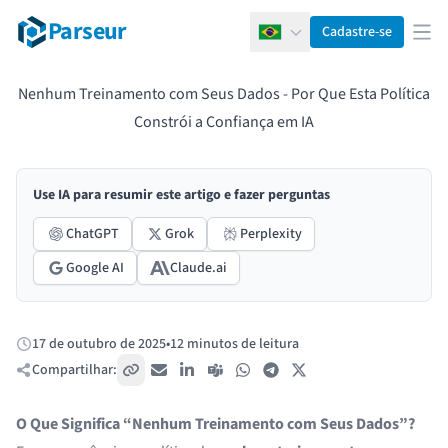
Parseur
Cadastre-se
Português
Abr
Nenhum Treinamento com Seus Dados - Por Que Esta Política
Constrói a Confiança em IA
Use IA para resumir este artigo e fazer perguntas
ChatGPT
Grok
Perplexity
Google AI
Claude.ai
17 de outubro de 2025
•
12 minutos de leitura
Publicado:
Compartilhar:
Copiar link
E-mail
LinkedIn
Teams
WhatsApp
Telegram
X / Twitter
O Que Significa “Nenhum Treinamento com Seus Dados”?