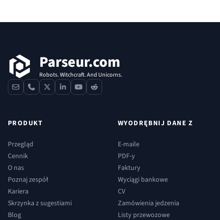
Stopka
Parseur.com
Robots. Witchcraft. And Unicorns.
contact
phone
x
linkedin
youtube
reddit
PRODUKT
WYODRĘBNIJ DANE Z
Przegląd
E-maile
Cennik
PDF-y
O nas
Faktury
Poznaj zespół
Wyciągi bankowe
Kariera
CV
Skrzynka z sugestiami
Zamówienia jedzenia
Blog
Listy przewozowe