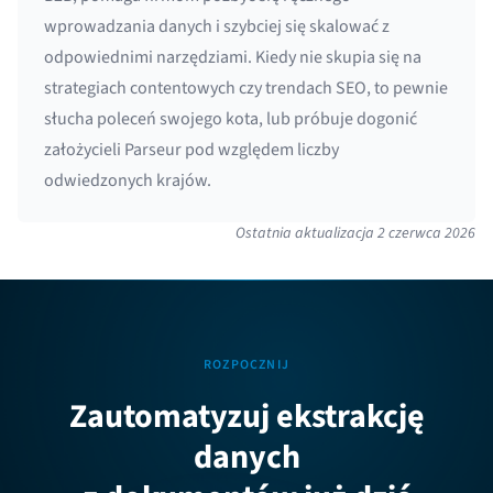
wprowadzania danych i szybciej się skalować z
odpowiednimi narzędziami. Kiedy nie skupia się na
strategiach contentowych czy trendach SEO, to pewnie
słucha poleceń swojego kota, lub próbuje dogonić
założycieli Parseur pod względem liczby
odwiedzonych krajów.
Ostatnia aktualizacja
2 czerwca 2026
ROZPOCZNIJ
Zautomatyzuj ekstrakcję
danych