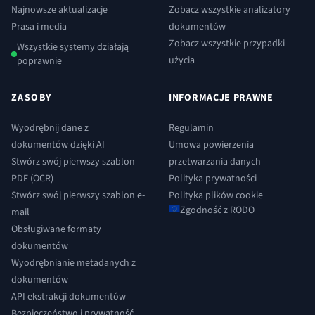
Najnowsze aktualizacje
Zobacz wszystkie analizatory
Prasa i media
dokumentów
Zobacz wszystkie przypadki
Wszystkie systemy działają
użycia
poprawnie
ZASOBY
INFORMACJE PRAWNE
Wyodrębnij dane z
Regulamin
dokumentów dzięki AI
Umowa powierzenia
Stwórz swój pierwszy szablon
przetwarzania danych
PDF (OCR)
Polityka prywatności
Stwórz swój pierwszy szablon e-
Polityka plików cookie
Zgodność z RODO
mail
Obsługiwane formaty
dokumentów
Wyodrębnianie metadanych z
dokumentów
API ekstrakcji dokumentów
Bezpieczeństwo i prywatność