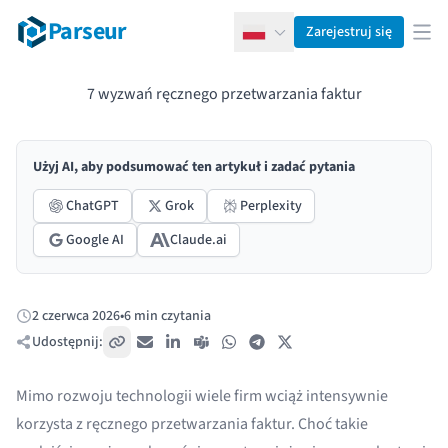
Parseur
Zarejestruj się
Polski
Otw
7 wyzwań ręcznego przetwarzania faktur
Użyj AI, aby podsumować ten artykuł i zadać pytania
ChatGPT
Grok
Perplexity
Google AI
Claude.ai
2 czerwca 2026
•
6 min czytania
Opublikowano:
Udostępnij:
Skopiuj link
E-mail
LinkedIn
Teams
WhatsApp
Telegram
X / Twitter
Mimo rozwoju technologii wiele firm wciąż intensywnie
korzysta z ręcznego przetwarzania faktur. Choć takie