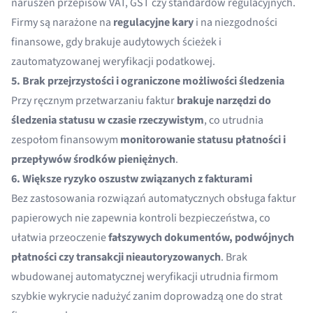
naruszeń przepisów VAT, GST czy standardów regulacyjnych.
Firmy są narażone na
regulacyjne kary
i na niezgodności
finansowe, gdy brakuje audytowych ścieżek i
zautomatyzowanej weryfikacji podatkowej.
5. Brak przejrzystości i ograniczone możliwości śledzenia
Przy ręcznym przetwarzaniu faktur
brakuje narzędzi do
śledzenia statusu w czasie rzeczywistym
, co utrudnia
zespołom finansowym
monitorowanie statusu płatności i
przepływów środków pieniężnych
.
6. Większe ryzyko oszustw związanych z fakturami
Bez zastosowania rozwiązań automatycznych obsługa faktur
papierowych nie zapewnia kontroli bezpieczeństwa, co
ułatwia przeoczenie
fałszywych dokumentów, podwójnych
płatności czy transakcji nieautoryzowanych
. Brak
wbudowanej automatycznej weryfikacji utrudnia firmom
szybkie wykrycie nadużyć zanim doprowadzą one do strat