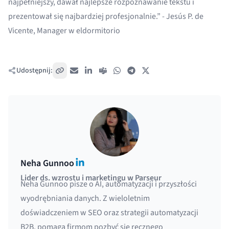
najpełniejszy, dawał najlepsze rozpoznawanie tekstu i
prezentował się najbardziej profesjonalnie.” - Jesús P. de
Vicente, Manager w eldormitorio
Udostępnij:
Skopiuj link
E-mail
LinkedIn
Teams
WhatsApp
Telegram
X / Twitter
LinkedIn
Neha Gunnoo
Lider ds. wzrostu i marketingu w Parseur
Neha Gunnoo pisze o AI, automatyzacji i przyszłości
wyodrębniania danych. Z wieloletnim
doświadczeniem w SEO oraz strategii automatyzacji
B2B, pomaga firmom pozbyć się ręcznego