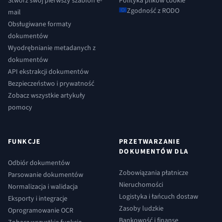
Stwórz swój pierwszy szablon e-
Polityka plików cookie
Zgodność z RODO
mail
Obsługiwane formaty
dokumentów
Wyodrębnianie metadanych z
dokumentów
API ekstrakcji dokumentów
Bezpieczeństwo i prywatność
Zobacz wszystkie artykuły
pomocy
FUNKCJE
PRZETWARZANIE
DOKUMENTÓW DLA
Odbiór dokumentów
Zobowiązania płatnicze
Parsowanie dokumentów
Nieruchomości
Normalizacja i walidacja
Logistyka i łańcuch dostaw
Eksporty i integracje
Zasoby ludzkie
Oprogramowanie OCR
Bankowość i finanse