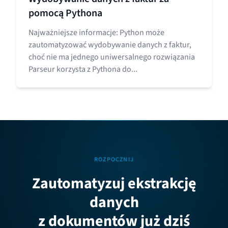
pomocą Pythona
Najważniejsze informacje: Python może
zautomatyzować wydobywanie danych z faktur,
choć nie ma jednego uniwersalnego rozwiązania
Parseur korzysta z Pythona do...
ROZPOCZNIJ
Zautomatyzuj ekstrakcję
danych
z dokumentów już dziś