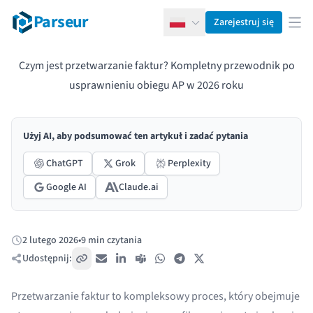
Parseur
Zarejestruj się
Polski
Otw
Czym jest przetwarzanie faktur? Kompletny przewodnik po
usprawnieniu obiegu AP w 2026 roku
Użyj AI, aby podsumować ten artykuł i zadać pytania
ChatGPT
Grok
Perplexity
Google AI
Claude.ai
2 lutego 2026
•
9 min czytania
Opublikowano:
Udostępnij:
Skopiuj link
E-mail
LinkedIn
Teams
WhatsApp
Telegram
X / Twitter
Przetwarzanie faktur to kompleksowy proces, który obejmuje