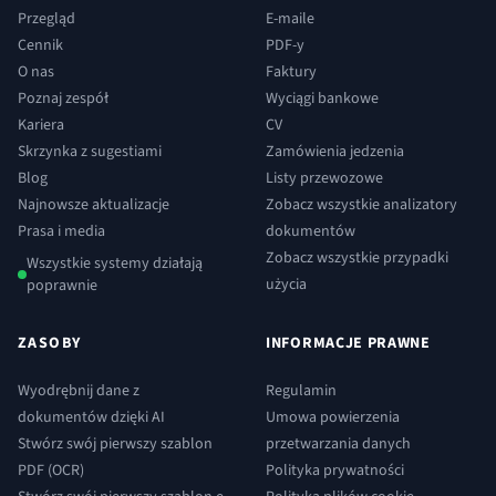
Przegląd
E-maile
Cennik
PDF-y
O nas
Faktury
Poznaj zespół
Wyciągi bankowe
Kariera
CV
Skrzynka z sugestiami
Zamówienia jedzenia
Blog
Listy przewozowe
Najnowsze aktualizacje
Zobacz wszystkie analizatory
Prasa i media
dokumentów
Zobacz wszystkie przypadki
Wszystkie systemy działają
użycia
poprawnie
ZASOBY
INFORMACJE PRAWNE
Wyodrębnij dane z
Regulamin
dokumentów dzięki AI
Umowa powierzenia
Stwórz swój pierwszy szablon
przetwarzania danych
PDF (OCR)
Polityka prywatności