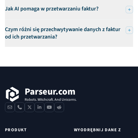
Jak AI pomaga w przetwarzaniu faktur?
Czym różni się przechwytywanie danych z faktur
od ich przetwarzania?
Stopka
Parseur.com
Robots. Witchcraft. And Unicorns.
contact
phone
x
linkedin
youtube
reddit
PRODUKT
WYODRĘBNIJ DANE Z