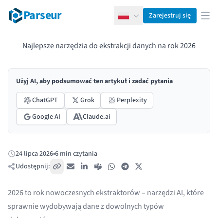
Parseur
Zarejestruj się
Polski
Otw
Najlepsze narzędzia do ekstrakcji danych na rok 2026
Użyj AI, aby podsumować ten artykuł i zadać pytania
ChatGPT
Grok
Perplexity
Google AI
Claude.ai
24 lipca 2026
•
6 min czytania
Opublikowano:
Udostępnij:
Skopiuj link
E-mail
LinkedIn
Teams
WhatsApp
Telegram
X / Twitter
2026 to rok nowoczesnych ekstraktorów – narzędzi AI, które
sprawnie wydobywają dane z dowolnych typów