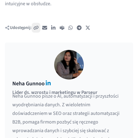
intuicyjne w obsłudze.
Udostępnij:
Skopiuj link
E-mail
LinkedIn
Teams
WhatsApp
Telegram
X / Twitter
LinkedIn
Neha Gunnoo
Lider ds. wzrostu i marketingu w Parseur
Neha Gunnoo pisze o AI, automatyzacji i przyszłości
wyodrębniania danych. Z wieloletnim
doświadczeniem w SEO oraz strategii automatyzacji
B2B, pomaga firmom pozbyć się ręcznego
wprowadzania danych i szybciej się skalować z