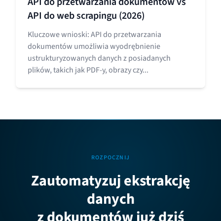
API do przetwarzania dokumentów vs
API do web scrapingu (2026)
Kluczowe wnioski: API do przetwarzania
dokumentów umożliwia wyodrębnienie
ustrukturyzowanych danych z posiadanych
plików, takich jak PDF-y, obrazy czy...
ROZPOCZNIJ
Zautomatyzuj ekstrakcję
danych
z dokumentów już dziś