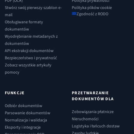
PDF (OCR)
Polityka prywatności
Stwórz swój pierwszy szablon e-
Polityka plików cookie
Zgodność z RODO
mail
Obsługiwane formaty
dokumentów
Wyodrębnianie metadanych z
dokumentów
API ekstrakcji dokumentów
Bezpieczeństwo i prywatność
Zobacz wszystkie artykuły
pomocy
FUNKCJE
PRZETWARZANIE
DOKUMENTÓW DLA
Odbiór dokumentów
Zobowiązania płatnicze
Parsowanie dokumentów
Nieruchomości
Normalizacja i walidacja
Logistyka i łańcuch dostaw
Eksporty i integracje
Zasoby ludzkie