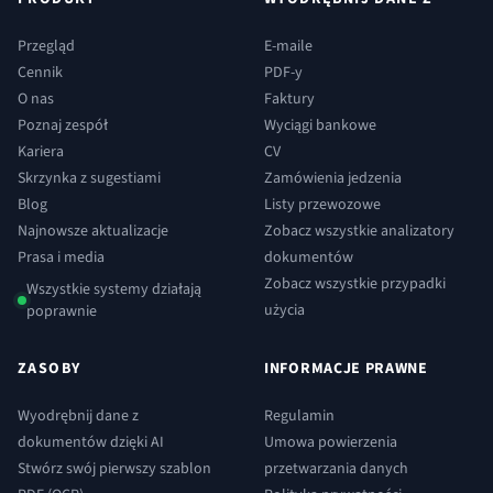
Przegląd
E-maile
Cennik
PDF-y
O nas
Faktury
Poznaj zespół
Wyciągi bankowe
Kariera
CV
Skrzynka z sugestiami
Zamówienia jedzenia
Blog
Listy przewozowe
Najnowsze aktualizacje
Zobacz wszystkie analizatory
Prasa i media
dokumentów
Zobacz wszystkie przypadki
Wszystkie systemy działają
użycia
poprawnie
ZASOBY
INFORMACJE PRAWNE
Wyodrębnij dane z
Regulamin
dokumentów dzięki AI
Umowa powierzenia
Stwórz swój pierwszy szablon
przetwarzania danych