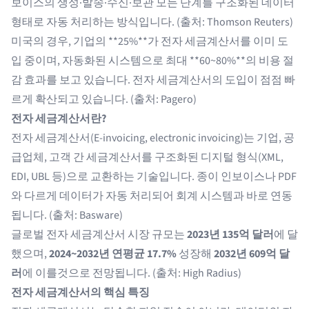
보이스의 생성·발송·수신·보관 모든 단계를 구조화된 데이터
형태로 자동 처리하는 방식입니다. (출처:
Thomson Reuters
)
미국의 경우, 기업의 **25%**가 전자 세금계산서를 이미 도
입 중이며, 자동화된 시스템으로 최대 **60~80%**의 비용 절
감 효과를 보고 있습니다. 전자 세금계산서의 도입이 점점 빠
르게 확산되고 있습니다. (출처:
Pagero
)
전자 세금계산서란?
전자 세금계산서(E-invoicing, electronic invoicing)는 기업, 공
급업체, 고객 간 세금계산서를 구조화된 디지털 형식(XML,
EDI, UBL 등)으로 교환하는 기술입니다. 종이 인보이스나 PDF
와 다르게 데이터가 자동 처리되어 회계 시스템과 바로 연동
됩니다. (출처:
Basware
)
글로벌 전자 세금계산서 시장 규모는
2023년 135억 달러
에 달
했으며,
2024~2032년 연평균 17.7%
성장해
2032년 609억 달
러
에 이를것으로 전망됩니다. (출처:
High Radius
)
전자 세금계산서의 핵심 특징