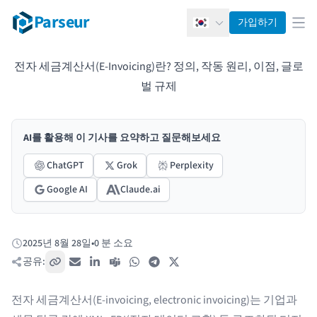
Parseur
가입하기
한국어
메뉴
전자 세금계산서(E-Invoicing)란? 정의, 작동 원리, 이점, 글로
벌 규제
AI를 활용해 이 기사를 요약하고 질문해보세요
ChatGPT
Grok
Perplexity
Google AI
Claude.ai
2025년 8월 28일
•
0 분 소요
게시됨:
공유:
링크 복사
이메일
LinkedIn
Teams
WhatsApp
Telegram
X / Twitter
전자 세금계산서(E-invoicing, electronic invoicing)는 기업과